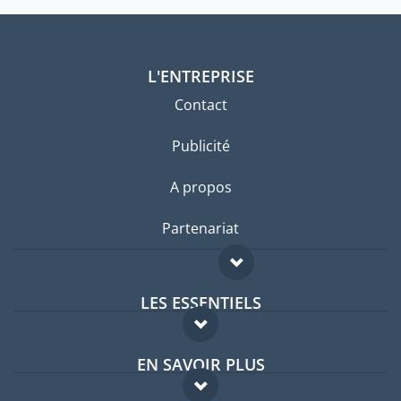
L'ENTREPRISE
Contact
Publicité
A propos
Partenariat
LES ESSENTIELS
Forum expatriés
EN SAVOIR PLUS
Guides pays
FAQ