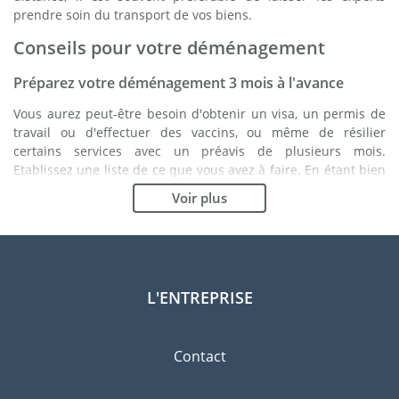
prendre soin du transport de vos biens.
Conseils pour votre déménagement
Préparez votre déménagement 3 mois à l'avance
Vous aurez peut-être besoin d'obtenir un visa, un permis de
travail ou d'effectuer des vaccins, ou même de résilier
certains services avec un préavis de plusieurs mois.
Etablissez une liste de ce que vous avez à faire. En étant bien
organisé, vous vous assurez du bon déroulement de votre
Voir plus
déménagement.
Choisissez le bon déménageur
Les services d'un bon déménageur sont essentiels à tout
projet d'expatriation à Abuja. Les organismes de régulation
L'ENTREPRISE
indépendants tels que la FIDI vous permettront d'avoir une
idée claire des sociétés de déménagement auxquelles vous
pouvez faire confiance. Les procédures de qualité internes, la
Contact
variété des emballages disponibles ainsi qu'un réseau
important sont des gages de qualité.