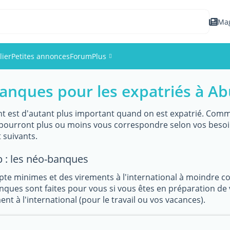
Ma
lier
Petites annonces
Forum
Plus
banques pour les expatriés à Ab
Événements
Membres
t est d'autant plus important quand on est expatrié. Comme 
i pourront plus ou moins vous correspondre selon vos beso
suivants.
Photos
 : les néo-banques
pte minimes et des virements à l'international à moindre 
ques sont faites pour vous si vous êtes en préparation de 
nt à l'international (pour le travail ou vos vacances).