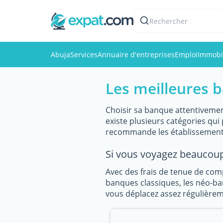
Rechercher
Abuja
Services
Annuaire d'entreprises
Emploi
Immobi
Les meilleures 
Choisir sa banque attentivemen
existe plusieurs catégories qu
recommande les établissement 
Si vous voyagez beaucoup
Avec des frais de tenue de com
banques classiques, les néo-ban
vous déplacez assez régulièreme