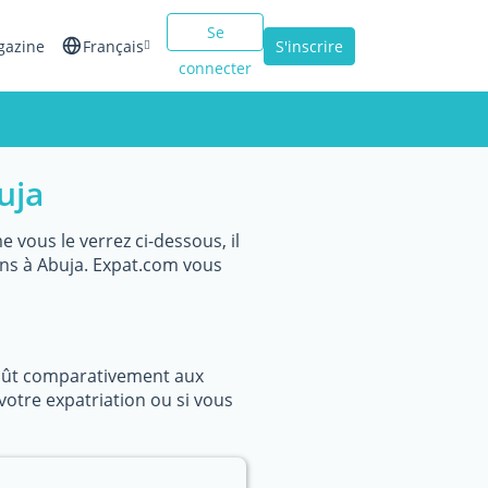
Se
gazine
Français
S'inscrire
connecter
English
Español
uja
Italiano
vous le verrez ci-dessous, il
ins à Abuja. Expat.com vous
coût comparativement aux
votre expatriation ou si vous