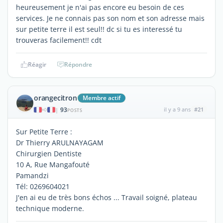
heureusement je n'ai pas encore eu besoin de ces
services. Je ne connais pas son nom et son adresse mais
sur petite terre il est seul!! dc si tu es interessé tu
trouveras facilement!! cdt
Réagir
Répondre
orangecitron
Membre actif
93
il y a 9 ans
#21
|
POSTS
Sur Petite Terre :
Dr Thierry ARULNAYAGAM
Chirurgien Dentiste
10 A, Rue Mangafouté
Pamandzi
Tél: 0269604021
J'en ai eu de très bons échos ... Travail soigné, plateau
technique moderne.