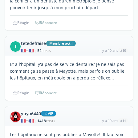
la confier à un dentiste qu"en métroplole je pense
pouvoir tenir jusqu'à mon prochain départ.
Réagir
Répondre
tetedefraise
Membre actif
T
52
il y a 10 ans
#10
|
POSTS
Et à l'hôpital, y'a pas de service dentaire? Je ne sais pas
comment ça se passe à Mayotte, mais parfois on oublie
les hôpitaux, en métropole on a perdu ce réflexe...
Réagir
Répondre
yoyo6440
ViP
1418
il y a 10 ans
#11
|
POSTS
Les hôpitaux ne sont pas oubliés à Mayotte! Il faut voir