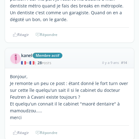
dentiste métro quand je fais des breaks en métropole.
Un dentiste c'est comme un garagiste. Quand on en a
dégoté un bon, on le garde.
Réagir
Répondre
kanel
Membre actif
28
il y a 9 ans
#14
|
POSTS
Bonjour,
Je remonte un peu ce post : étant donné le fort turn over
sur cette île quelqu'un sait il si le cabinet du docteur
Feutren à Cavani existe toujours ?
Et quelqu'un connait il le cabinet "maoré dentaire" à
mamoudzou.....
merci
Réagir
Répondre