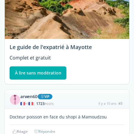
Le guide de l'expatrié à Mayotte
Complet et gratuit
À lire sans modération
arwen60
ViP
1723
il y a 10 ans
#3
|
POSTS
Docteur poisson en face du shopi à Mamoudzou
Réagir
Répondre