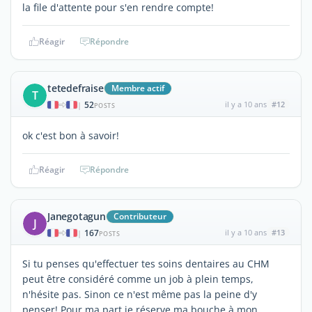
la file d'attente pour s'en rendre compte!
Réagir
Répondre
tetedefraise
Membre actif
T
52
il y a 10 ans
#12
|
POSTS
ok c'est bon à savoir!
Réagir
Répondre
Janegotagun
Contributeur
J
167
il y a 10 ans
#13
|
POSTS
Si tu penses qu'effectuer tes soins dentaires au CHM
peut être considéré comme un job à plein temps,
n'hésite pas. Sinon ce n'est même pas la peine d'y
penser! Pour ma part je réserve ma bouche à mon