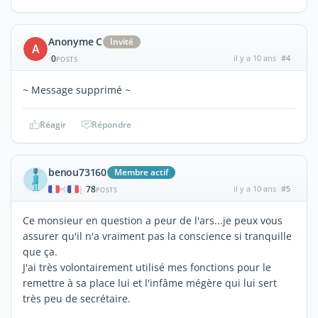
Anonyme C
Invité
A
0
il y a 10 ans
#4
POSTS
~ Message supprimé ~
Réagir
Répondre
benou73160
Membre actif
78
il y a 10 ans
#5
|
POSTS
Ce monsieur en question a peur de l'ars...je peux vous
assurer qu'il n'a vraiment pas la conscience si tranquille
que ça.
J'ai très volontairement utilisé mes fonctions pour le
remettre à sa place lui et l'infâme mégère qui lui sert
très peu de secrétaire.