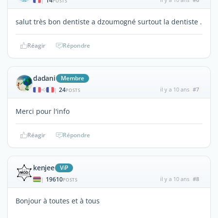
14
|
POSTS
salut très bon dentiste a dzoumogné surtout la dentiste .
Réagir
Répondre
dadani
Membre
24
il y a 10 ans
#7
|
POSTS
Merci pour l'info
Réagir
Répondre
kenjee
ViP
19610
il y a 10 ans
#8
|
POSTS
Bonjour à toutes et à tous