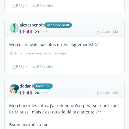
Réagir
Répondre
alexetbenoit
Membre actif
29
il y a 9 ans
#22
|
POSTS
Merci..j n avais pas plus d renseignements!!😊
👍
1 membre a réagi à ce message
Réagir
Répondre
dadani
Membre
24
il y a 9 ans
#23
|
POSTS
Merci pour les infos, j'ai retenu qu'on peut se rendre au
CHM aussi, mais c'est quoi le délai d'attente ???
Bonne journée à tous