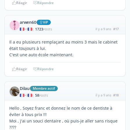
Réagir
Répondre
arwen60
ViP
1723
il y a 9 ans
#17
|
POSTS
Il a eu plusieurs remplaçant au moins 3 mais le cabinet
était toujours à lui.
C'est une auto école maintenant.
Réagir
Répondre
Dilau
Membre actif
58
il y a 9 ans
#18
|
POSTS
Hello , Soyez franc et donnez le nom de ce dentiste à
éviter à tous prix !!!
Moi , j'ai un souci dentaire , où puis-je aller sans risque
????