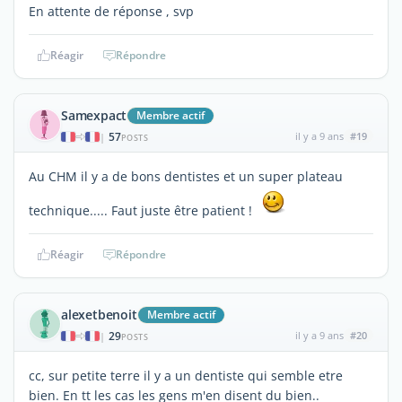
En attente de réponse , svp
Réagir
Répondre
Samexpact
Membre actif
57
il y a 9 ans
#19
|
POSTS
Au CHM il y a de bons dentistes et un super plateau
technique..... Faut juste être patient !
Réagir
Répondre
alexetbenoit
Membre actif
29
il y a 9 ans
#20
|
POSTS
cc, sur petite terre il y a un dentiste qui semble etre
bien. En tt les cas les gens m'en disent du bien..