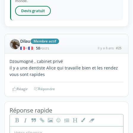
monde.
Devis gratuit
Dilau
Membre actif
58
il y a 8 ans
#25
|
POSTS
Dzoumogné , cabinet privé
il y a une dentiste Alice qui travaille bien et les rendez
vous sont rapides
Réagir
Répondre
Réponse rapide