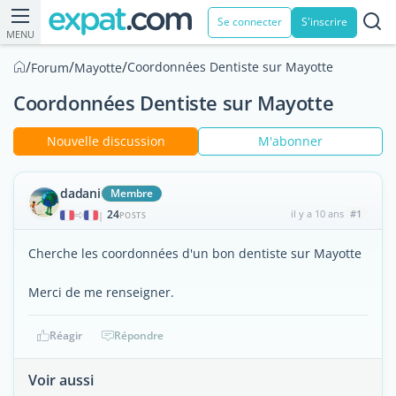
Se connecter
S'inscrire
MENU
/
/
/
Coordonnées Dentiste sur Mayotte
Forum
Mayotte
Coordonnées Dentiste sur Mayotte
Nouvelle discussion
M'abonner
dadani
Membre
24
il y a 10 ans
#1
|
POSTS
Cherche les coordonnées d'un bon dentiste sur Mayotte
Merci de me renseigner.
Réagir
Répondre
Voir aussi