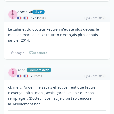
arwen60
ViP
1723
il y a 9 ans
#15
|
POSTS
Le cabinet du docteur Feutren n'existe plus depuis le
mois de mars et le Dr Feutren n’exerçais plus depuis
janvier 2014.
Réagir
Répondre
kanel
Membre actif
28
il y a 9 ans
#16
|
POSTS
ok merci Arwen...je savais effectivement que feutren
n'exerçait plus, mais j'avais gardé l'espoir que son
remplaçant (Docteur Bozniac je crois) soit encore
là..visiblement non...