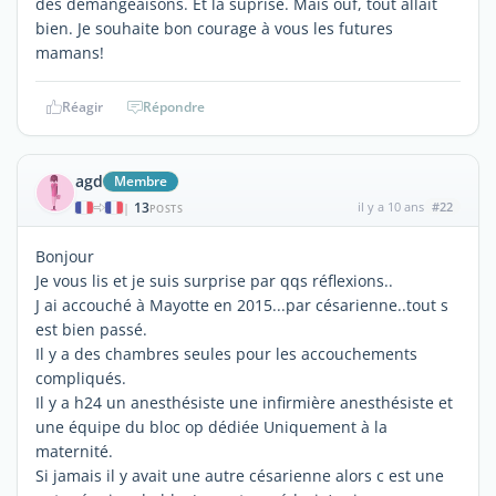
des démangeaisons. Et là suprise. Mais ouf, tout allait
bien. Je souhaite bon courage à vous les futures
mamans!
Réagir
Répondre
agd
Membre
13
il y a 10 ans
#22
|
POSTS
Bonjour
Je vous lis et je suis surprise par qqs réflexions..
J ai accouché à Mayotte en 2015...par césarienne..tout s
est bien passé.
Il y a des chambres seules pour les accouchements
compliqués.
Il y a h24 un anesthésiste une infirmière anesthésiste et
une équipe du bloc op dédiée Uniquement à la
maternité.
Si jamais il y avait une autre césarienne alors c est une