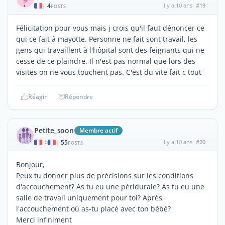
4
il y a 10 ans
#19
|
POSTS
Félicitation pour vous mais j crois qu'il faut dénoncer ce
qui ce fait à mayotte. Personne ne fait sont travail, les
gens qui travaillent à l'hôpital sont des feignants qui ne
cesse de ce plaindre. Il n'est pas normal que lors des
visites on ne vous touchent pas. C'est du vite fait c tout
Réagir
Répondre
Petite_soon
Membre actif
55
il y a 10 ans
#20
|
POSTS
Bonjour,
Peux tu donner plus de précisions sur les conditions
d'accouchement? As tu eu une péridurale? As tu eu une
salle de travail uniquement pour toi? Après
l'accouchement où as-tu placé avec ton bébé?
Merci infiniment