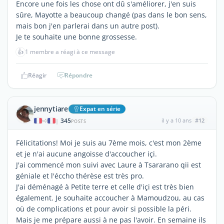
Encore une fois les chose ont dû s'améliorer, j'en suis
sûre, Mayotte a beaucoup changé (pas dans le bon sens,
mais bon j'en parlerai dans un autre post).
Je te souhaite une bonne grossesse.
👍
1 membre a réagi à ce message
Réagir
Répondre
jennytiare
Expat en série
345
il y a 10 ans
#12
|
POSTS
Félicitations! Moi je suis au 7ème mois, c'est mon 2ème
et je n'ai aucune angoisse d'accoucher içi.
J'ai commencé mon suivi avec Laure à Tsararano qii est
géniale et l'éccho thérèse est très pro.
J'ai déménagé à Petite terre et celle d'içi est très bien
également. Je souhaite accoucher à Mamoudzou, au cas
où de complications et pour avoir si possible la péri.
Mais je me prépare aussi à ne pas l'avoir. En semaine ils