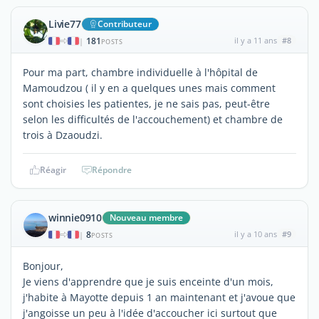
Livie77
Contributeur
181
il y a 11 ans
#8
|
POSTS
Pour ma part, chambre individuelle à l'hôpital de
Mamoudzou ( il y en a quelques unes mais comment
sont choisies les patientes, je ne sais pas, peut-être
selon les difficultés de l'accouchement) et chambre de
trois à Dzaoudzi.
Réagir
Répondre
winnie0910
Nouveau membre
8
il y a 10 ans
#9
|
POSTS
Bonjour,
Je viens d'apprendre que je suis enceinte d'un mois,
j'habite à Mayotte depuis 1 an maintenant et j'avoue que
j'angoisse un peu à l'idée d'accoucher ici surtout que