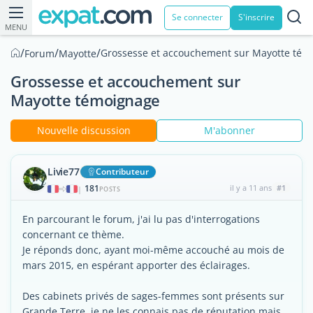
Se connecter
S'inscrire
MENU
/
/
/
Grossesse et accouchement sur Mayotte tém
Forum
Mayotte
Grossesse et accouchement sur
Mayotte témoignage
Nouvelle discussion
M'abonner
Livie77
Contributeur
181
il y a 11 ans
#1
|
POSTS
En parcourant le forum, j'ai lu pas d'interrogations
concernant ce thème.
Je réponds donc, ayant moi-même accouché au mois de
mars 2015, en espérant apporter des éclairages.
Des cabinets privés de sages-femmes sont présents sur
Grande Terre, je ne les connais pas de réputation mais