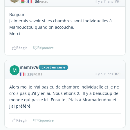
86
il y a 11 ans
#6
|
POSTS
Bonjour
J'aimerais savoir si les chambres sont individuelles à
Mamoudzou quand on accouche.
Merci
Réagir
Répondre
mams976
Expat en série
M
338
il y a 11 ans
#7
|
POSTS
Alors moi je n'ai pas eu de chambre individuelle et je ne
crois pas qu'il y en ai. Nous étions 2. Il y a beaucoup de
monde qui passe ici. Ensuite j'étais à Mramadoudou et
j'ai préféré.
Réagir
Répondre