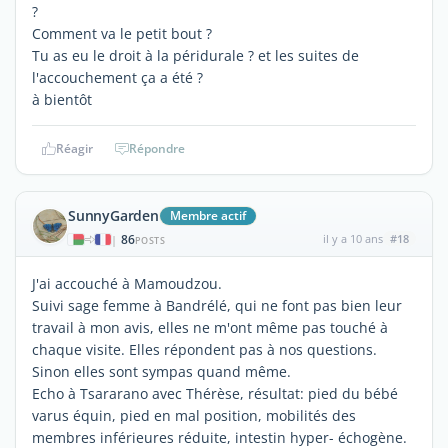
?
Comment va le petit bout ?
Tu as eu le droit à la péridurale ? et les suites de
l'accouchement ça a été ?
à bientôt
Réagir
Répondre
SunnyGarden
Membre actif
86
il y a 10 ans
#18
|
POSTS
J'ai accouché à Mamoudzou.
Suivi sage femme à Bandrélé, qui ne font pas bien leur
travail à mon avis, elles ne m'ont même pas touché à
chaque visite. Elles répondent pas à nos questions.
Sinon elles sont sympas quand même.
Echo à Tsararano avec Thérèse, résultat: pied du bébé
varus équin, pied en mal position, mobilités des
membres inférieures réduite, intestin hyper- échogène.