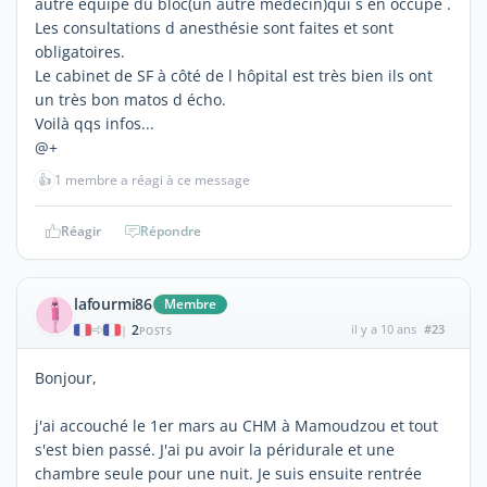
autre équipe du bloc(un autre médecin)qui s en occupe .
Les consultations d anesthésie sont faites et sont
obligatoires.
Le cabinet de SF à côté de l hôpital est très bien ils ont
un très bon matos d écho.
Voilà qqs infos...
@+
👍
1 membre a réagi à ce message
Réagir
Répondre
lafourmi86
Membre
2
il y a 10 ans
#23
|
POSTS
Bonjour,
j'ai accouché le 1er mars au CHM à Mamoudzou et tout
s'est bien passé. J'ai pu avoir la péridurale et une
chambre seule pour une nuit. Je suis ensuite rentrée