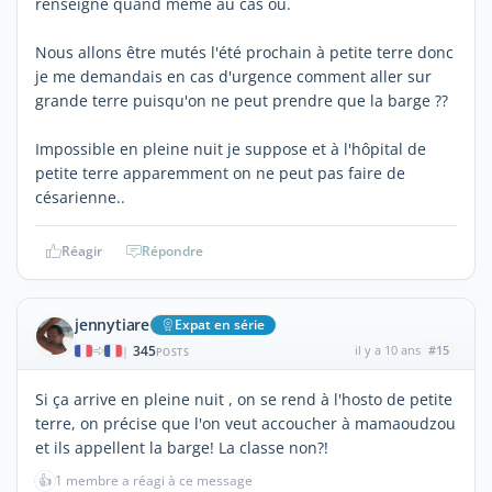
renseigne quand même au cas où.
Nous allons être mutés l'été prochain à petite terre donc
je me demandais en cas d'urgence comment aller sur
grande terre puisqu'on ne peut prendre que la barge ??
Impossible en pleine nuit je suppose et à l'hôpital de
petite terre apparemment on ne peut pas faire de
césarienne..
Réagir
Répondre
jennytiare
Expat en série
345
il y a 10 ans
#15
|
POSTS
Si ça arrive en pleine nuit , on se rend à l'hosto de petite
terre, on précise que l'on veut accoucher à mamaoudzou
et ils appellent la barge! La classe non?!
👍
1 membre a réagi à ce message