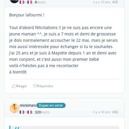
8
il y a 10 ans
#25
|
POSTS
Bonjour lafourmi !
Tout d'abord félicitations !! Je ne suis pas encore une
jeune maman ^^, je suis a 7 mois et demi de grossesse
je dois normalement accoucher le 22 mai, mais je serais
moi aussi intéressée pour échanger si tu le souhaites
J'ai 25 ans et Je suis à Mayotte depuis 1 an et demi avec
mon conjoint, et c'est aussi mon premier bébé
voilà n'hésites pas à me recontacter
à bientôt
Réagir
Répondre
minimes
Expat en série
320
il y a 10 ans
#26
|
POSTS