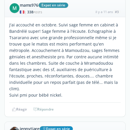
mams976
Expat en série
M
338
il y a 11 ans
#3
|
POSTS
J'ai accouché en octobre. Suivi sage femme en cabinet à
Bandrélé super! Sage femme à l'écoute. Echographie à
Tsararano avec une grande professionnelle même si je
trouve que le matos est moins performant qu'en
métropole. Accouchement à Mamoudzou, sages femmes
géniales et anesthesiste pro. Par contre aucune intimité
dans les chambres. Suite de couche à Mramadoudou
fantastique avec des sf, auxiliaires de puériculture à
l'écoute, proches, réconfortantes, douces.... chambre
individuelle pour un repos parfait (pas de télé... mais la
clim).
Suivi pmi pour bébé nickel.
Réagir
Répondre
jennytiare
Expat en série