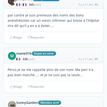
345
il y a 11 ans
#4
|
POSTS
par contre je suis preneuse des noms des bons
anésthésistes car un voisin infirmier qui bosse à l'hôpital
m'a dit qu'il y en a à éviter....
Réagir
Répondre
mams976
Expat en série
M
338
il y a 11 ans
#5
|
POSTS
Perso je ne me rappelle plus de son nom. Ma peri n'a
pas bien marché..... et je ne suis pas la seule...
Réagir
Répondre
SunnyGarden
Membre actif