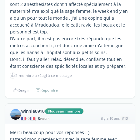
sont 2 anésthésistes dont 1 affecté spécialement à la
maternité m'a expliqué la sage femme, le week end y'en
a qu'un pour tout le monde . J'ai une copine qui a
accouché à Mradoudou, elle eatit ravie, les locaux et le
personnel est top.
D'autre part, il n'est pas encore très répandu que les
métros accouchent içi et donc une amie m'a témoigné
que les nanas à l'hôpital sont aux petits soins.
Donc, il faut y aller relax, détendue, confiante tout en
étant consciente des spécificités locales et s'y préparer.
👍
1 membre a réagi à ce message
Réagir
Répondre
winnie0910
Nouveau membre
8
il y a 10 ans
#13
|
POSTS
Merci beaucoup pour vos réponses :-)
J'attend mon premier Rdv avec la sage femme avec