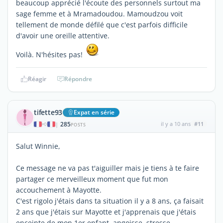
beaucoup apprécié l'écoute des personnels surtout ma
sage femme et à Mramadoudou. Mamoudzou voit
tellement de monde défilé que c'est parfois difficile
d'avoir une oreille attentive.
Voilà. N'hésites pas!
Réagir
Répondre
tifette93
Expat en série
285
il y a 10 ans
#11
|
POSTS
Salut Winnie,
Ce message ne va pas t'aiguiller mais je tiens à te faire
partager ce merveilleux moment que fut mon
accouchement à Mayotte.
C'est rigolo j'étais dans ta situation il y a 8 ans, ça faisait
2 ans que j'étais sur Mayotte et j'apprenais que j'étais
enceinte de mon 1er enfant, angoisse, stresse,