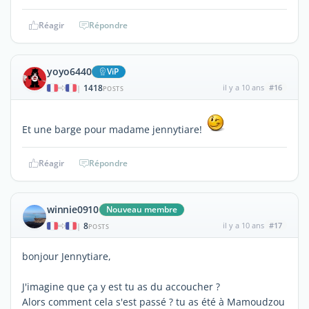
Réagir
Répondre
yoyo6440
ViP
1418
il y a 10 ans
#16
|
POSTS
Et une barge pour madame jennytiare!
Réagir
Répondre
winnie0910
Nouveau membre
8
il y a 10 ans
#17
|
POSTS
bonjour Jennytiare,
J'imagine que ça y est tu as du accoucher ?
Alors comment cela s'est passé ? tu as été à Mamoudzou