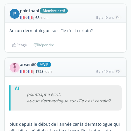
pointbapt
Membre actif
P
68
il y a 10 ans
#4
|
POSTS
Aucun dermatologue sur l'île c'est certain?
Réagir
Répondre
arwen60
ViP
1723
il y a 10 ans
#5
|
POSTS
pointbapt a écrit:
Aucun dermatologue sur l'île c'est certain?
plus depuis le début de l'année car la dermatologue qui
officiait à l'hôpital est partie et pour l'instant pas de