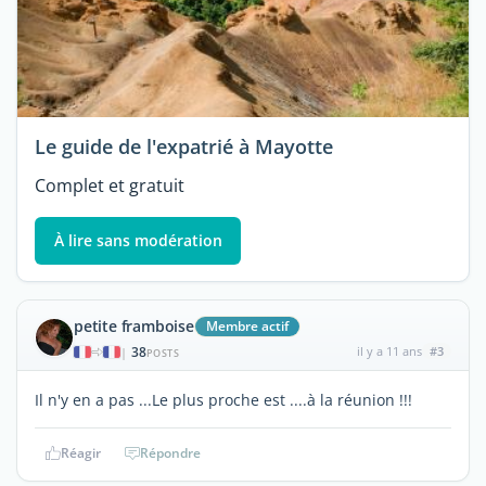
Le guide de l'expatrié à Mayotte
Complet et gratuit
À lire sans modération
petite framboise
Membre actif
38
il y a 11 ans
#3
|
POSTS
Il n'y en a pas ...Le plus proche est ....à la réunion !!!
Réagir
Répondre