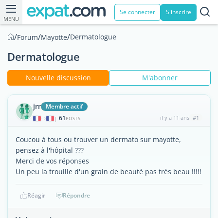
Se connecter
S'inscrire
MENU
/
/
/
Dermatologue
Forum
Mayotte
Dermatologue
Nouvelle discussion
M'abonner
jrr
Membre actif
61
il y a 11 ans
#1
|
POSTS
Coucou à tous ou trouver un dermato sur mayotte,
pensez à l'hôpital ???
Merci de vos réponses
Un peu la trouille d'un grain de beauté pas très beau !!!!!
Réagir
Répondre