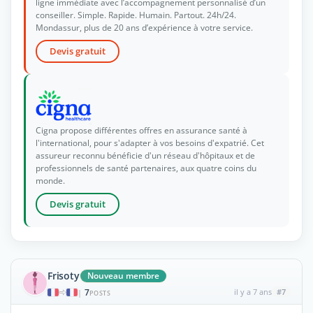
ligne immédiate avec l’accompagnement personnalisé d’un
conseiller. Simple. Rapide. Humain. Partout. 24h/24.
Mondassur, plus de 20 ans d’expérience à votre service.
Devis gratuit
Cigna propose différentes offres en assurance santé à
l'international, pour s'adapter à vos besoins d'expatrié. Cet
assureur reconnu bénéficie d'un réseau d'hôpitaux et de
professionnels de santé partenaires, aux quatre coins du
monde.
Devis gratuit
Frisoty
Nouveau membre
7
il y a 7 ans
#7
|
POSTS