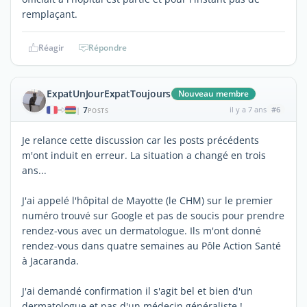
remplaçant.
Réagir
Répondre
ExpatUnJourExpatToujours
Nouveau membre
7
il y a 7 ans
#6
|
POSTS
Je relance cette discussion car les posts précédents
m'ont induit en erreur. La situation a changé en trois
ans...
J'ai appelé l'hôpital de Mayotte (le CHM) sur le premier
numéro trouvé sur Google et pas de soucis pour prendre
rendez-vous avec un dermatologue. Ils m'ont donné
rendez-vous dans quatre semaines au Pôle Action Santé
à Jacaranda.
J'ai demandé confirmation il s'agit bel et bien d'un
dermatologue et pas d'un médecin généraliste !