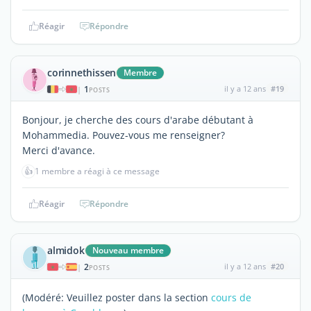
Réagir
Répondre
corinnethissen
Membre
1
il y a 12 ans
#19
|
POSTS
Bonjour, je cherche des cours d'arabe débutant à
Mohammedia. Pouvez-vous me renseigner?
Merci d'avance.
👍
1 membre a réagi à ce message
Réagir
Répondre
almidok
Nouveau membre
2
il y a 12 ans
#20
|
POSTS
(Modéré: Veuillez poster dans la section
cours de