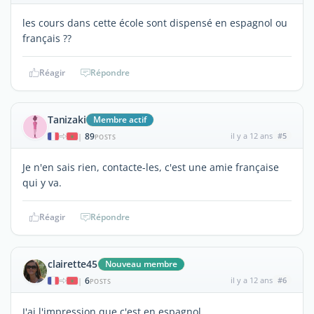
les cours dans cette école sont dispensé en espagnol ou
français ??
Réagir
Répondre
Tanizaki
Membre actif
89
il y a 12 ans
#5
|
POSTS
Je n'en sais rien, contacte-les, c'est une amie française
qui y va.
Réagir
Répondre
clairette45
Nouveau membre
6
il y a 12 ans
#6
|
POSTS
J'ai l'impression que c'est en espagnol