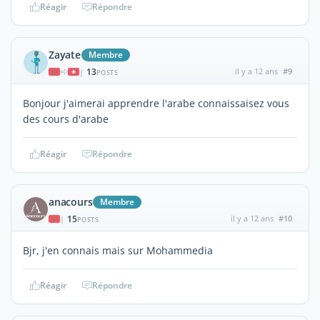
Réagir
Répondre
Zayate
Membre
13
il y a 12 ans
#9
|
POSTS
Bonjour j'aimerai apprendre l'arabe connaissaisez vous
des cours d'arabe
Réagir
Répondre
anacours
Membre
15
il y a 12 ans
#10
|
POSTS
Bjr, j'en connais mais sur Mohammedia
Réagir
Répondre