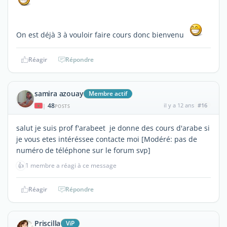
On est déjà 3 à vouloir faire cours donc bienvenu
Réagir
Répondre
samira azouay
Membre actif
48
il y a 12 ans
#16
|
POSTS
salut je suis prof f'arabeet je donne des cours d'arabe si
je vous etes intéréssee contacte moi [Modéré: pas de
numéro de téléphone sur le forum svp]
👍
1 membre a réagi à ce message
Réagir
Répondre
Priscilla
ViP