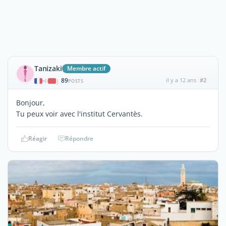
Tanizaki
Membre actif
89
il y a 12 ans
#2
|
POSTS
Bonjour,
Tu peux voir avec l'institut Cervantès.
Réagir
Répondre