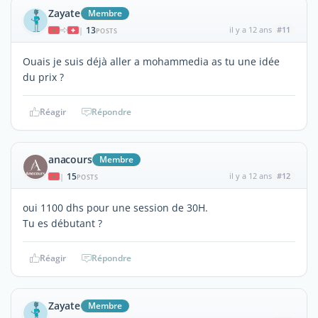
Zayate
Membre
13
il y a 12 ans
#11
|
POSTS
Ouais je suis déjà aller a mohammedia as tu une idée
du prix ?
Réagir
Répondre
anacours
Membre
15
il y a 12 ans
#12
|
POSTS
oui 1100 dhs pour une session de 30H.
Tu es débutant ?
Réagir
Répondre
Zayate
Membre