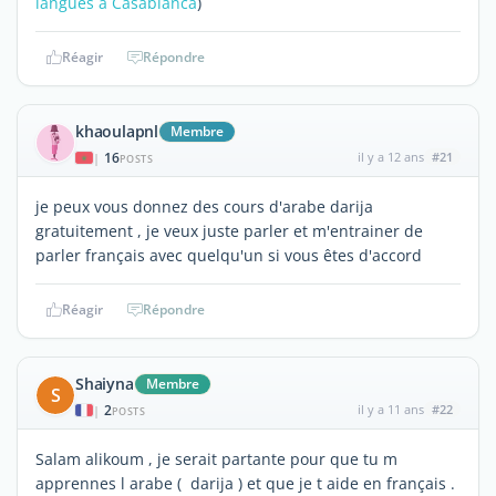
langues à Casablanca
)
Réagir
Répondre
khaoulapnl
Membre
16
il y a 12 ans
#21
|
POSTS
je peux vous donnez des cours d'arabe darija
gratuitement , je veux juste parler et m'entrainer de
parler français avec quelqu'un si vous êtes d'accord
Réagir
Répondre
Shaiyna
Membre
S
2
il y a 11 ans
#22
|
POSTS
Salam alikoum , je serait partante pour que tu m
apprennes l arabe ( darija ) et que je t aide en français .