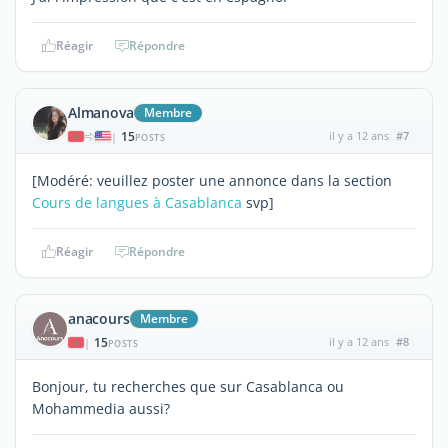
Réagir
Répondre
Almanova
Membre
15
il y a 12 ans
#7
|
POSTS
[Modéré: veuillez poster une annonce dans la section
Cours de langues à Casablanca
svp]
Réagir
Répondre
anacours
Membre
15
il y a 12 ans
#8
|
POSTS
Bonjour, tu recherches que sur Casablanca ou
Mohammedia aussi?