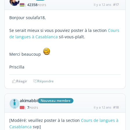
42358
il y a 12 ans
#17
|
POSTS
Bonjour soulafa18,
Se serait mieux si vous pouviez poster à la section
Cours
de langues à Casablanca
sil-vous-plaît.
Merci beaucoup
Priscilla
Réagir
Répondre
akimabbi
Nouveau membre
7
il y a 12 ans
#18
|
POSTS
[Modéré: veuillez poster à la section
Cours de langues à
Casablanca
svp]