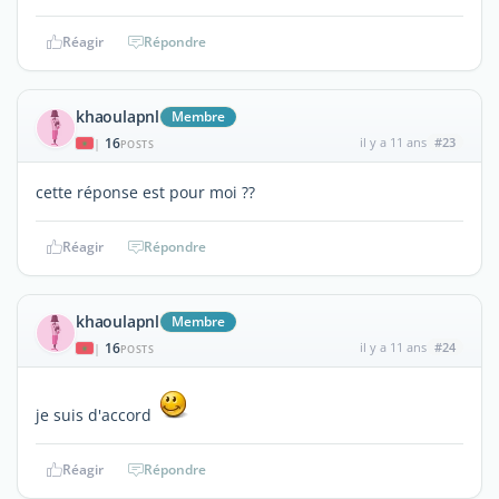
Réagir
Répondre
khaoulapnl
Membre
16
il y a 11 ans
#23
|
POSTS
cette réponse est pour moi ??
Réagir
Répondre
khaoulapnl
Membre
16
il y a 11 ans
#24
|
POSTS
je suis d'accord
Réagir
Répondre