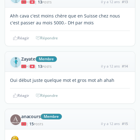
13
il y a 12 ans
#13
|
POSTS
Ahh cava c'est moins chère que en Suisse chez nous
c'est passer au mois 5000.- DH par mois
Réagir
Répondre
Zayate
Membre
13
il y a 12 ans
#14
|
POSTS
Oui début juste quelque mot et gros mot ah ahah
Réagir
Répondre
anacours
Membre
15
il y a 12 ans
#15
|
POSTS