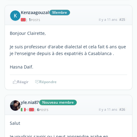
Kenzaagouzal
Membre
K
1
il y a 11 ans
#25
|
POSTS
Bonjour Clairette,
Je suis professeur d'arabe dialectal et cela fait 6 ans que
je l'enseigne depuis à des expatriés à Casablanca .
Hasna Daif.
Réagir
Répondre
yle.nia87
Nouveau membre
6
il y a 11 ans
#26
|
POSTS
Salut
Je voudrais savoir ou j peut apprendre arabe en