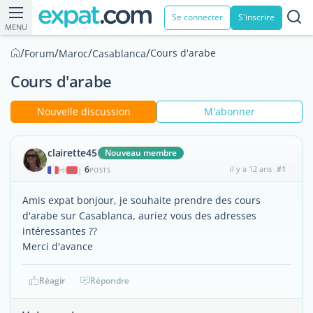
Se connecter
S'inscrire
MENU
/
/
/
/
Cours d'arabe
Forum
Maroc
Casablanca
Cours d'arabe
Nouvelle discussion
M'abonner
clairette45
Nouveau membre
6
il y a 12 ans
#1
|
POSTS
Amis expat bonjour, je souhaite prendre des cours
d'arabe sur Casablanca, auriez vous des adresses
intéressantes ??
Merci d'avance
Réagir
Répondre