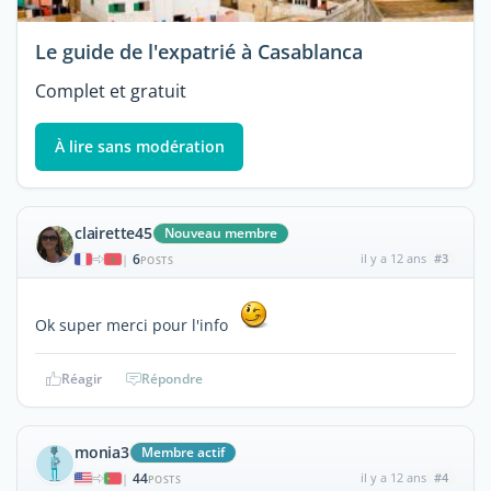
Le guide de l'expatrié à Casablanca
Complet et gratuit
À lire sans modération
clairette45
Nouveau membre
6
il y a 12 ans
#3
|
POSTS
Ok super merci pour l'info
Réagir
Répondre
monia3
Membre actif
44
il y a 12 ans
#4
|
POSTS