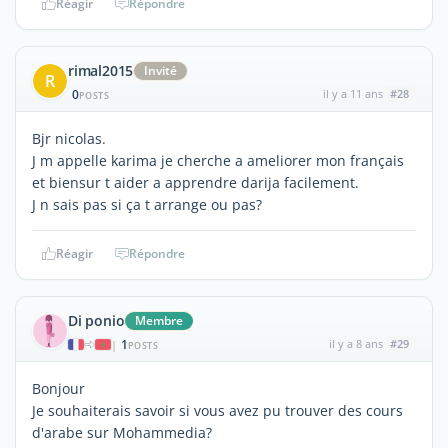
Réagir
Répondre
rimal2015
Invité
R
0
il y a 11 ans
#28
POSTS
Bjr nicolas.
J m appelle karima je cherche a ameliorer mon français
et biensur t aider a apprendre darija facilement.
J n sais pas si ça t arrange ou pas?
Réagir
Répondre
Di ponio
Membre
1
il y a 8 ans
#29
|
POSTS
Bonjour
Je souhaiterais savoir si vous avez pu trouver des cours
d'arabe sur Mohammedia?