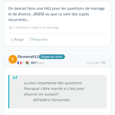
On devrait faire une FAQ pour les questions de mariage
et de divorce...🤣🤣🤣 vu que ce sont des sujets
récurrents...
👍
1 membre a réagi à ce message
Réagir
Répondre
filomene552
Expat en série
F
801
il y a 2 ans
#9
|
POSTS
La plus importante des questions:
Pourquoi s'être mariés si c'est pour
divorcer en suivant?
-@Frédéric Fernandez