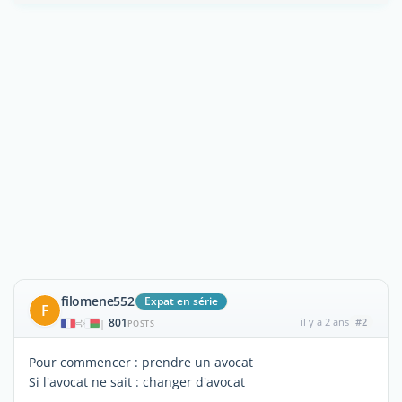
filomene552
Expat en série
F
801
il y a 2 ans
#2
|
POSTS
Pour commencer : prendre un avocat
Si l'avocat ne sait : changer d'avocat