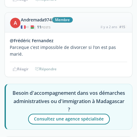
Andremada974
Membre
A
11
il y a 2 ans
#15
|
POSTS
@Frédéric Fernandez
Parceque c’est impossible de divorcer si l’on est pas
marié.
Réagir
Répondre
Besoin d'accompagnement dans vos démarches
administratives ou d'immigration à Madagascar
?
Consultez une agence spécialisée