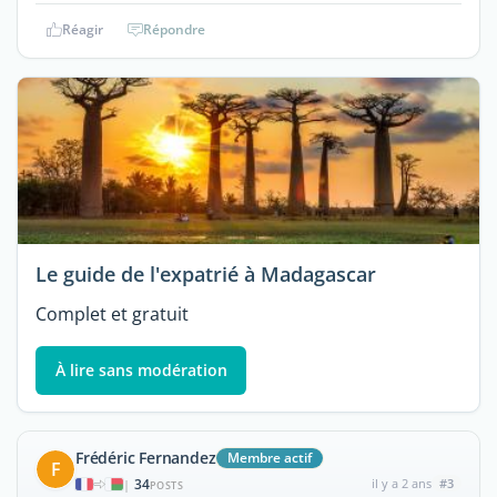
Réagir
Répondre
Le guide de l'expatrié à Madagascar
Complet et gratuit
À lire sans modération
Frédéric Fernandez
Membre actif
F
34
il y a 2 ans
#3
|
POSTS