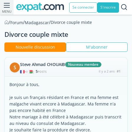
Se connecter
S'inscrire
MENU
/
/
/
Divorce couple mixte
Forum
Madagascar
Divorce couple mixte
Nouvelle discussion
M'abonner
Steve Ahmad CHOUAIB
Nouveau membre
S
5
il y a 2 ans
#1
|
POSTS
Bonjour à tous,
je suis un français résidant en France et ma femme est
malgache vivant encore à Madagascar. Ma femme n'a
pas encore habité en France
Notre mariage à été célébré à Madagascar puis transcrit
au niveau du consulat de Madagascar.
Je souhaite faire la procédure de divorce.