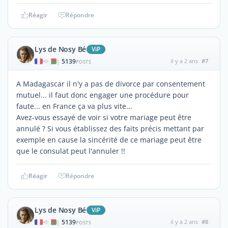
Réagir
Répondre
Lys de Nosy Bé
ViP
5139
il y a 2 ans
#7
|
POSTS
A Madagascar il n'y a pas de divorce par consentement
mutuel... il faut donc engager une procédure pour
faute... en France ça va plus vite...
Avez-vous essayé de voir si votre mariage peut être
annulé ? Si vous établissez des faits précis mettant par
exemple en cause la sincérité de ce mariage peut être
que le consulat peut l'annuler !!
Réagir
Répondre
Lys de Nosy Bé
ViP
5139
il y a 2 ans
#8
|
POSTS