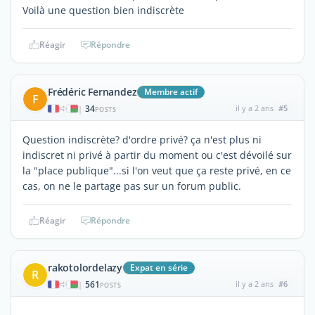
Voilà une question bien indiscrète
Réagir
Répondre
Frédéric Fernandez
Membre actif
F
34
il y a 2 ans
#5
|
POSTS
Question indiscrète? d'ordre privé? ça n'est plus ni
indiscret ni privé à partir du moment ou c'est dévoilé sur
la "place publique"...si l'on veut que ça reste privé, en ce
cas, on ne le partage pas sur un forum public.
Réagir
Répondre
rakotolordelazy
Expat en série
R
561
il y a 2 ans
#6
|
POSTS