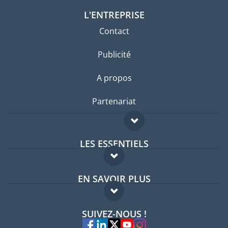
L'ENTREPRISE
Contact
Publicité
A propos
Partenariat
LES ESSENTIELS
Forum expatriés
EN SAVOIR PLUS
Guides pays
FAQ
Offres d'emploi
SUIVEZ-NOUS !
Experts