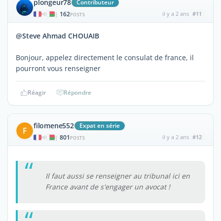
plongeur78
Contributeur
162
il y a 2 ans
#11
|
POSTS
@Steve Ahmad CHOUAIB
Bonjour, appelez directement le consulat de france, il
pourront vous renseigner
Réagir
Répondre
filomene552
Expat en série
F
801
il y a 2 ans
#12
|
POSTS
Il faut aussi se renseigner au tribunal ici en
France avant de s'engager un avocat !