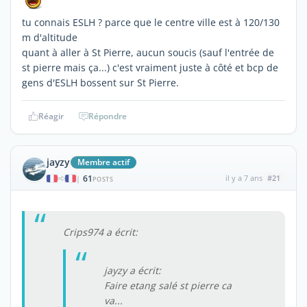
tu connais ESLH ? parce que le centre ville est à 120/130
m d'altitude
quant à aller à St Pierre, aucun soucis (sauf l'entrée de
st pierre mais ça...) c'est vraiment juste à côté et bcp de
gens d'ESLH bossent sur St Pierre.
Réagir
Répondre
jayzy
Membre actif
61
il y a 7 ans
#21
|
POSTS
Crips974 a écrit:
jayzy a écrit:
Faire etang salé st pierre ca
va...