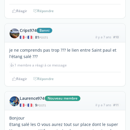
Réagir
Répondre
Crips974
Banni
81
il y a 7 ans
#10
|
POSTS
je ne comprends pas trop ??? le lien entre Saint paul et
l'étang salé ???
👍
1 membre a réagi à ce message
Réagir
Répondre
Laurence974
Nouveau membre
9
il y a 7 ans
#11
|
POSTS
Bonjour
Etang salé les O vous aurez tout sur place dont le super