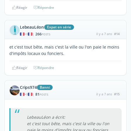
Réagir
Répondre
LebeauLéon
Expat en série
266
il y a 7 ans
#14
|
POSTS
et c'est tout bête, mais c'est la ville ou l'on paie le moins
d'impôts locaux ou fonciers.
Réagir
Répondre
Crips974
Banni
81
il y a 7 ans
#15
|
POSTS
LebeauLéon a écrit:
et c'est tout bête, mais c'est la ville ou l'on
paie le moins d'impôts locaux ou fonciers.