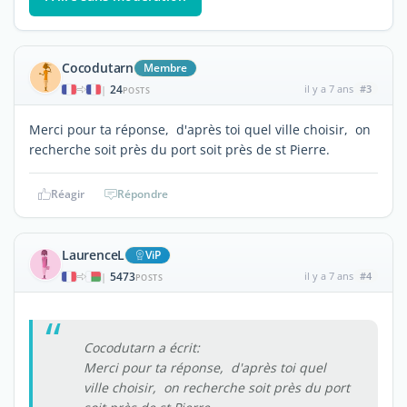
Cocodutarn
Membre
24
il y a 7 ans
#3
|
POSTS
Merci pour ta réponse, d'après toi quel ville choisir, on
recherche soit près du port soit près de st Pierre.
Réagir
Répondre
LaurenceL
ViP
5473
il y a 7 ans
#4
|
POSTS
Cocodutarn a écrit:
Merci pour ta réponse, d'après toi quel
ville choisir, on recherche soit près du port