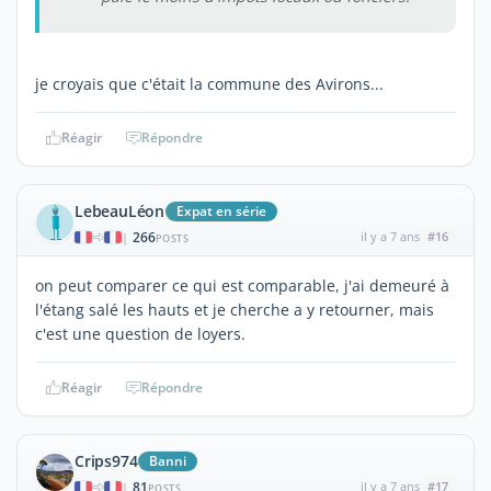
je croyais que c'était la commune des Avirons...
Réagir
Répondre
LebeauLéon
Expat en série
266
il y a 7 ans
#16
|
POSTS
on peut comparer ce qui est comparable, j'ai demeuré à
l'étang salé les hauts et je cherche a y retourner, mais
c'est une question de loyers.
Réagir
Répondre
Crips974
Banni
81
il y a 7 ans
#17
|
POSTS