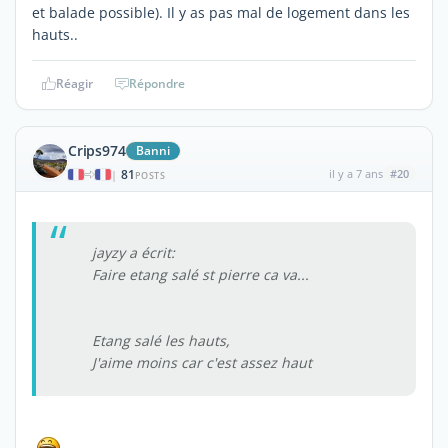
et balade possible). Il y as pas mal de logement dans les
hauts..
Réagir
Répondre
Crips974
Banni
81
il y a 7 ans
#20
|
POSTS
jayzy a écrit:
Faire etang salé st pierre ca va...
Etang salé les hauts,
J'aime moins car c'est assez haut