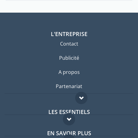
L'ENTREPRISE
Contact
Publicité
A propos
Partenariat
LES ESSENTIELS
Forum expatriés
EN SAVOIR PLUS
Guides pays