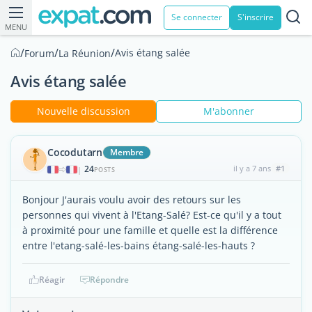
Se connecter
S'inscrire
MENU
/
/
/
Avis étang salée
Forum
La Réunion
Avis étang salée
Nouvelle discussion
M'abonner
Cocodutarn
Membre
24
il y a 7 ans
#1
|
POSTS
Bonjour J'aurais voulu avoir des retours sur les
personnes qui vivent à l'Etang-Salé? Est-ce qu'il y a tout
à proximité pour une famille et quelle est la différence
entre l'etang-salé-les-bains étang-salé-les-hauts ?
Réagir
Répondre