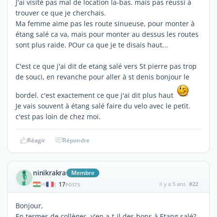
J'ai visité pas mal de location la-bas. mais pas réussi à
trouver ce que je cherchais.
Ma femme aime pas les route sinueuse, pour monter à
étang salé ca va, mais pour monter au dessus les routes
sont plus raide. POur ca que je te disais haut...
C'est ce que j'ai dit de etang salé vers St pierre pas trop
de souci, en revanche pour aller à st denis bonjour le
bordel. c'est exactement ce que j'ai dit plus haut
Je vais souvent à étang salé faire du velo avec le petit.
c'est pas loin de chez moi.
Réagir
Répondre
ninikrakra
Membre
17
il y a 5 ans
#22
|
POSTS
Bonjour,
En termes de collèges, y'en a-t-il des bons à Etang salé?