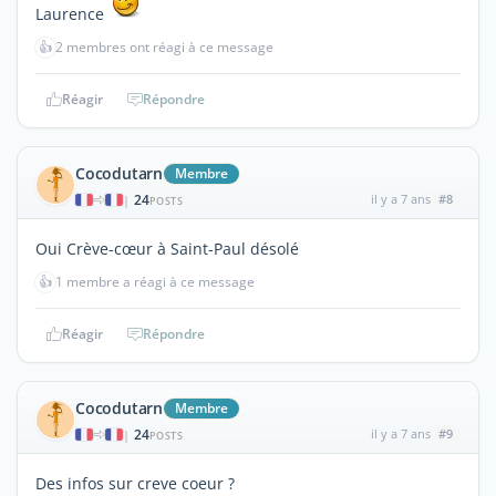
Laurence
👍
2 membres ont réagi à ce message
Réagir
Répondre
Cocodutarn
Membre
24
il y a 7 ans
#8
|
POSTS
Oui Crève-cœur à Saint-Paul désolé
👍
1 membre a réagi à ce message
Réagir
Répondre
Cocodutarn
Membre
24
il y a 7 ans
#9
|
POSTS
Des infos sur creve coeur ?