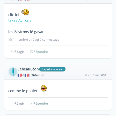
clic ici
taxes Avirons
les Zavirons lé gayar
👍
1 membre a réagi à ce message
Réagir
Répondre
LebeauLéon
Expat en série
266
il y a 7 ans
#18
|
POSTS
comme le poulet
Réagir
Répondre