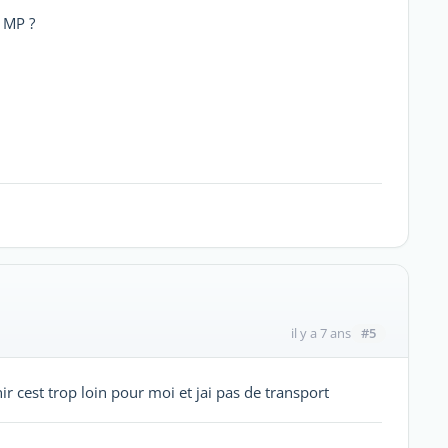
 MP ?
#5
il y a 7 ans
 cest trop loin pour moi et jai pas de transport