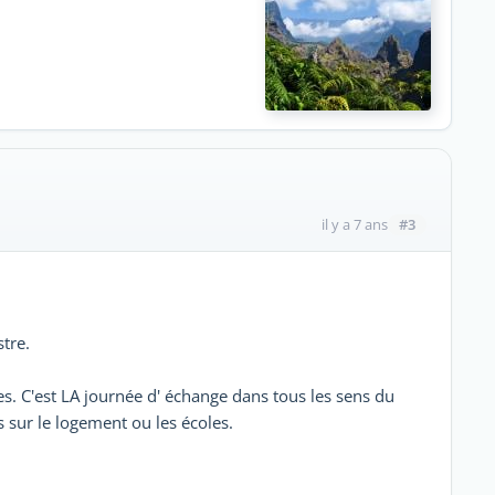
#3
il y a 7 ans
stre.
es. C'est LA journée d' échange dans tous les sens du
s sur le logement ou les écoles.