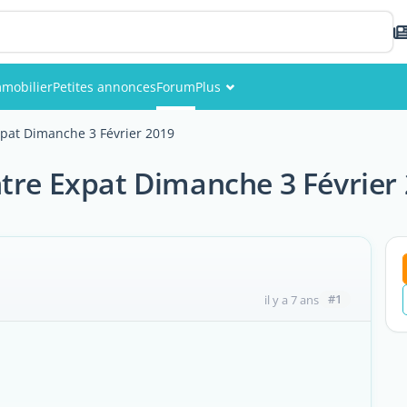
mobilier
Petites annonces
Forum
Plus
Événements
xpat Dimanche 3 Février 2019
Membres
tre Expat Dimanche 3 Février
Photos
#1
il y a 7 ans