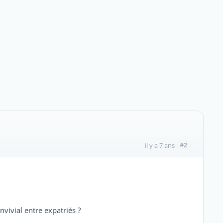
#2
il y a 7 ans
ivial entre expatriés ?