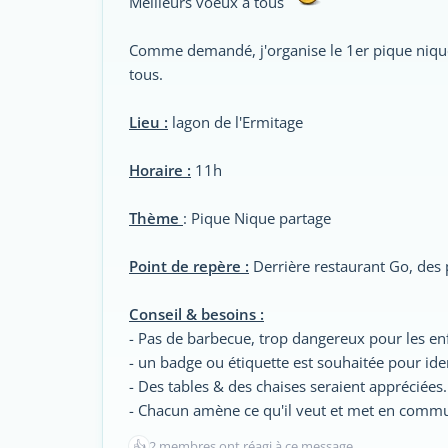
Meilleurs voeux à tous
Comme demandé, j'organise le 1er pique nique
tous.
Lieu :
lagon de l'Ermitage
Horaire :
11h
Thème
: Pique Nique partage
Point de repère :
Derrière restaurant Go, des 
Conseil & besoins :
- Pas de barbecue, trop dangereux pour les enfa
- un badge ou étiquette est souhaitée pour id
- Des tables & des chaises seraient appréciées.
- Chacun amène ce qu'il veut et met en commu
👍
2 membres ont réagi à ce message