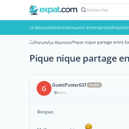
Rechercher
La Réunion
Services
Annuaire d'entreprises
Emploi
Im
/
/
/
Pique nique partage entre E
Forum
La Réunion
Pique nique partage en
GuestPoster637
Invité
G
0
POSTS
Bonjour,