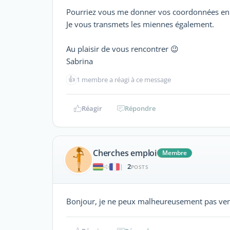
Pourriez vous me donner vos coordonnées en
Je vous transmets les miennes également.
Au plaisir de vous rencontrer 😉
Sabrina
👍
1 membre a réagi à ce message
Réagir
Répondre
Cherches emploi
Membre
2
|
POSTS
Bonjour, je ne peux malheureusement pas venir