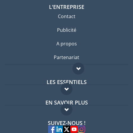
L'ENTREPRISE
Contact
Publicité
A propos
Partenariat
LES ESSENTIELS
Forum expatriés
EN SAVOIR PLUS
Guides pays
FAQ
Offres d'emploi
SUIVEZ-NOUS !
Experts