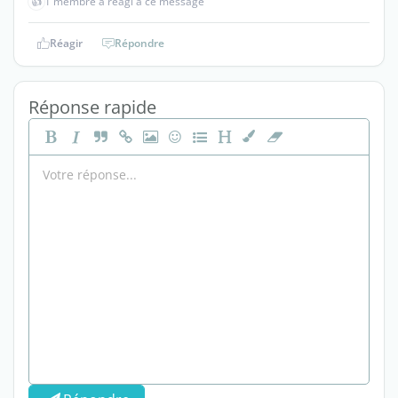
👍
1 membre a réagi à ce message
Réagir
Répondre
Réponse rapide