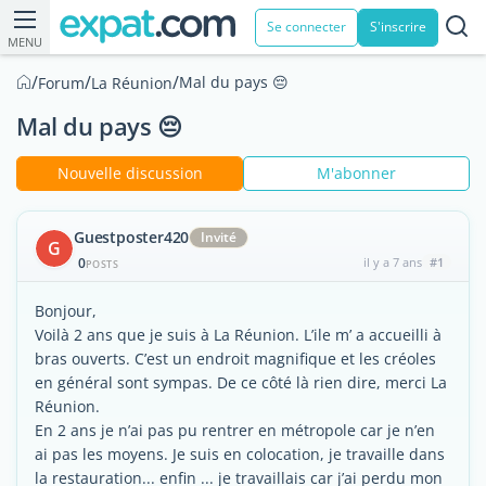
Se connecter
S'inscrire
MENU
/
/
/
Mal du pays 😔
Forum
La Réunion
Mal du pays 😔
Nouvelle discussion
M'abonner
Guestposter420
Invité
G
0
il y a 7 ans
#1
POSTS
Bonjour,
Voilà 2 ans que je suis à La Réunion. L’ile m’ a accueilli à
bras ouverts. C’est un endroit magnifique et les créoles
en général sont sympas. De ce côté là rien dire, merci La
Réunion.
En 2 ans je n’ai pas pu rentrer en métropole car je n’en
ai pas les moyens. Je suis en colocation, je travaille dans
la restauration... enfin ... je travaillais car j’ai perdu mon