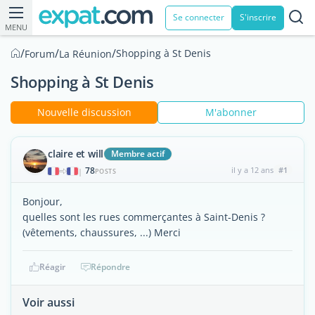
Se connecter
S'inscrire
MENU
/
/
/
Shopping à St Denis
Forum
La Réunion
Shopping à St Denis
Nouvelle discussion
M'abonner
claire et will
Membre actif
78
il y a 12 ans
#1
|
POSTS
Bonjour,
quelles sont les rues commerçantes à Saint-Denis ?
(vêtements, chaussures, ...) Merci
Réagir
Répondre
Voir aussi