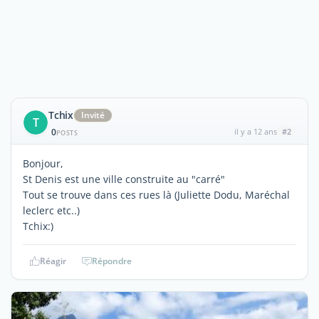
Tchix
Invité
T
0
il y a 12 ans
#2
POSTS
Bonjour,
St Denis est une ville construite au "carré"
Tout se trouve dans ces rues là (Juliette Dodu, Maréchal
leclerc etc..)
Tchix:)
Réagir
Répondre