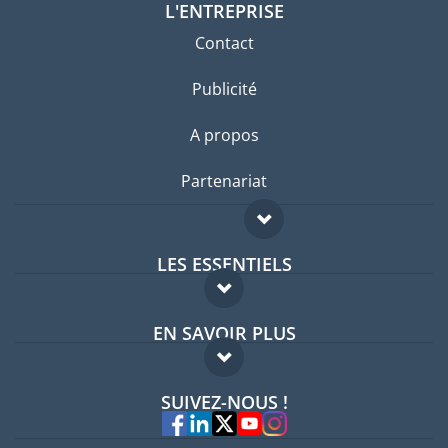
L'ENTREPRISE
Contact
Publicité
A propos
Partenariat
LES ESSENTIELS
Forum expatriés
EN SAVOIR PLUS
Guides pays
FAQ
Offres d'emploi
SUIVEZ-NOUS !
Experts