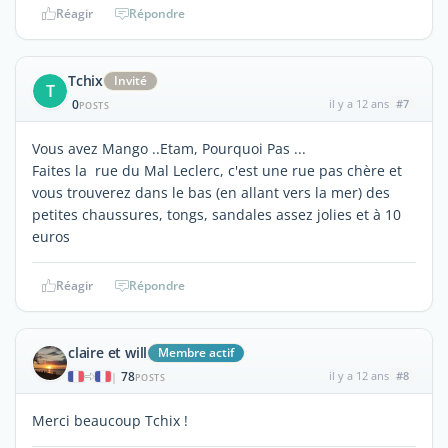
Réagir
Répondre
Tchix
Invité
T
0
il y a 12 ans
#7
POSTS
Vous avez Mango ..Etam, Pourquoi Pas ...
Faites la rue du Mal Leclerc, c'est une rue pas chère et
vous trouverez dans le bas (en allant vers la mer) des
petites chaussures, tongs, sandales assez jolies et à 10
euros
Réagir
Répondre
claire et will
Membre actif
78
il y a 12 ans
#8
|
POSTS
Merci beaucoup Tchix !