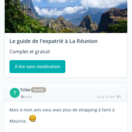
Le guide de l'expatrié à La Réunion
Complet et gratuit
À lire sans modération
Tchix
Invité
T
0
il y a 12 ans
#3
POSTS
Mais à mon avis vous avez plus de shopping à faire à
Maurice..