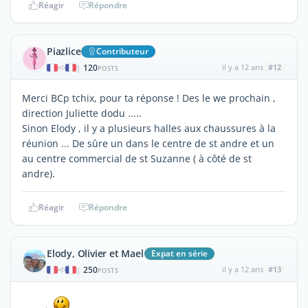
Réagir
Répondre
Piazlice
Contributeur
120
il y a 12 ans
#12
|
POSTS
Merci BCp tchix, pour ta réponse ! Des le we prochain ,
direction Juliette dodu .....
Sinon Elody , il y a plusieurs halles aux chaussures à la
réunion ... De sûre un dans le centre de st andre et un
au centre commercial de st Suzanne ( à côté de st
andre).
Réagir
Répondre
Elody, Olivier et Mael
Expat en série
250
il y a 12 ans
#13
|
POSTS