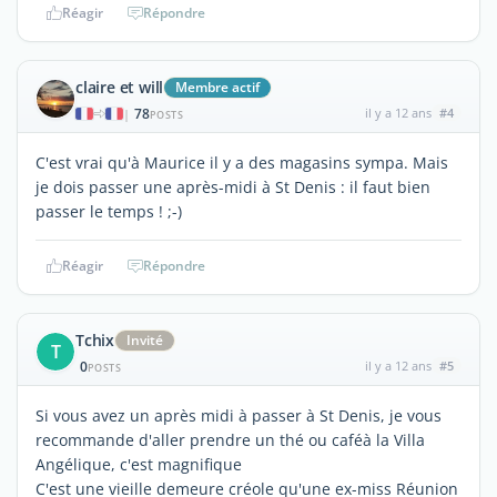
Réagir
Répondre
claire et will
Membre actif
78
il y a 12 ans
#4
|
POSTS
C'est vrai qu'à Maurice il y a des magasins sympa. Mais
je dois passer une après-midi à St Denis : il faut bien
passer le temps ! ;-)
Réagir
Répondre
Tchix
Invité
T
0
il y a 12 ans
#5
POSTS
Si vous avez un après midi à passer à St Denis, je vous
recommande d'aller prendre un thé ou caféà la Villa
Angélique, c'est magnifique
C'est une vieille demeure créole qu'une ex-miss Réunion