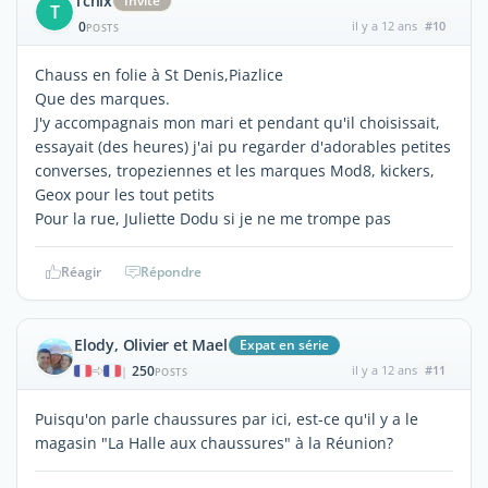
Tchix
Invité
T
0
il y a 12 ans
#10
POSTS
Chauss en folie à St Denis,Piazlice
Que des marques.
J'y accompagnais mon mari et pendant qu'il choisissait,
essayait (des heures) j'ai pu regarder d'adorables petites
converses, tropeziennes et les marques Mod8, kickers,
Geox pour les tout petits
Pour la rue, Juliette Dodu si je ne me trompe pas
Réagir
Répondre
Elody, Olivier et Mael
Expat en série
250
il y a 12 ans
#11
|
POSTS
Puisqu'on parle chaussures par ici, est-ce qu'il y a le
magasin "La Halle aux chaussures" à la Réunion?