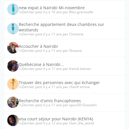
new expat à Nairobi Mi-novembre
Dernier post il y a 10 ans par Bleu grenouille
Recherche appartement deux chambres sur
westlands
Dernier post il y a 11 ans par Christine
Accoucher à Nairobi
Dernier post il y a 11 ans par Shaazia
Québécoise à Nairobi...
Dernier post il y a 11 ans par franck latinier
Trouver des personnes avec qui échanger
Dernier post il y a 11 ans par chanfi emine
Recherche d'amis francophones
Dernier post il y a 11 ans par opus301Gosselin
visa court séjour pour Nairobi (KENYA)
Dernier post il y a 12 ans par Over_the_world