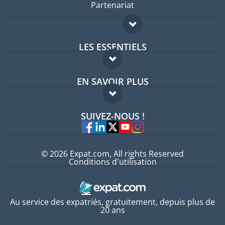
Partenariat
LES ESSENTIELS
Forum expatriés
EN SAVOIR PLUS
Guides pays
FAQ
Offres d'emploi
SUIVEZ-NOUS !
Experts
© 2026 Expat.com, All rights Reserved
Conditions d'utilisation
Au service des expatriés, gratuitement, depuis plus de
20 ans