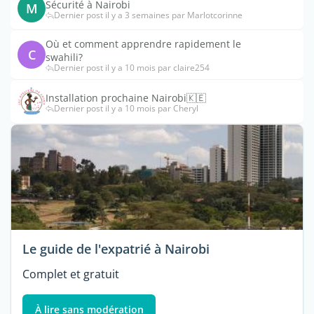
Sécurité à Nairobi
M
Dernier post il y a 3 semaines par Marlotcorinne
Où et comment apprendre rapidement le
C
swahili?
Dernier post il y a 10 mois par claire254
Installation prochaine Nairobi🇰🇪
Dernier post il y a 10 mois par Cheryl
Le guide de l'expatrié à Nairobi
Complet et gratuit
À lire sans modération