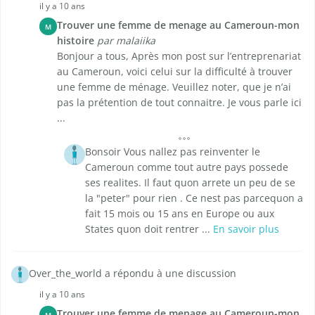
il y a 10 ans
Trouver une femme de menage au Cameroun-mon
M
histoire
par malaiika
Bonjour a tous, Après mon post sur l’entreprenariat
au Cameroun, voici celui sur la difficulté à trouver
une femme de ménage. Veuillez noter, que je n’ai
pas la prétention de tout connaitre. Je vous parle ici
...
Bonsoir Vous nallez pas reinventer le
Cameroun comme tout autre pays possede
ses realites. Il faut quon arrete un peu de se
la "peter" pour rien . Ce nest pas parcequon a
fait 15 mois ou 15 ans en Europe ou aux
States quon doit rentrer ...
En savoir plus
Over_the_world a répondu à une discussion
il y a 10 ans
Trouver une femme de menage au Cameroun-mon
M