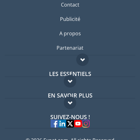
Contact
Publicité
A propos
Partenariat
LES ESSENTIELS
Forum expatriés
EN SAVOIR PLUS
Guides pays
FAQ
Offres d'emploi
SUIVEZ-NOUS !
Experts