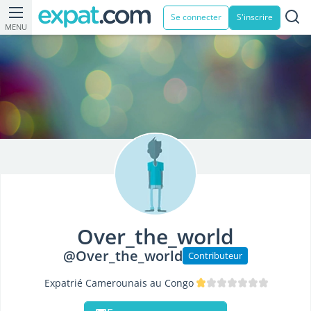
Se connecter
S'inscrire
MENU
Over_the_world
@Over_the_world
Contributeur
Expatrié Camerounais au Congo