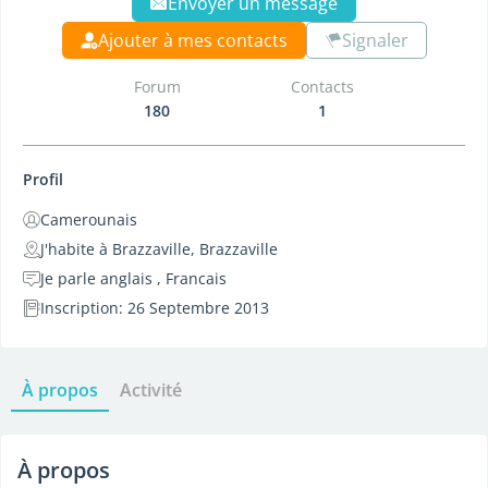
Envoyer un message
Ajouter à mes contacts
Signaler
Forum
Contacts
180
1
Profil
Camerounais
J'habite à Brazzaville, Brazzaville
Je parle anglais , Francais
Inscription: 26 Septembre 2013
À propos
Activité
À propos