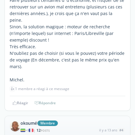
Faire plusieurs centaines d' d'économie, et risquer de se
retrouver sur un avion mal entretenu (plusieurs cas ces
dernières années.), je crois que ça n'en vaut pas la
peine.
Sinon, la solution magique : moteur de recherche
(n'importe lequel) sur internet : Paris/Libreville (par
exemple) discount !
Très efficace.
N'oubliez pas de choisir (si vous le pouvez) votre période
de voyage (En décembre, c'est pas le même prix qu'en
mars).
Michel.
👍
1 membre a réagi à ce message
Réagir
Répondre
okoumé
Membre
12
il y a 13 ans
#4
|
POSTS