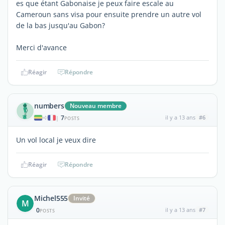
es que étant Gabonaise je peux faire escale au
Cameroun sans visa pour ensuite prendre un autre vol
de la bas jusqu'au Gabon?
Merci d'avance
Réagir
Répondre
numbers
Nouveau membre
7
il y a 13 ans
#6
|
POSTS
Un vol local je veux dire
Réagir
Répondre
Michel555
Invité
M
0
il y a 13 ans
#7
POSTS