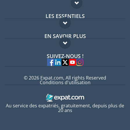
LES ESSENTIELS
Forum expatriés
EN SAVOIR PLUS
Guides pays
FAQ
Offres d'emploi
SUIVEZ-NOUS !
Experts
© 2026 Expat.com, All rights Reserved
Conditions d'utilisation
Au service des expatriés, gratuitement, depuis plus de
20 ans