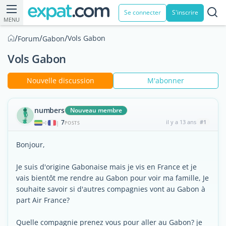
Se connecter
S'inscrire
MENU
/
/
/
Vols Gabon
Forum
Gabon
Vols Gabon
Nouvelle discussion
M'abonner
numbers
Nouveau membre
7
il y a 13 ans
#1
|
POSTS
Bonjour,
Je suis d'origine Gabonaise mais je vis en France et je
vais bientôt me rendre au Gabon pour voir ma famille, Je
souhaite savoir si d'autres compagnies vont au Gabon à
part Air France?
Quelle compagnie prenez vous pour aller au Gabon? je