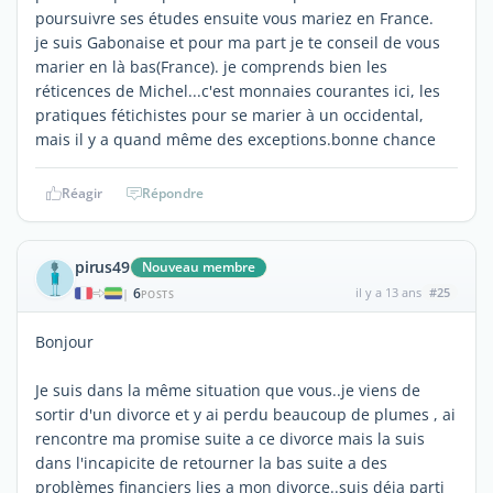
poursuivre ses études ensuite vous mariez en France.
je suis Gabonaise et pour ma part je te conseil de vous
marier en là bas(France). je comprends bien les
réticences de Michel...c'est monnaies courantes ici, les
pratiques fétichistes pour se marier à un occidental,
mais il y a quand même des exceptions.bonne chance
Réagir
Répondre
pirus49
Nouveau membre
6
il y a 13 ans
#25
|
POSTS
Bonjour
Je suis dans la même situation que vous..je viens de
sortir d'un divorce et y ai perdu beaucoup de plumes , ai
rencontre ma promise suite a ce divorce mais la suis
dans l'incapicite de retourner la bas suite a des
problèmes financiers lies a mon divorce..suis déja parti