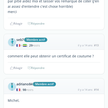
par pitié aidez moi et laisser vos remarque de coter (j'en
ai assez d'entendre c'est chose horrible)
merci
Réagir
Répondre
seb7
Membre actif
29
il y a 14 ans
#13
|
POSTS
comment elle peut obtenir un certificat de coutume ?
Réagir
Répondre
adriano84
Membre actif
98
il y a 14 ans
#14
|
POSTS
Michel,