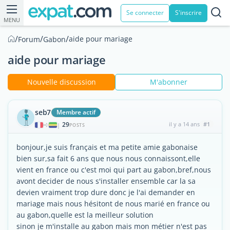
Se connecter
S'inscrire
MENU
/
/
/
aide pour mariage
Forum
Gabon
aide pour mariage
Nouvelle discussion
M'abonner
seb7
Membre actif
29
il y a 14 ans
#1
|
POSTS
bonjour,je suis français et ma petite amie gabonaise
bien sur,sa fait 6 ans que nous nous connaissont,elle
vient en france ou c'est moi qui part au gabon,bref,nous
avont decider de nous s'installer ensemble car la sa
devien vraiment trop dure donc je l'ai demander en
mariage mais nous hésitont de nous marié en france ou
au gabon,quelle est la meilleur solution
sinon je m'installe au gabon mais mon métier n'est pas