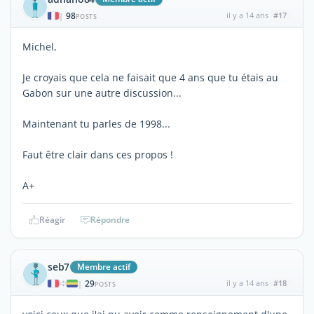
98
il y a 14 ans
#17
|
POSTS
Michel,
Je croyais que cela ne faisait que 4 ans que tu étais au
Gabon sur une autre discussion...
Maintenant tu parles de 1998...
Faut être clair dans ces propos !
A+
Réagir
Répondre
seb7
Membre actif
29
il y a 14 ans
#18
|
POSTS