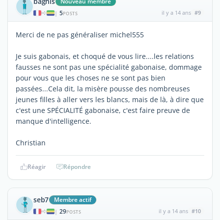
baghis
Nouveau membre
5
il y a 14 ans
#9
|
POSTS
Merci de ne pas généraliser michel555
Je suis gabonais, et choqué de vous lire....les relations
fausses ne sont pas une spécialité gabonaise, dommage
pour vous que les choses ne se sont pas bien
passées...Cela dit, la misère pousse des nombreuses
jeunes filles à aller vers les blancs, mais de là, à dire que
c'est une SPÉCIALITÉ gabonaise, c'est faire preuve de
manque d'intelligence.
Christian
Réagir
Répondre
seb7
Membre actif
29
il y a 14 ans
#10
|
POSTS