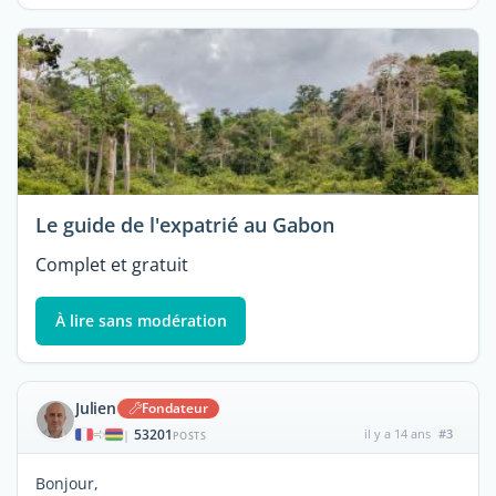
Le guide de l'expatrié au Gabon
Complet et gratuit
À lire sans modération
Julien
Fondateur
53201
il y a 14 ans
#3
|
POSTS
Bonjour,