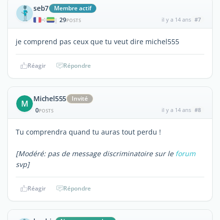
seb7
Membre actif
29
il y a 14 ans
#7
|
POSTS
je comprend pas ceux que tu veut dire michel555
Réagir
Répondre
Michel555
Invité
M
0
il y a 14 ans
#8
POSTS
Tu comprendra quand tu auras tout perdu !
[Modéré: pas de message discriminatoire sur le
forum
svp]
Réagir
Répondre