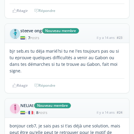
Réagir
Répondre
steeve ong
Nouveau membre
7
il y a 14 ans
#23
|
POSTS
bjr seb,es tu déja marié?si tu ne l'es toujours pas ou si
tu eprouve quelques difficultés a venir au Gabon ou
dans tes démarches si tu te trouve au Gabon, fait moi
signe.
Réagir
Répondre
NELIAt
Nouveau membre
8
il y a 14 ans
#24
|
POSTS
bonjour ceb7, je sais pas si t'as déjà une solution, mais
peut être qu'elle peut te retrouver pour le motif de