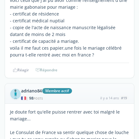
voici ceux que j'ai pu avoir comme renseignement d'une
mairie gabonaise pour mariage :
- certificat de résidence
- certificat médical nuptial
- copie de l'acte de naissance manuscrite légalisée
datant de moins de 2 mois
- certificat de capacité a mariage.
voila il me faut ces papier,une fois le mariage célébré
pourra t-elle rentré avec moi en france ?
Réagir
Répondre
adriano84
Membre actif
98
il y a 14 ans
#19
|
POSTS
Je doute fort qu'elle puisse rentrer avec toi malgré le
mariage...
Le Consulat de France va sentir quelque chose de louche