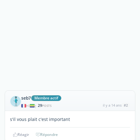
seb7
Membre actif
29
il y a 14 ans
#2
|
POSTS
s'il vous plait c'est important
Réagir
Répondre