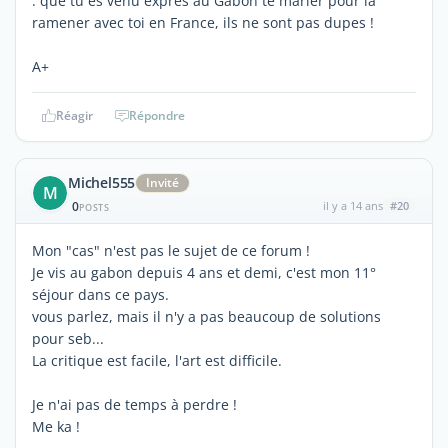
: que tu es venu exprès au Gabon te marier pour la
ramener avec toi en France, ils ne sont pas dupes !
A+
Réagir
Répondre
Michel555
Invité
M
0
il y a 14 ans
#20
POSTS
Mon "cas" n'est pas le sujet de ce forum !
Je vis au gabon depuis 4 ans et demi, c'est mon 11°
séjour dans ce pays.
vous parlez, mais il n'y a pas beaucoup de solutions
pour seb...
La critique est facile, l'art est difficile.
Je n'ai pas de temps à perdre !
Me ka !