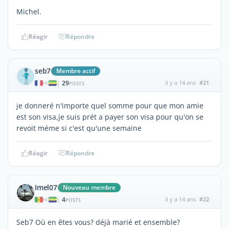
Michel.
Réagir
Répondre
seb7
Membre actif
29
il y a 14 ans
#21
|
POSTS
je donneré n'importe quel somme pour que mon amie
est son visa,je suis prét a payer son visa pour qu'on se
revoit méme si c'est qu'une semaine
Réagir
Répondre
Imel07
Nouveau membre
4
il y a 14 ans
#22
|
POSTS
Seb7 Où en êtes vous? déjà marié et ensemble?