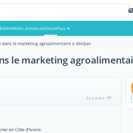
ilier
Petites annonces
Forum
Plus
Événements
 dans le marketing agroalimentaire à Abidjan
Membres
ns le marketing agroalimentai
Photos
#1
il y a 9 ans
rier en Côte d'Ivoire.