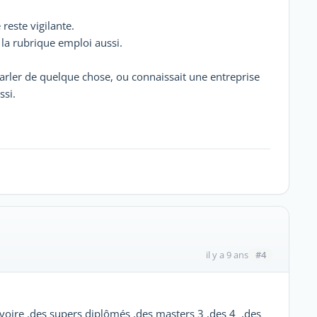
 reste vigilante.
la rubrique emploi aussi.
parler de quelque chose, ou connaissait une entreprise
ssi.
#4
il y a 9 ans
Ivoire ,des supers diplômés ,des masters 3 ,des 4 ,des