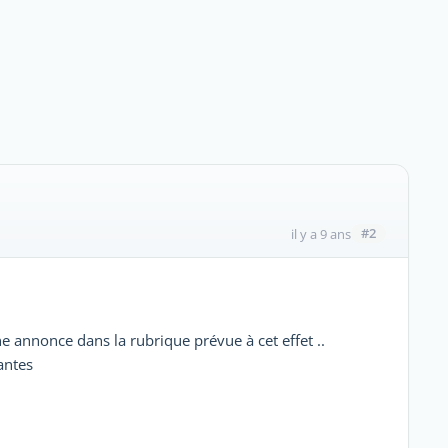
#2
il y a 9 ans
e annonce dans la rubrique prévue à cet effet ..
antes