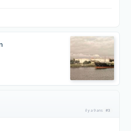
n
#3
il y a 9 ans