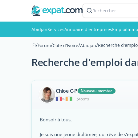
Rechercher
Abidjan
Services
Annuaire d'entreprises
Emploi
Immob
/
/
/
/
Recherche d'emploi
Forum
Côte d'Ivoire
Abidjan
Recherche d'emploi da
Chloe C-P
Nouveau membre
5
|
POSTS
Bonsoir à tous,
Je suis une jeune diplômée, qui rêve de s'expat