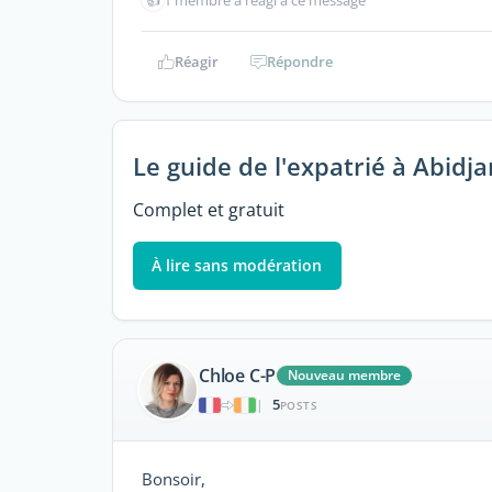
1 membre a réagi à ce message
Réagir
Répondre
Le guide de l'expatrié à Abidja
Complet et gratuit
À lire sans modération
Chloe C-P
Nouveau membre
5
|
POSTS
Bonsoir,