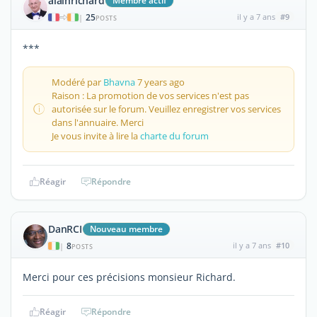
alainrichard
Membre actif
25
il y a 7 ans
#9
|
POSTS
***
Modéré par
Bhavna
7 years ago
Raison : La promotion de vos services n'est pas
autorisée sur le forum. Veuillez enregistrer vos services
dans l'annuaire. Merci
Je vous invite à lire la
charte du forum
Réagir
Répondre
DanRCI
Nouveau membre
8
il y a 7 ans
#10
|
POSTS
Merci pour ces précisions monsieur Richard.
Réagir
Répondre