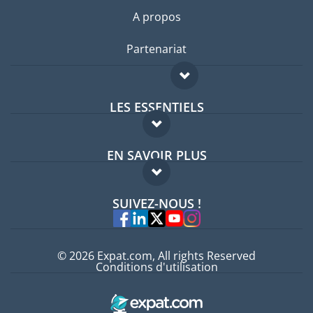
A propos
Partenariat
LES ESSENTIELS
Forum expatriés
EN SAVOIR PLUS
Guides pays
FAQ
Offres d'emploi
SUIVEZ-NOUS !
Experts
© 2026 Expat.com, All rights Reserved
Conditions d'utilisation