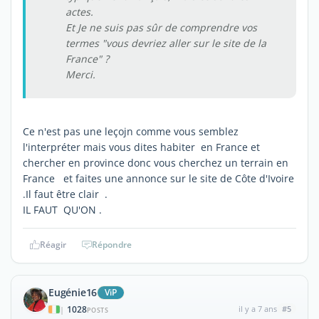
actes.
Et Je ne suis pas sûr de comprendre vos
termes "vous devriez aller sur le site de la
France" ?
Merci.
Ce n'est pas une leçojn comme vous semblez
l'interpréter mais vous dites habiter en France et
chercher en province donc vous cherchez un terrain en
France et faites une annonce sur le site de Côte d'Ivoire
.Il faut être clair .
IL FAUT QU'ON .
Réagir
Répondre
Eugénie16
ViP
1028
il y a 7 ans
#5
|
POSTS