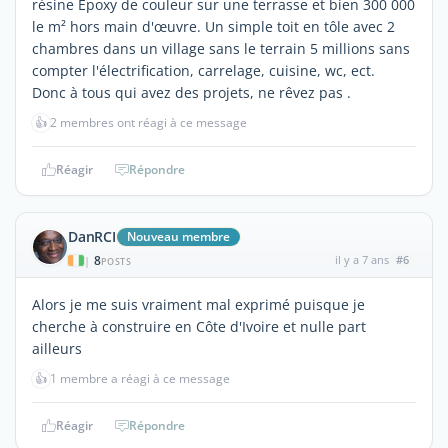
résine Epoxy de couleur sur une terrasse et bien 300 000
le m² hors main d'œuvre. Un simple toit en tôle avec 2
chambres dans un village sans le terrain 5 millions sans
compter l'électrification, carrelage, cuisine, wc, ect.
Donc à tous qui avez des projets, ne rêvez pas .
👍
2 membres ont réagi à ce message
Réagir
Répondre
DanRCI
Nouveau membre
8
il y a 7 ans
#6
|
POSTS
Alors je me suis vraiment mal exprimé puisque je
cherche à construire en Côte d'Ivoire et nulle part
ailleurs
👍
1 membre a réagi à ce message
Réagir
Répondre