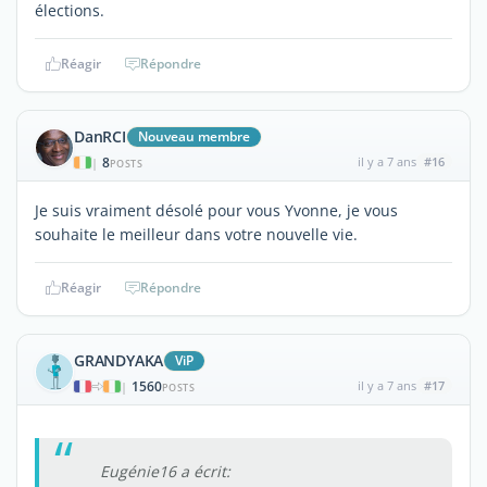
élections.
Réagir
Répondre
DanRCI
Nouveau membre
8
il y a 7 ans
#16
|
POSTS
Je suis vraiment désolé pour vous Yvonne, je vous
souhaite le meilleur dans votre nouvelle vie.
Réagir
Répondre
GRANDYAKA
ViP
1560
il y a 7 ans
#17
|
POSTS
Eugénie16 a écrit: