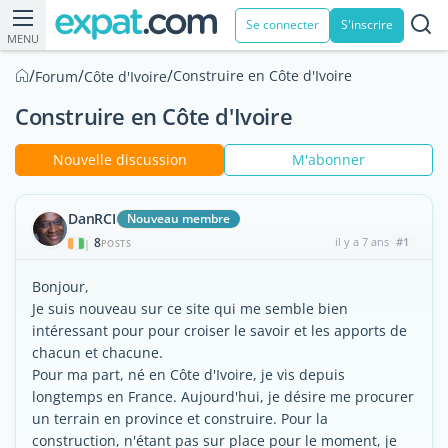
Se connecter
S'inscrire
MENU
/
/
/
Construire en Côte d'Ivoire
Forum
Côte d'Ivoire
Construire en Côte d'Ivoire
Nouvelle discussion
M'abonner
DanRCI
Nouveau membre
8
il y a 7 ans
#1
|
POSTS
Bonjour,
Je suis nouveau sur ce site qui me semble bien
intéressant pour pour croiser le savoir et les apports de
chacun et chacune.
Pour ma part, né en Côte d'Ivoire, je vis depuis
longtemps en France. Aujourd'hui, je désire me procurer
un terrain en province et construire. Pour la
construction, n'étant pas sur place pour le moment, je