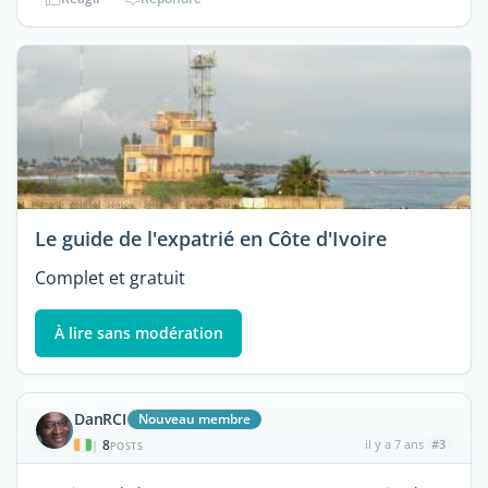
Le guide de l'expatrié en Côte d'Ivoire
Complet et gratuit
À lire sans modération
DanRCI
Nouveau membre
8
il y a 7 ans
#3
|
POSTS