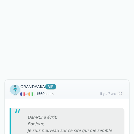
GRANDYAKA
ViP
1560
il y a 7 ans
#2
|
POSTS
DanRCI a écrit:
Bonjour,
Je suis nouveau sur ce site qui me semble