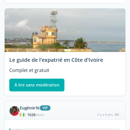
Le guide de l'expatrié en Côte d'Ivoire
Complet et gratuit
À lire sans modération
Eugénie16
ViP
1028
il y a 8 ans
#3
|
POSTS