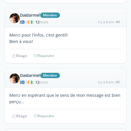
Daidarmel
Membre
12
il y a 8 ans
#4
|
POSTS
Merci pour l’infos, c’est gentil!
Bien à vous!
Réagir
Répondre
Daidarmel
Membre
12
il y a 8 ans
#5
|
POSTS
Merci en espérant que le sens de mon message est bien
perçu...
Réagir
Répondre