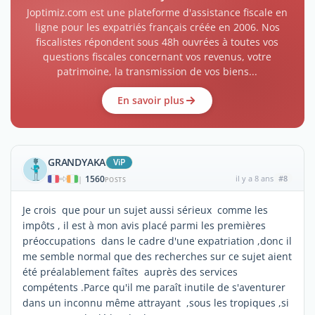
Joptimiz.com est une plateforme d'assistance fiscale en
ligne pour les expatriés français créée en 2006. Nos
fiscalistes répondent sous 48h ouvrées à toutes vos
questions fiscales concernant vos revenus, votre
patrimoine, la transmission de vos biens...
En savoir plus
GRANDYAKA
ViP
1560
il y a 8 ans
#8
|
POSTS
Je crois que pour un sujet aussi sérieux comme les
impôts , il est à mon avis placé parmi les premières
préoccupations dans le cadre d'une expatriation ,donc il
me semble normal que des recherches sur ce sujet aient
été préalablement faîtes auprès des services
compétents .Parce qu'il me paraît inutile de s'aventurer
dans un inconnu même attrayant ,sous les tropiques ,si