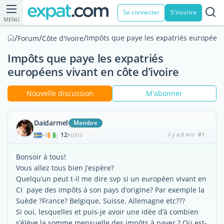
Se connecter
S'inscrire
MENU
/
/
/
Impôts que paye les expatriés européens 
Forum
Côte d'Ivoire
Impôts que paye les expatriés
européens vivant en côte d’ivoire
Nouvelle discussion
M'abonner
Daidarmel
Membre
12
il y a 8 ans
#1
|
POSTS
Bonsoir à tous!
Vous allez tous bien j’espère?
Quelqu’un peut t-il me dire svp si un européen vivant en
CI paye des impôts à son pays d’origine? Par exemple la
Suède ?France? Belgique, Suisse, Allemagne etc???
Si oui, lesquelles et puis-je avoir une idée d’à combien
s’élève la somme mensuelle des impôts à payer ? Où est-