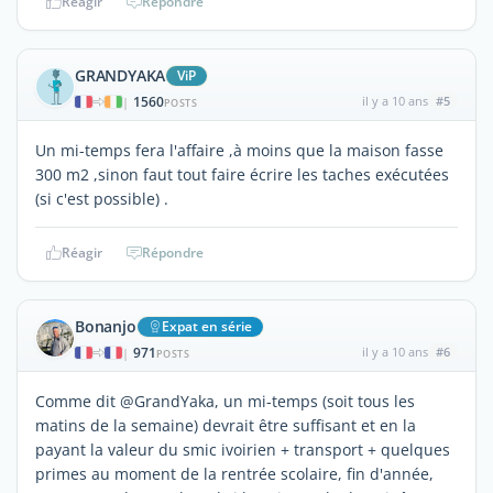
Réagir
Répondre
GRANDYAKA
ViP
1560
il y a 10 ans
#5
|
POSTS
Un mi-temps fera l'affaire ,à moins que la maison fasse
300 m2 ,sinon faut tout faire écrire les taches exécutées
(si c'est possible) .
Réagir
Répondre
Bonanjo
Expat en série
971
il y a 10 ans
#6
|
POSTS
Comme dit @GrandYaka, un mi-temps (soit tous les
matins de la semaine) devrait être suffisant et en la
payant la valeur du smic ivoirien + transport + quelques
primes au moment de la rentrée scolaire, fin d'année,