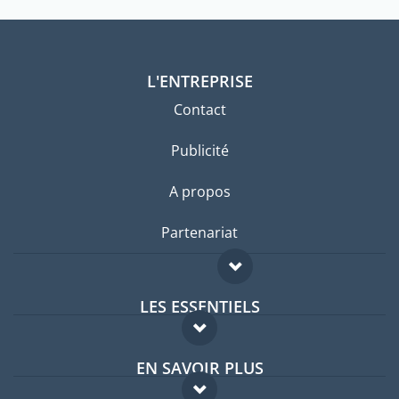
L'ENTREPRISE
Contact
Publicité
A propos
Partenariat
LES ESSENTIELS
Forum expatriés
EN SAVOIR PLUS
Guides pays
FAQ