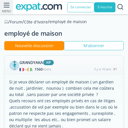
Se connecter
S'inscrire
MENU
/
/
/
employé de maison
Forum
Côte d'Ivoire
employé de maison
Nouvelle discussion
M'abonner
GRANDYAKA
ViP
1560
il y a 10 ans
#1
|
POSTS
Si je veux déclarer un employé de maison ( un gardien
de nuit , jardinier, nounou ) combien cela me coûtera
au total ,sans passer par une société privée ?
Quels recours ont ces employés privés en cas de litiges
,accusation de vol par exemple ou bien dans le cas où le
patron ne respecte pas ses engagements , surexploite ,
ou multiplie les abus etc.. ou bien promet un salaire
déclaré qui ne vient jamais .