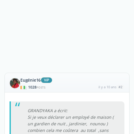
Eugénie16
ViP
1028
il y a 10 ans
#2
|
POSTS
GRANDYAKA a écrit:
Si je veux déclarer un employé de maison (
un gardien de nuit , jardinier, nounou )
combien cela me coûtera au total ,sans