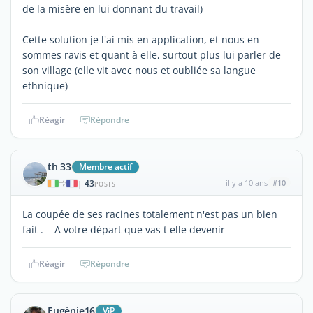
de la misère en lui donnant du travail)
Cette solution je l'ai mis en application, et nous en
sommes ravis et quant à elle, surtout plus lui parler de
son village (elle vit avec nous et oubliée sa langue
ethnique)
Réagir
Répondre
th 33
Membre actif
43
il y a 10 ans
#10
|
POSTS
La coupée de ses racines totalement n'est pas un bien
fait . A votre départ que vas t elle devenir
Réagir
Répondre
Eugénie16
ViP