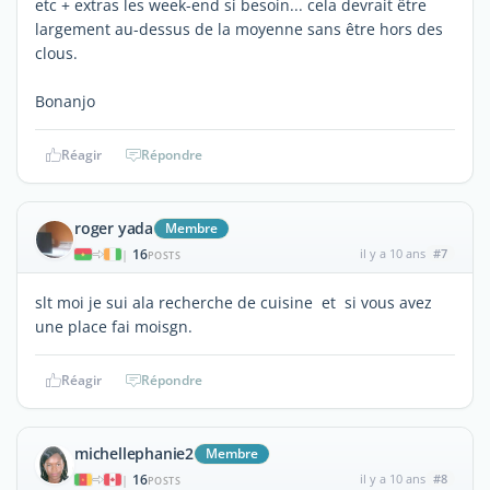
etc + extras les week-end si besoin... cela devrait être
largement au-dessus de la moyenne sans être hors des
clous.
Bonanjo
Réagir
Répondre
roger yada
Membre
16
il y a 10 ans
#7
|
POSTS
slt moi je sui ala recherche de cuisine et si vous avez
une place fai moisgn.
Réagir
Répondre
michellephanie2
Membre
16
il y a 10 ans
#8
|
POSTS