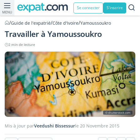
Se connecter
S'inscrire
MENU
/
/
/
Guide de l'expatrié
Côte d'Ivoire
Yamoussoukro
Travailler à Yamoussoukro
2 min de lecture
© shutterstock.com
Mis à jour par
Veedushi Bissessur
le 20 Novembre 2015