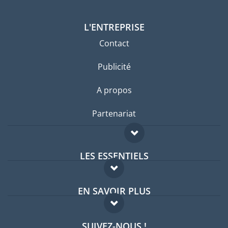
L'ENTREPRISE
Contact
Publicité
A propos
Partenariat
LES ESSENTIELS
Forum expatriés
EN SAVOIR PLUS
Guides pays
FAQ
Offres d'emploi
SUIVEZ-NOUS !