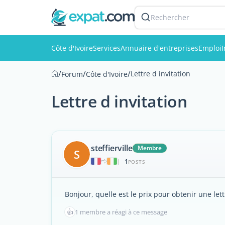
Rechercher
Côte d'Ivoire
Services
Annuaire d'entreprises
Emploi
/
/
/
Lettre d invitation
Forum
Côte d'Ivoire
Lettre d invitation
steffierville
Membre
S
1
|
POSTS
Bonjour, quelle est le prix pour obtenir une lettr
👍
1 membre a réagi à ce message