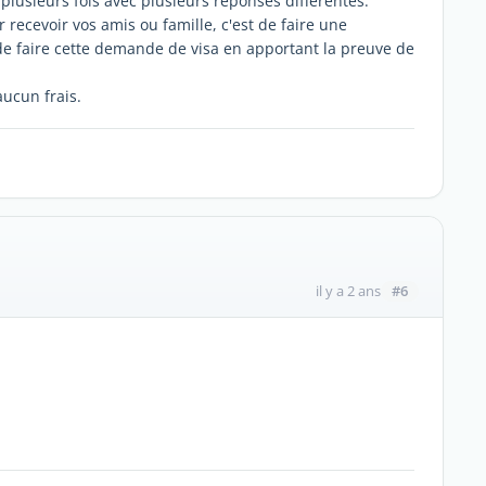
é plusieurs fois avec plusieurs réponses différentes.
ur recevoir vos amis ou famille, c'est de faire une
 de faire cette demande de visa en apportant la preuve de
aucun frais.
#6
il y a 2 ans