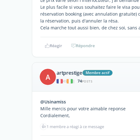
Le prix varie selon l'interlocuteur, j'ai demand
Le plus facile si vous souhaitez faire le visa po
réservation booking (avec annulation gratuite)
la réservation, puis d'annuler la résa.
Cela marche tout aussi bien, de chez soi, sans 
Réagir
Répondre
artprestige
Membre actif
A
74
|
POSTS
@Usinamiss
Mille mercis pour votre aimable reponse
Cordialement,
👍
1 membre a réagi à ce message