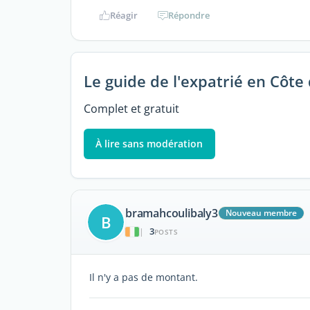
Réagir
Répondre
Le guide de l'expatrié en Côte 
Complet et gratuit
À lire sans modération
bramahcoulibaly3
Nouveau membre
B
3
|
POSTS
Il n'y a pas de montant.