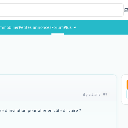
Immobilier
Petites annonces
Forum
Plus
Événements
Membres
Photos
#1
il y a 2 ans
e d invitation pour aller en côte d' ivoire ?