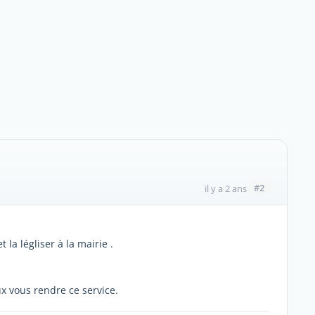
#2
il y a 2 ans
t la légliser à la mairie .
ux vous rendre ce service.