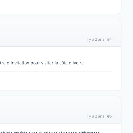
#4
il y a 2 ans
e d invitation pour visiter la côte d ivoire
#5
il y a 2 ans