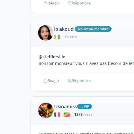
Réagir
Répondre
lolakoudi
Nouveau membre
1
|
POSTS
@steffierville
Bonsoir monsieur vous n'avez pas besoin de lettr
Réagir
Répondre
Usinamiss
ViP
1373
|
POSTS