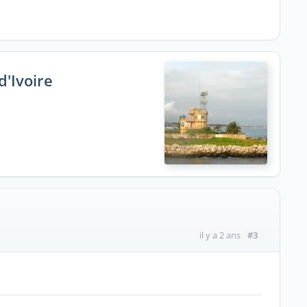
d'Ivoire
#3
il y a 2 ans