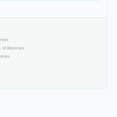
onses
- 18 Réponses
onses