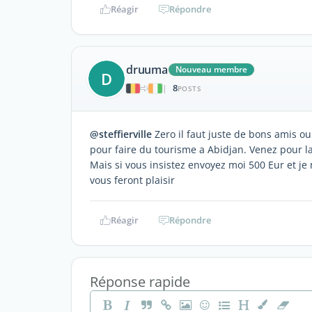
Réagir
Répondre
druuma
Nouveau membre
D
8
|
POSTS
@steffierville
Zero il faut juste de bons amis ou
pour faire du tourisme a Abidjan. Venez pour la
Mais si vous insistez envoyez moi 500 Eur et je m
vous feront plaisir
Réagir
Répondre
Réponse rapide