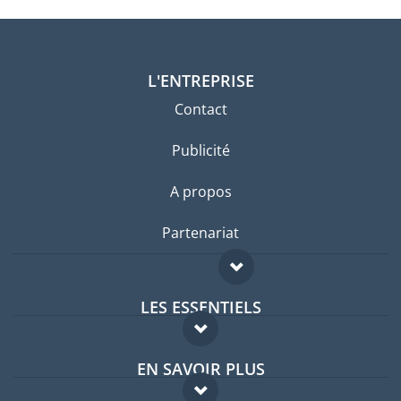
L'ENTREPRISE
Contact
Publicité
A propos
Partenariat
LES ESSENTIELS
Forum expatriés
EN SAVOIR PLUS
Guides pays
FAQ