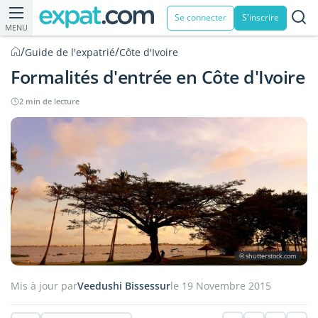
Se connecter
S'inscrire
MENU
/
/
Guide de l'expatrié
Côte d'Ivoire
Formalités d'entrée en Côte d'Ivoire
2 min de lecture
© shutterstock.com
Mis à jour par
Veedushi Bissessur
le 19 Novembre 2015