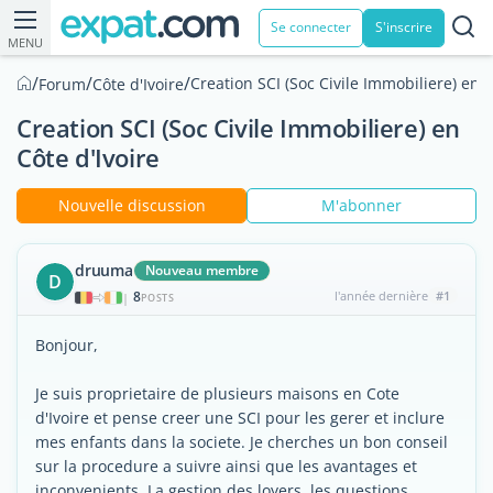
Se connecter
S'inscrire
MENU
/
/
/
Creation SCI (Soc Civile Immobiliere) en C
Forum
Côte d'Ivoire
Creation SCI (Soc Civile Immobiliere) en
Côte d'Ivoire
Nouvelle discussion
M'abonner
druuma
Nouveau membre
D
8
l'année dernière
#1
|
POSTS
Bonjour,
Je suis proprietaire de plusieurs maisons en Cote
d'Ivoire et pense creer une SCI pour les gerer et inclure
mes enfants dans la societe. Je cherches un bon conseil
sur la procedure a suivre ainsi que les avantages et
inconvenients. La gestion des loyers, les questions