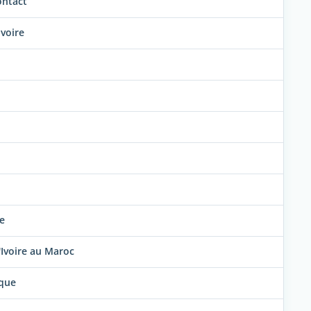
ontact
Ivoire
re
'Ivoire au Maroc
ique