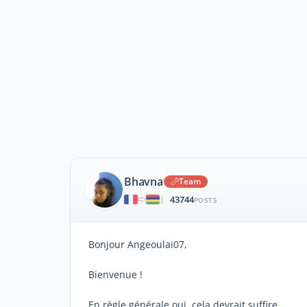
Bhavna
Team
43744
|
POSTS
Bonjour Angeoulai07,
Bienvenue !
En règle générale oui, cela devrait suffire.