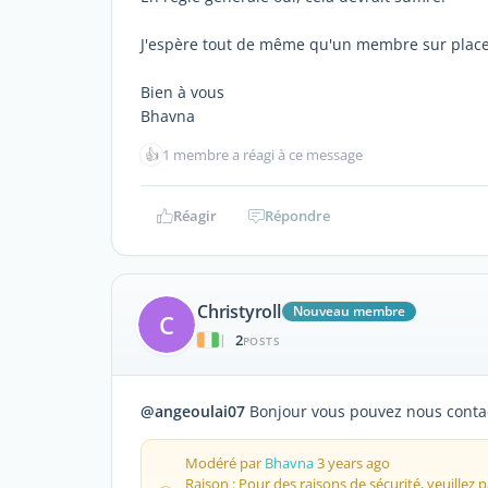
J'espère tout de même qu'un membre sur place
Bien à vous
Bhavna
👍
1 membre a réagi à ce message
Réagir
Répondre
Christyroll
Nouveau membre
C
2
|
POSTS
@angeoulai07
Bonjour vous pouvez nous conta
Modéré par
Bhavna
3 years ago
Raison : Pour des raisons de sécurité, veuillez