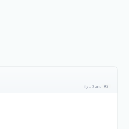
#2
il y a 3 ans