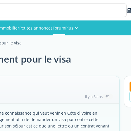
Immobilier
Petites annonces
Forum
Plus
Événements
our le visa
Membres
ent pour le visa
Photos
#1
il y a 3 ans
ne connaissance qui veut venir en Côte d’Ivoire en
rgement afin de demander un visa par contre cette
 son séjour est ce que une lettre ou un contrat venant