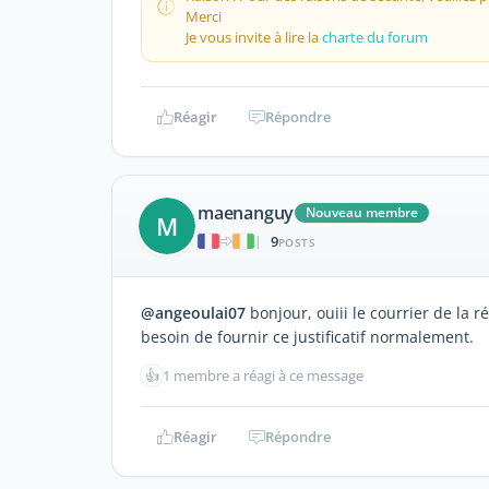
Merci
Je vous invite à lire la
charte du forum
Réagir
Répondre
maenanguy
Nouveau membre
M
9
|
POSTS
@angeoulai07
bonjour, ouiii le courrier de la ré
besoin de fournir ce justificatif normalement.
👍
1 membre a réagi à ce message
Réagir
Répondre