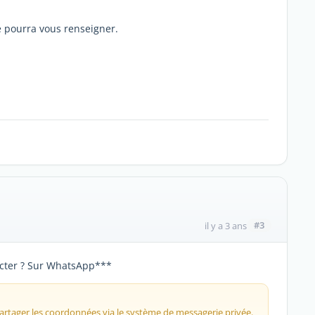
 pourra vous renseigner.
#3
il y a 3 ans
cter ? Sur WhatsApp***
 partager les coordonnées via le système de messagerie privée.