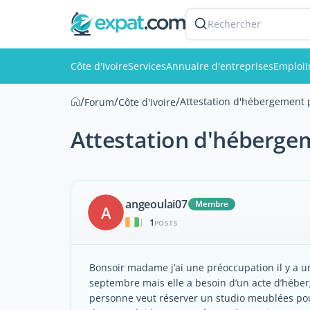
Rechercher
Côte d'Ivoire
Services
Annuaire d'entreprises
Emploi
/
/
/
Attestation d'hébergement p
Forum
Côte d'Ivoire
Attestation d'hébergem
angeoulai07
Membre
A
1
|
POSTS
Bonsoir madame j’ai une préoccupation il y a u
septembre mais elle a besoin d’un acte d’hébe
personne veut réserver un studio meublées pour