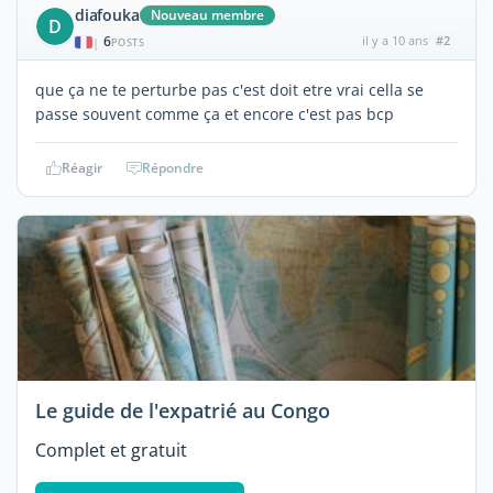
diafouka
Nouveau membre
D
6
il y a 10 ans
#2
|
POSTS
que ça ne te perturbe pas c'est doit etre vrai cella se
passe souvent comme ça et encore c'est pas bcp
Réagir
Répondre
Le guide de l'expatrié au Congo
Complet et gratuit