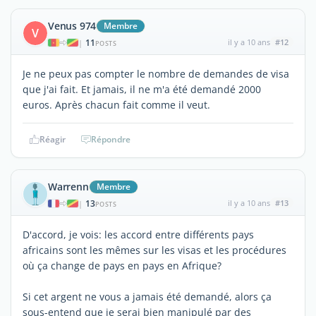
Venus 974
Membre
V
11
il y a 10 ans
#12
|
POSTS
Je ne peux pas compter le nombre de demandes de visa
que j'ai fait. Et jamais, il ne m'a été demandé 2000
euros. Après chacun fait comme il veut.
Réagir
Répondre
Warrenn
Membre
13
il y a 10 ans
#13
|
POSTS
D'accord, je vois: les accord entre différents pays
africains sont les mêmes sur les visas et les procédures
où ça change de pays en pays en Afrique?
Si cet argent ne vous a jamais été demandé, alors ça
sous-entend que je serai bien manipulé par des