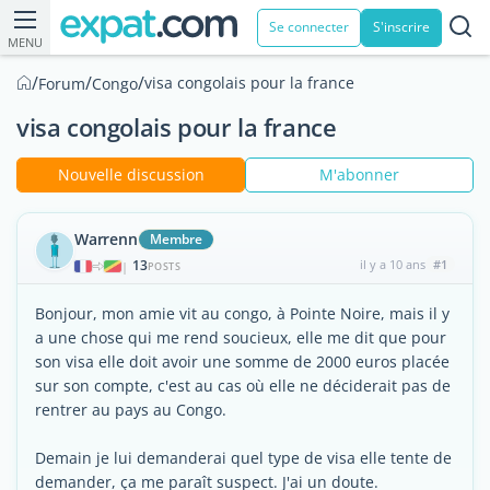
Se connecter
S'inscrire
MENU
/
/
/
visa congolais pour la france
Forum
Congo
visa congolais pour la france
Nouvelle discussion
M'abonner
Warrenn
Membre
13
il y a 10 ans
#1
|
POSTS
Bonjour, mon amie vit au congo, à Pointe Noire, mais il y
a une chose qui me rend soucieux, elle me dit que pour
son visa elle doit avoir une somme de 2000 euros placée
sur son compte, c'est au cas où elle ne déciderait pas de
rentrer au pays au Congo.
Demain je lui demanderai quel type de visa elle tente de
demander, ça me paraît suspect. J'ai un doute.