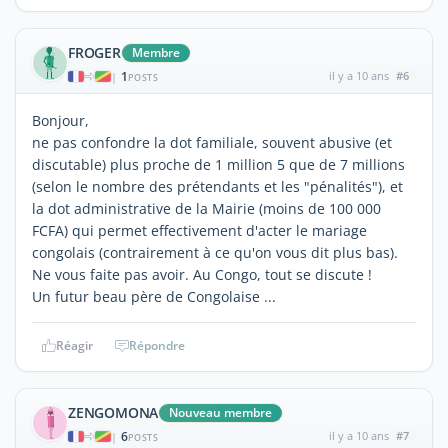
FROGER
Membre
1
il y a 10 ans
#6
|
POSTS
Bonjour,
ne pas confondre la dot familiale, souvent abusive (et
discutable) plus proche de 1 million 5 que de 7 millions
(selon le nombre des prétendants et les "pénalités"), et
la dot administrative de la Mairie (moins de 100 000
FCFA) qui permet effectivement d'acter le mariage
congolais (contrairement à ce qu'on vous dit plus bas).
Ne vous faite pas avoir. Au Congo, tout se discute !
Un futur beau père de Congolaise ...
Réagir
Répondre
ZENGOMONA
Nouveau membre
6
il y a 10 ans
#7
|
POSTS