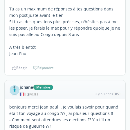
Tu as un maximum de réponses à tes questions dans
mon post juste avant le tien
Si tu as des questions plus précises, n'hésites pas à me
les poser. Je ferais le max pour y répondre quoique je ne
suis pas allé au Congo depuis 3 ans
A très bientôt
Jean-Paul
Réagir
Répondre
johane
Membre
2
il y a 17 ans
#5
|
POSTS
bonjours merci jean paul . Je voulais savoir pour quand
était ton voyage au congo ??? j'ai plusieur questions !!
- Comment sont attendues les elections ?? Y a t'il un
risque de gueurre ???