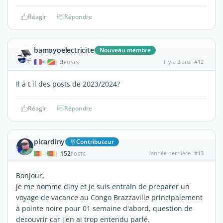
Réagir
Répondre
bamoyoelectricite
Nouveau membre
3
il y a 2 ans
#12
|
POSTS
Il a t il des posts de 2023/2024?
Réagir
Répondre
picardiny
Contributeur
152
l'année dernière
#13
|
POSTS
Bonjour,
je me nomme diny et je suis entrain de preparer un
voyage de vacance au Congo Brazzaville principalement
à pointe noire pour 01 semaine d'abord, question de
decouvrir car j'en ai trop entendu parlé.