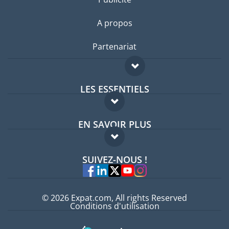
A propos
Partenariat
LES ESSENTIELS
Forum expatriés
EN SAVOIR PLUS
Guides pays
FAQ
Offres d'emploi
SUIVEZ-NOUS !
Experts
© 2026 Expat.com, All rights Reserved
Conditions d'utilisation