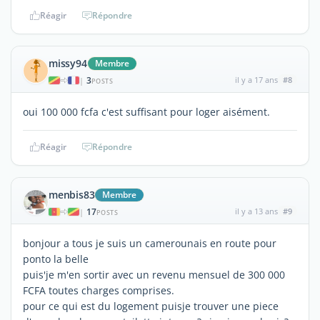
Réagir
Répondre
missy94
Membre
3
il y a 17 ans
#8
|
POSTS
oui 100 000 fcfa c'est suffisant pour loger aisément.
Réagir
Répondre
menbis83
Membre
17
il y a 13 ans
#9
|
POSTS
bonjour a tous je suis un camerounais en route pour
ponto la belle
puis'je m'en sortir avec un revenu mensuel de 300 000
FCFA toutes charges comprises.
pour ce qui est du logement puisje trouver une piece