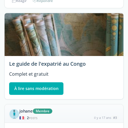
Réagir
Répondre
Le guide de l'expatrié au Congo
Complet et gratuit
À lire sans modération
johane
Membre
2
il y a 17 ans
#3
|
POSTS