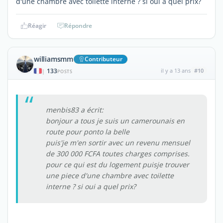
d'une chambre avec toilette interne ? si oui a quel prix?
Réagir
Répondre
williamsmm
Contributeur
133
il y a 13 ans
#10
|
POSTS
menbis83 a écrit:
bonjour a tous je suis un camerounais en
route pour ponto la belle
puis'je m'en sortir avec un revenu mensuel
de 300 000 FCFA toutes charges comprises.
pour ce qui est du logement puisje trouver
une piece d'une chambre avec toilette
interne ? si oui a quel prix?