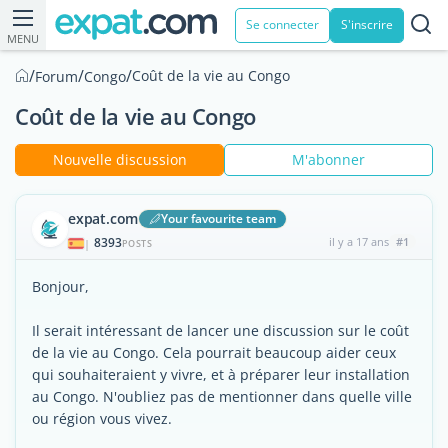
Se connecter
S'inscrire
MENU
/
/
/
Coût de la vie au Congo
Forum
Congo
Coût de la vie au Congo
Nouvelle discussion
M'abonner
expat.com
Your favourite team
8393
il y a 17 ans
#1
|
POSTS
Bonjour,
Il serait intéressant de lancer une discussion sur le coût
de la vie au Congo. Cela pourrait beaucoup aider ceux
qui souhaiteraient y vivre, et à préparer leur installation
au Congo. N'oubliez pas de mentionner dans quelle ville
ou région vous vivez.