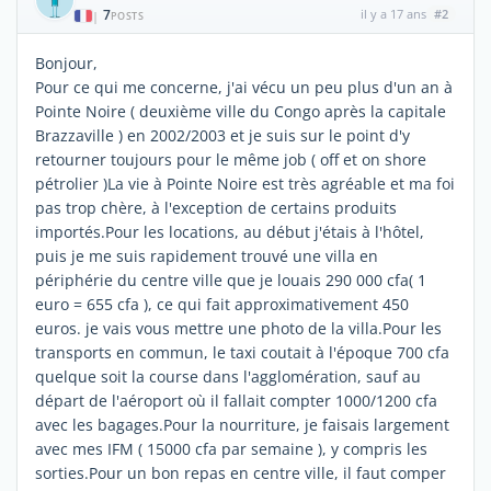
7
il y a 17 ans
#2
|
POSTS
Bonjour,
Pour ce qui me concerne, j'ai vécu un peu plus d'un an à
Pointe Noire ( deuxième ville du Congo après la capitale
Brazzaville ) en 2002/2003 et je suis sur le point d'y
retourner toujours pour le même job ( off et on shore
pétrolier )La vie à Pointe Noire est très agréable et ma foi
pas trop chère, à l'exception de certains produits
importés.Pour les locations, au début j'étais à l'hôtel,
puis je me suis rapidement trouvé une villa en
périphérie du centre ville que je louais 290 000 cfa( 1
euro = 655 cfa ), ce qui fait approximativement 450
euros. je vais vous mettre une photo de la villa.Pour les
transports en commun, le taxi coutait à l'époque 700 cfa
quelque soit la course dans l'agglomération, sauf au
départ de l'aéroport où il fallait compter 1000/1200 cfa
avec les bagages.Pour la nourriture, je faisais largement
avec mes IFM ( 15000 cfa par semaine ), y compris les
sorties.Pour un bon repas en centre ville, il faut comper