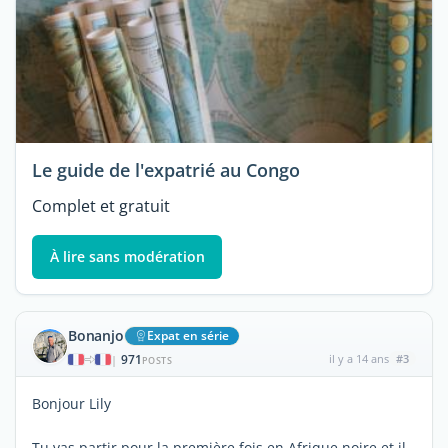
Le guide de l'expatrié au Congo
Complet et gratuit
À lire sans modération
Bonanjo
Expat en série
971
il y a 14 ans
#3
|
POSTS
Bonjour Lily
Tu vas partir pour la première fois en Afrique noire et il