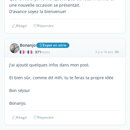
une nouvelle occasion se présentait.
D'avance soyez la bienvenue!
Réagir
Répondre
Bonanjo
Expat en série
971
il y a 14 ans
#6
|
POSTS
J'ai ajouté quelques infos dans mon post.
Et bien sûr, comme dit mlh, tu te feras ta propre idée
Bon séjour
Bonanjo.
Réagir
Répondre