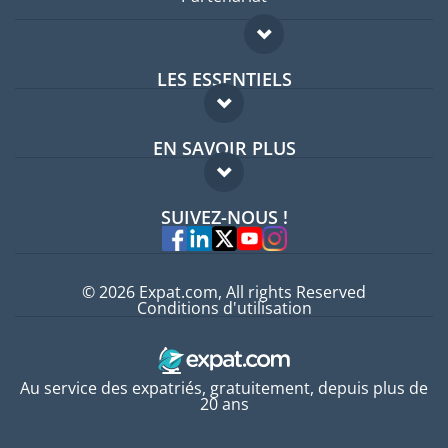
LES ESSENTIELS
Forum expatriés
EN SAVOIR PLUS
Guides pays
FAQ
Offres d'emploi
SUIVEZ-NOUS !
Experts
© 2026 Expat.com, All rights Reserved
Conditions d'utilisation
Au service des expatriés, gratuitement, depuis plus de
20 ans