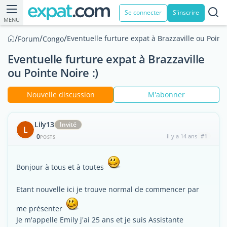
Se connecter
S'inscrire
MENU
/
/
/
Eventuelle furture expat à Brazzaville ou Pointe
Forum
Congo
Eventuelle furture expat à Brazzaville
ou Pointe Noire :)
Nouvelle discussion
M'abonner
Lily13
Invité
L
0
il y a 14 ans
#1
POSTS
Bonjour à tous et à toutes
Etant nouvelle ici je trouve normal de commencer par
me présenter
Je m'appelle Emily j'ai 25 ans et je suis Assistante