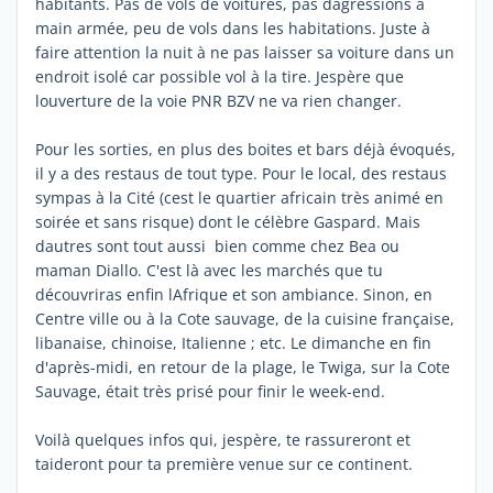
habitants. Pas de vols de voitures, pas dagressions à
main armée, peu de vols dans les habitations. Juste à
faire attention la nuit à ne pas laisser sa voiture dans un
endroit isolé car possible vol à la tire. Jespère que
louverture de la voie PNR BZV ne va rien changer.
Pour les sorties, en plus des boites et bars déjà évoqués,
il y a des restaus de tout type. Pour le local, des restaus
sympas à la Cité (cest le quartier africain très animé en
soirée et sans risque) dont le célèbre Gaspard. Mais
dautres sont tout aussi bien comme chez Bea ou
maman Diallo. C'est là avec les marchés que tu
découvriras enfin lAfrique et son ambiance. Sinon, en
Centre ville ou à la Cote sauvage, de la cuisine française,
libanaise, chinoise, Italienne ; etc. Le dimanche en fin
d'après-midi, en retour de la plage, le Twiga, sur la Cote
Sauvage, était très prisé pour finir le week-end.
Voilà quelques infos qui, jespère, te rassureront et
taideront pour ta première venue sur ce continent.