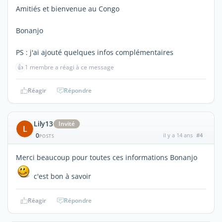
Amitiés et bienvenue au Congo
Bonanjo
PS : j'ai ajouté quelques infos complémentaires
👍
1 membre a réagi à ce message
Réagir
Répondre
Lily13
Invité
L
0
il y a 14 ans
#4
POSTS
Merci beaucoup pour toutes ces informations Bonanjo
c'est bon à savoir
Réagir
Répondre