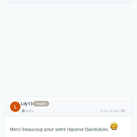
Lily13
Invité
L
0
il y a 14 ans
#2
POSTS
Merci beaucoup pour votre réponse Davidubois