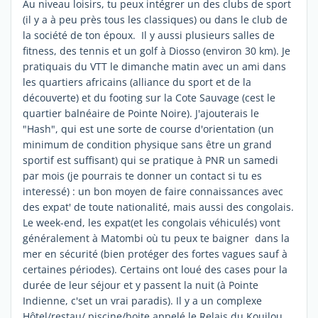
Au niveau loisirs, tu peux intégrer un des clubs de sport
(il y a à peu près tous les classiques) ou dans le club de
la société de ton époux. Il y aussi plusieurs salles de
fitness, des tennis et un golf à Diosso (environ 30 km). Je
pratiquais du VTT le dimanche matin avec un ami dans
les quartiers africains (alliance du sport et de la
découverte) et du footing sur la Cote Sauvage (cest le
quartier balnéaire de Pointe Noire). J'ajouterais le
"Hash", qui est une sorte de course d'orientation (un
minimum de condition physique sans être un grand
sportif est suffisant) qui se pratique à PNR un samedi
par mois (je pourrais te donner un contact si tu es
interessé) : un bon moyen de faire connaissances avec
des expat' de toute nationalité, mais aussi des congolais.
Le week-end, les expat(et les congolais véhiculés) vont
généralement à Matombi où tu peux te baigner dans la
mer en sécurité (bien protéger des fortes vagues sauf à
certaines périodes). Certains ont loué des cases pour la
durée de leur séjour et y passent la nuit (à Pointe
Indienne, c'set un vrai paradis). Il y a un complexe
Hôtel/restau/ piscine/boite appelé le Relais du Kouilou