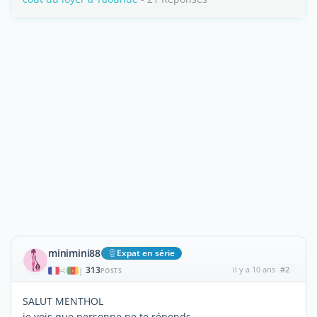
minimini88
Expat en série
313
il y a 10 ans
#2
|
POSTS
SALUT MENTHOL
je vois que personne ne te réponds