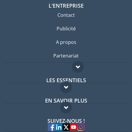
L'ENTREPRISE
Contact
Publicité
A propos
Partenariat
LES ESSENTIELS
Forum expatriés
EN SAVOIR PLUS
Guides pays
FAQ
Offres d'emploi
SUIVEZ-NOUS !
Experts