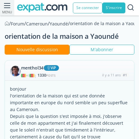
Se connecter
S'inscrire
MENU
/
/
/
/
orientation de la maison a Yaou
Forum
Cameroun
Yaoundé
orientation de la maison a Yaoundé
Nouvelle discussion
M'abonner
menthol34
ViP
1330
il y a 11 ans
#1
|
POSTS
bonjour
l'orientation de la maison qui est une donnée
importante en europe du nord semble un peu superflue
au Cameroun.
Depuis que la question s'est imposée à moi, j'observe
celle de mon appartement et j'ai finalement découvert
que le soleil n'entrait que timidement à l'intérieur,
certainement à cause du fait qu'il se trouve