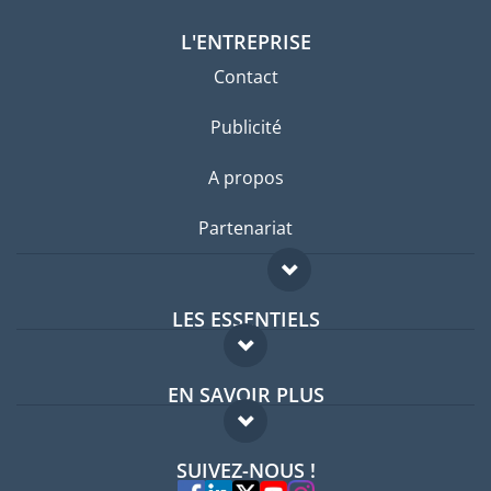
L'ENTREPRISE
Contact
Publicité
A propos
Partenariat
LES ESSENTIELS
Forum expatriés
EN SAVOIR PLUS
Guides pays
FAQ
Offres d'emploi
SUIVEZ-NOUS !
Experts