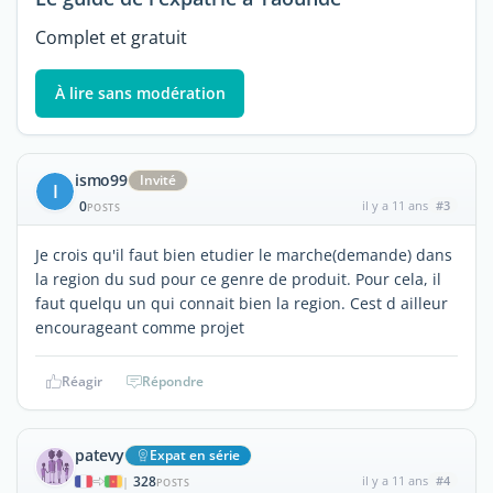
Complet et gratuit
À lire sans modération
ismo99
Invité
I
0
il y a 11 ans
#3
POSTS
Je crois qu'il faut bien etudier le marche(demande) dans
la region du sud pour ce genre de produit. Pour cela, il
faut quelqu un qui connait bien la region. Cest d ailleur
encourageant comme projet
Réagir
Répondre
patevy
Expat en série
328
il y a 11 ans
#4
|
POSTS