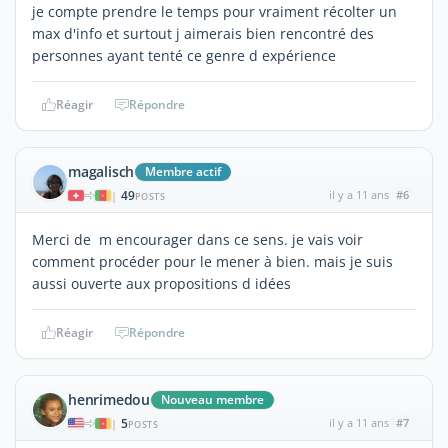
je compte prendre le temps pour vraiment récolter un
max d'info et surtout j aimerais bien rencontré des
personnes ayant tenté ce genre d expérience
Réagir
Répondre
magalisch
Membre actif
49
il y a 11 ans
#6
|
POSTS
Merci de m encourager dans ce sens. je vais voir
comment procéder pour le mener à bien. mais je suis
aussi ouverte aux propositions d idées
Réagir
Répondre
henrimedou
Nouveau membre
5
il y a 11 ans
#7
|
POSTS