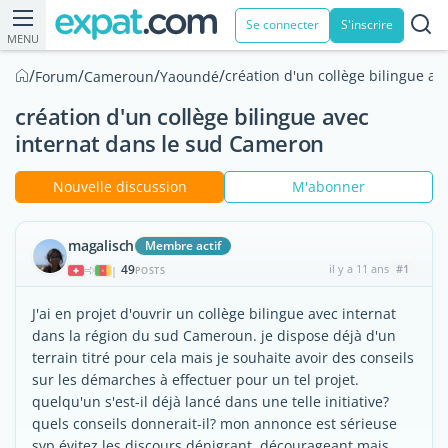
Se connecter
S'inscrire
MENU
/
/
/
/
création d'un collège bilingue a
Forum
Cameroun
Yaoundé
création d'un collège bilingue avec
internat dans le sud Cameron
Nouvelle discussion
M'abonner
magalisch
Membre actif
49
il y a 11 ans
#1
|
POSTS
J'ai en projet d'ouvrir un collège bilingue avec internat
dans la région du sud Cameroun. je dispose déjà d'un
terrain titré pour cela mais je souhaite avoir des conseils
sur les démarches à effectuer pour un tel projet.
quelqu'un s'est-il déjà lancé dans une telle initiative?
quels conseils donnerait-il? mon annonce est sérieuse
svp évitez les discours dénigrant, décourageant mais