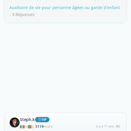
Auxiliaire de vie pour personne âgées ou garde d'enfant
- 3 Réponses
Steph.k
ViP
5119
il y a 11 ans
#2
|
POSTS