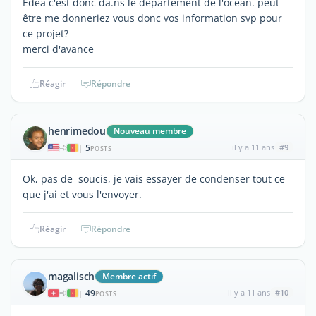
Edea c'est donc da.ns le département de l'océan. peut
être me donneriez vous donc vos information svp pour
ce projet?
merci d'avance
Réagir
Répondre
henrimedou
Nouveau membre
5
il y a 11 ans
#9
|
POSTS
Ok, pas de soucis, je vais essayer de condenser tout ce
que j'ai et vous l'envoyer.
Réagir
Répondre
magalisch
Membre actif
49
il y a 11 ans
#10
|
POSTS