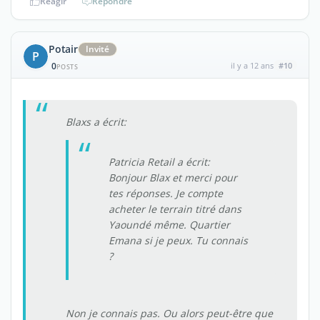
Réagir
Répondre
Potair
Invité
P
0
il y a 12 ans
#10
POSTS
Blaxs a écrit:
Patricia Retail a écrit:
Bonjour Blax et merci pour
tes réponses. Je compte
acheter le terrain titré dans
Yaoundé même. Quartier
Emana si je peux. Tu connais
?
Non je connais pas. Ou alors peut-être que