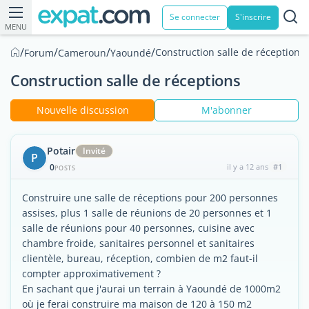
Se connecter
S'inscrire
MENU
/
/
/
/
Construction salle de réceptions
Forum
Cameroun
Yaoundé
Construction salle de réceptions
Nouvelle discussion
M'abonner
Potair
Invité
P
0
il y a 12 ans
#1
POSTS
Construire une salle de réceptions pour 200 personnes
assises, plus 1 salle de réunions de 20 personnes et 1
salle de réunions pour 40 personnes, cuisine avec
chambre froide, sanitaires personnel et sanitaires
clientèle, bureau, réception, combien de m2 faut-il
compter approximativement ?
En sachant que j'aurai un terrain à Yaoundé de 1000m2
où je ferai construire ma maison de 120 à 150 m2