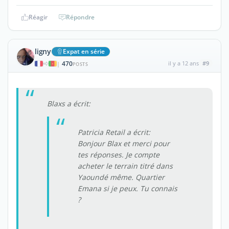
Réagir
Répondre
ligny
Expat en série
470
il y a 12 ans
#9
|
POSTS
Blaxs a écrit:
Patricia Retail a écrit:
Bonjour Blax et merci pour
tes réponses. Je compte
acheter le terrain titré dans
Yaoundé même. Quartier
Emana si je peux. Tu connais
?