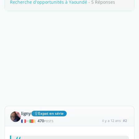
Recherche d'opportunités à Yaoundé
- 5 Réponses
ligny
Expat en série
470
il y a 12 ans
#2
|
POSTS