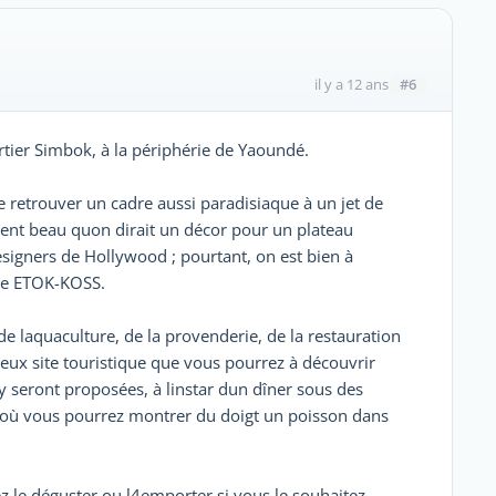
#6
il y a 12 ans
tier Simbok, à la périphérie de Yaoundé.
de retrouver un cadre aussi paradisiaque à un jet de
ment beau quon dirait un décor pour un plateau
signers de Hollywood ; pourtant, on est bien à
rme ETOK-KOSS.
de laquaculture, de la provenderie, de la restauration
leux site touristique que vous pourrez à découvrir
 seront proposées, à linstar dun dîner sous des
s où vous pourrez montrer du doigt un poisson dans
ez le déguster ou l4emporter si vous le souhaitez.