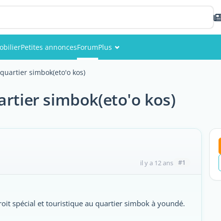
bilier
Petites annonces
Forum
Plus
Événements
quartier simbok(eto'o kos)
Membres
artier simbok(eto'o kos)
Photos
#1
il y a 12 ans
roit spécial et touristique au quartier simbok à youndé.