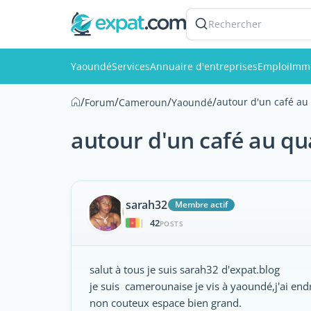
Rechercher
Yaoundé
Services
Annuaire d'entreprises
Emploi
Immo
/
/
/
/
autour d'un café au 
Forum
Cameroun
Yaoundé
autour d'un café au qu
sarah32
Membre actif
42
|
POSTS
salut à tous je suis sarah32 d'expat.blog
je suis camerounaise je vis à yaoundé,j'ai end
non couteux espace bien grand.