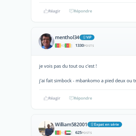
Réagir
Répondre
menthol34
ViP
1330
|
POSTS
je vois pas du tout ou c'est !
j'ai fait simbock - mbankomo a pied deux ou troi
Réagir
Répondre
William582001
Expat en série
625
|
POSTS