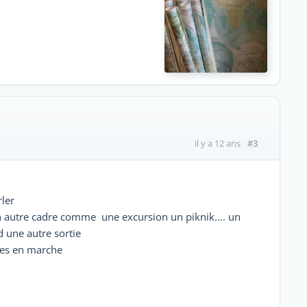
#3
il y a 12 ans
rler
n autre cadre comme une excursion un piknik.... un
d une autre sortie
ses en marche