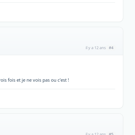
#4
il y a 12 ans
s fois et je ne vois pas ou c'est !
#5
il y a 12 ans