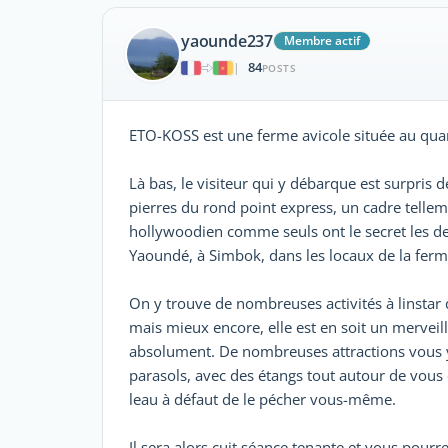
yaounde237
Membre actif
84
|
POSTS
ETO-KOSS est une ferme avicole située au quar
Là bas, le visiteur qui y débarque est surpris 
pierres du rond point express, un cadre telle
hollywoodien comme seuls ont le secret les de
Yaoundé, à Simbok, dans les locaux de la fe
On y trouve de nombreuses activités à linstar 
mais mieux encore, elle est en soit un merveil
absolument. De nombreuses attractions vous y
parasols, avec des étangs tout autour de vou
leau à défaut de le pécher vous-même.
Il sera alors cuit séance tenante et vous pourr