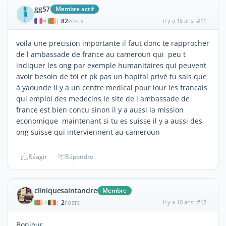
gg57
Membre actif
82
il y a 15 ans
#11
|
POSTS
voila une precision importante il faut donc te rapprocher
de l ambassade de france au cameroun qui peu t
indiquer les ong par exemple humanitaires qui peuvent
avoir besoin de toi et pk pas un hopital privé tu sais que
à yaounde il y a un centre medical pour lour les francais
qui emploi des medecins le site de l ambassade de
france est bien concu sinon il y a aussi la mission
economique maintenant si tu es suisse il y a aussi des
ong suisse qui interviennent au cameroun
Réagir
Répondre
cliniquesaintandre
Membre
2
il y a 10 ans
#12
|
POSTS
Bonjour