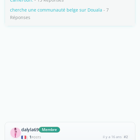
cherche une communauté belge sur Douala
- 7
Réponses
dalyla69
Membre
1
il y a 16 ans
#2
|
POSTS