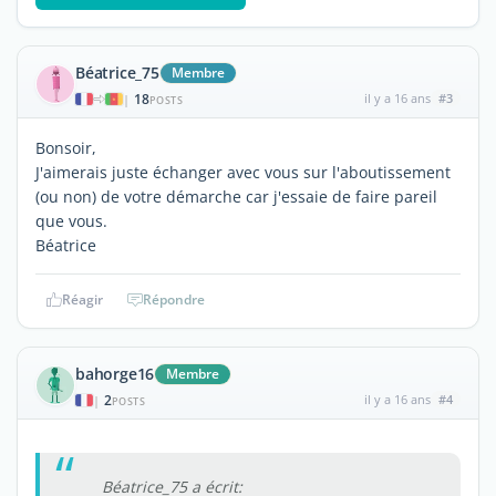
Béatrice_75
Membre
18
il y a 16 ans
#3
|
POSTS
Bonsoir,
J'aimerais juste échanger avec vous sur l'aboutissement
(ou non) de votre démarche car j'essaie de faire pareil
que vous.
Béatrice
Réagir
Répondre
bahorge16
Membre
2
il y a 16 ans
#4
|
POSTS
Béatrice_75 a écrit: