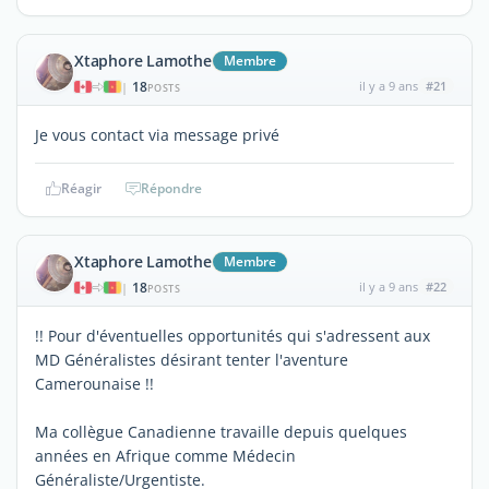
Xtaphore Lamothe
Membre
18
il y a 9 ans
#21
|
POSTS
Je vous contact via message privé
Réagir
Répondre
Xtaphore Lamothe
Membre
18
il y a 9 ans
#22
|
POSTS
!! Pour d'éventuelles opportunités qui s'adressent aux
MD Généralistes désirant tenter l'aventure
Camerounaise !!
Ma collègue Canadienne travaille depuis quelques
années en Afrique comme Médecin
Généraliste/Urgentiste.