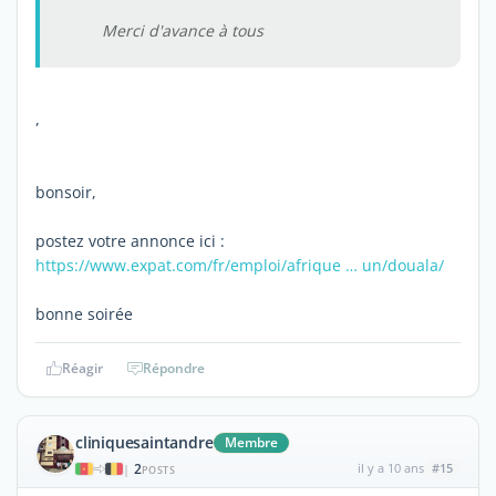
Merci d'avance à tous
,
bonsoir,
postez votre annonce ici :
https://www.expat.com/fr/emploi/afrique … un/douala/
bonne soirée
Réagir
Répondre
cliniquesaintandre
Membre
2
il y a 10 ans
#15
|
POSTS