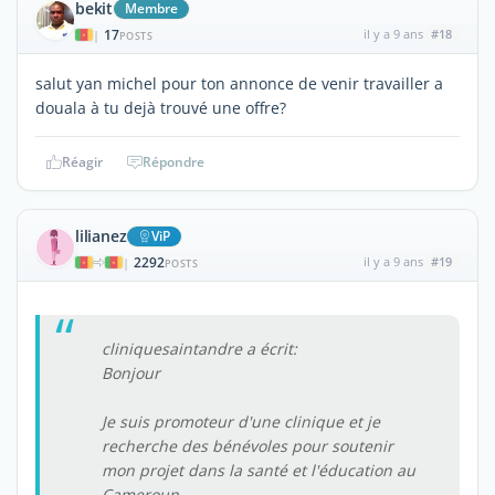
bekit
Membre
17
il y a 9 ans
#18
|
POSTS
salut yan michel pour ton annonce de venir travailler a
douala à tu dejà trouvé une offre?
Réagir
Répondre
lilianez
ViP
2292
il y a 9 ans
#19
|
POSTS
cliniquesaintandre a écrit:
Bonjour
Je suis promoteur d'une clinique et je
recherche des bénévoles pour soutenir
mon projet dans la santé et l'éducation au
Cameroun.