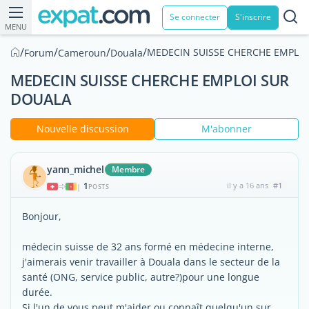
Se connecter
S'inscrire
MENU
/
/
/
/
MEDECIN SUISSE CHERCHE EMPLO
Forum
Cameroun
Douala
MEDECIN SUISSE CHERCHE EMPLOI SUR
DOUALA
Nouvelle discussion
M'abonner
yann_michel
Membre
1
il y a 16 ans
#1
|
POSTS
Bonjour,
médecin suisse de 32 ans formé en médecine interne,
j'aimerais venir travailler à Douala dans le secteur de la
santé (ONG, service public, autre?)pour une longue
durée.
Si l'un de vous peut m'aider ou connaît quelqu'un sur