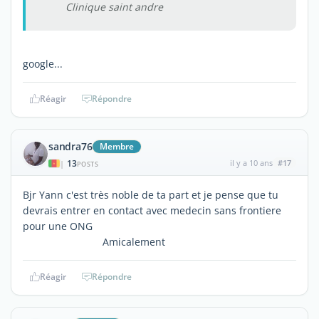
Clinique saint andre
google...
Réagir
Répondre
sandra76
Membre
13
il y a 10 ans
#17
|
POSTS
Bjr Yann c'est très noble de ta part et je pense que tu
devrais entrer en contact avec medecin sans frontiere
pour une ONG
Amicalement
Réagir
Répondre