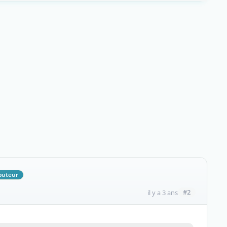
buteur
#2
il y a 3 ans