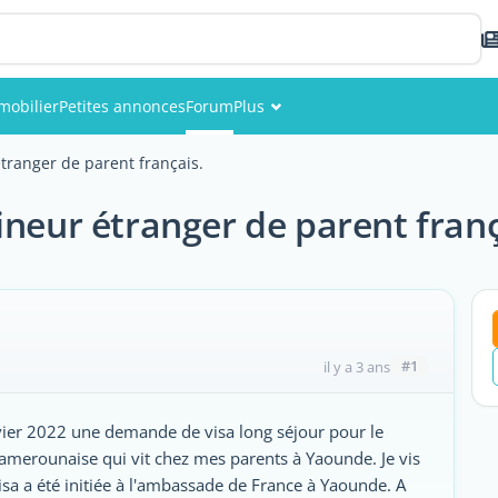
mobilier
Petites annonces
Forum
Plus
Événements
tranger de parent français.
Membres
ineur étranger de parent franç
Photos
#1
il y a 3 ans
anvier 2022 une demande de visa long séjour pour le
amerounaise qui vit chez mes parents à Yaounde. Je vis
sa a été initiée à l'ambassade de France à Yaounde. A