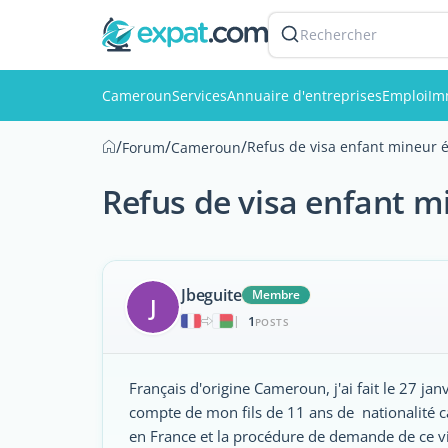
Rechercher
Cameroun
Services
Annuaire d'entreprises
Emploi
Im
/
/
/
Refus de visa enfant mineur é
Forum
Cameroun
Refus de visa enfant m
Jbeguite
Membre
J
1
|
POSTS
Français d'origine Cameroun, j'ai fait le 27 j
compte de mon fils de 11 ans de nationalité c
en France et la procédure de demande de ce vi