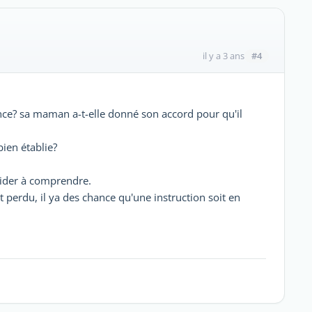
#4
il y a 3 ans
nce? sa maman a-t-elle donné son accord pour qu'il
bien établie?
aider à comprendre.
 perdu, il ya des chance qu'une instruction soit en