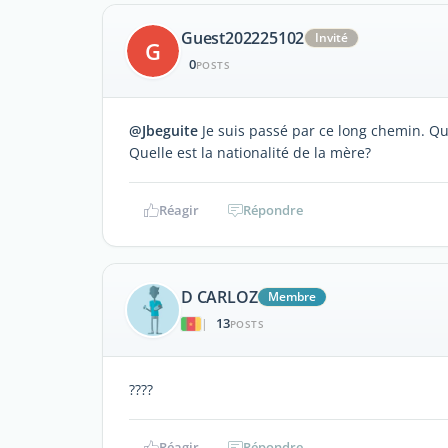
Guest202225102
Invité
G
0
POSTS
@Jbeguite
Je suis passé par ce long chemin. Qu
Quelle est la nationalité de la mère?
Réagir
Répondre
D CARLOZ
Membre
13
|
POSTS
????
Réagir
Répondre