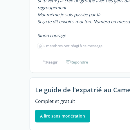
Si tu veux j’ai créé un groupe avec des gens da
regroupement
Moi-même je suis passée par là
Si ça te dit envoies moi ton. Numéro en messa
Sinon courage
👍
2 membres ont réagi à ce message
Réagir
Répondre
Le guide de l'expatrié au Cam
Complet et gratuit
À lire sans modération