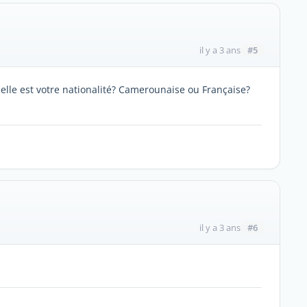
#5
il y a 3 ans
elle est votre nationalité? Camerounaise ou Française?
#6
il y a 3 ans