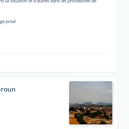
ns ta situation et d’autres dans les procédures de
ge privé
eroun