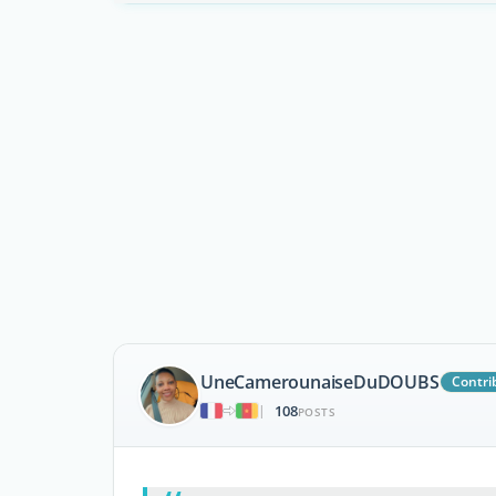
UneCamerounaiseDuDOUBS
Contri
108
|
POSTS