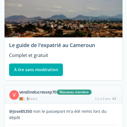
Le guide de l'expatrié au Cameroun
Complet et gratuit
À lire sans modération
veralinelucressep70
Nouveau membre
V
5
il y a 3 ans
#3
|
POSTS
@jose85350
non le passeport m'a été remis lors du
dépôt