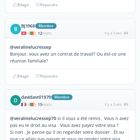
Réagir
Répondre
BJ1968
Membre
B
12
il y a 3 ans
#4
|
POSTS
@veralinelucressep
Bonjour, vous avez un contrat de travail? Ou est-ce une
réunion familiale?
Réagir
Répondre
davidavril1979
Membre
D
15
il y a 3 ans
#5
|
POSTS
@veralinelucressep70
si il vous a été remis. Vous n avez
pas eu le droit au visa . Vous avez payez votre visa ?
Si non . Je pense qu il on regarder votre dossier . Et vu
que ça allais pas passer et vous on rendez votre visa