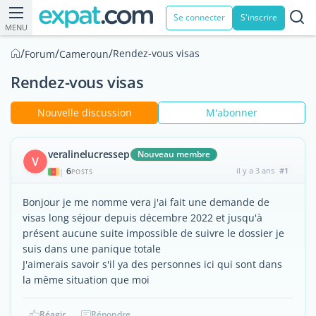
Se connecter
S'inscrire
MENU
/
/
/
Rendez-vous visas
Forum
Cameroun
Rendez-vous visas
Nouvelle discussion
M'abonner
veralinelucressep
Nouveau membre
V
6
il y a 3 ans
#1
|
POSTS
Bonjour je me nomme vera j'ai fait une demande de
visas long séjour depuis décembre 2022 et jusqu'à
présent aucune suite impossible de suivre le dossier je
suis dans une panique totale
J'aimerais savoir s'il ya des personnes ici qui sont dans
la même situation que moi
Réagir
Répondre