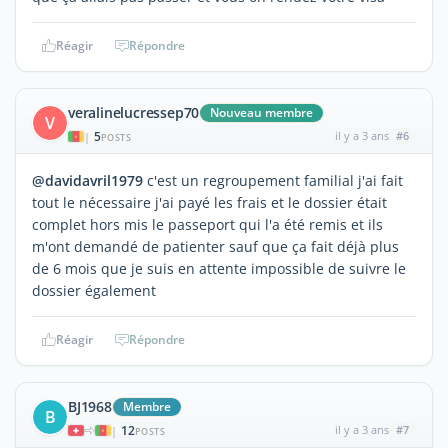
Réagir
Répondre
veralinelucressep70
Nouveau membre
V
5
il y a 3 ans
#6
|
POSTS
@davidavril1979
c'est un regroupement familial j'ai fait
tout le nécessaire j'ai payé les frais et le dossier était
complet hors mis le passeport qui l'a été remis et ils
m'ont demandé de patienter sauf que ça fait déjà plus
de 6 mois que je suis en attente impossible de suivre le
dossier également
Réagir
Répondre
BJ1968
Membre
B
12
il y a 3 ans
#7
|
POSTS