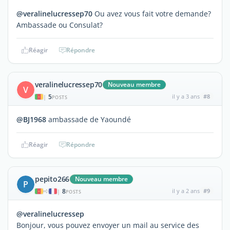
@veralinelucressep70
Ou avez vous fait votre demande?
Ambassade ou Consulat?
Réagir
Répondre
veralinelucressep70
Nouveau membre
V
5
il y a 3 ans
#8
|
POSTS
@BJ1968
ambassade de Yaoundé
Réagir
Répondre
pepito266
Nouveau membre
P
8
il y a 2 ans
#9
|
POSTS
@veralinelucressep
Bonjour, vous pouvez envoyer un mail au service des