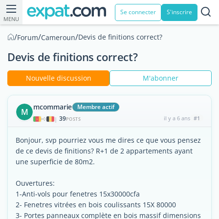
Se connecter
S'inscrire
MENU
/
/
/
Devis de finitions correct?
Forum
Cameroun
Devis de finitions correct?
Nouvelle discussion
M'abonner
mcommarie
Membre actif
M
39
il y a 6 ans
#1
|
POSTS
Bonjour, svp pourriez vous me dires ce que vous pensez
de ce devis de finitions? R+1 de 2 appartements ayant
une superficie de 80m2.
Ouvertures:
1-Anti-vols pour fenetres 15x30000cfa
2- Fenetres vitrées en bois coulissants 15X 80000
3- Portes panneaux complète en bois massif dimensions