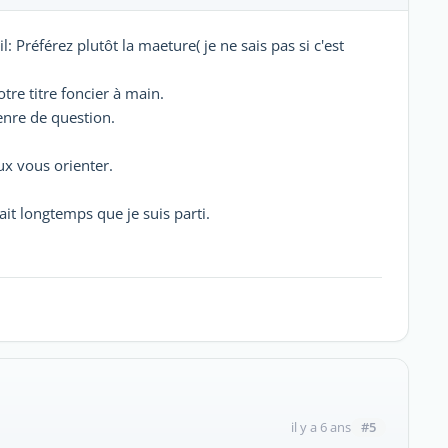
: Préférez plutôt la maeture( je ne sais pas si c'est
otre titre foncier à main.
enre de question.
eux vous orienter.
fait longtemps que je suis parti.
#5
il y a 6 ans