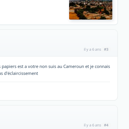
#3
il y a 6 ans
s papiers est a votre non suis au Cameroun et je connais
s d'éclaircissement
#4
il y a 6 ans