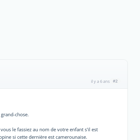
#2
il y a 6 ans
s grand-chose.
 vous le fassiez au nom de votre enfant s'il est
ine si cette dernière est camerounaise.