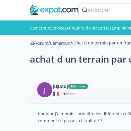
Rechercher
Cameroun
Services
Annuaire d'entreprises
Emploi
Im
/
/
/
achat d un terrain par un fra
Forum
Cameroun
achat d un terrain par 
jujuodj
Membre
J
1
|
POSTS
bonjour j'aimerais connaître les différents co
comment se passe la fiscalité ? ?