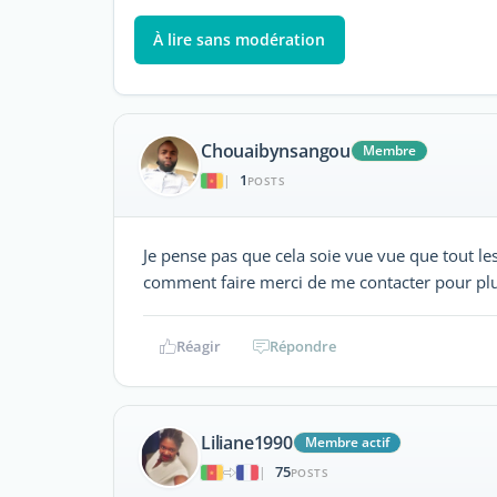
À lire sans modération
Chouaibynsangou
Membre
1
|
POSTS
Je pense pas que cela soie vue vue que tout le
comment faire merci de me contacter pour plu
Réagir
Répondre
Liliane1990
Membre actif
75
|
POSTS