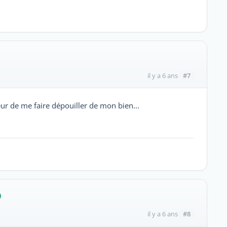
#7
il y a 6 ans
peur de me faire dépouiller de mon bien...
#8
il y a 6 ans