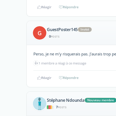
Réagir
Répondre
GuestPoster145
Invité
G
0
POSTS
Perso, je ne m'y risquerais pas. J'aurais trop 
👍
1 membre a réagi à ce message
Réagir
Répondre
Stéphane Ndounda
Nouveau membre
7
|
POSTS