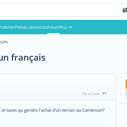
mobilier
Petites annonces
Forum
Plus
Événements
nçais
Membres
un français
Photos
#1
il y a 6 ans
ût et taxes qu gendre l'achat d'un terrain au Cameroun?