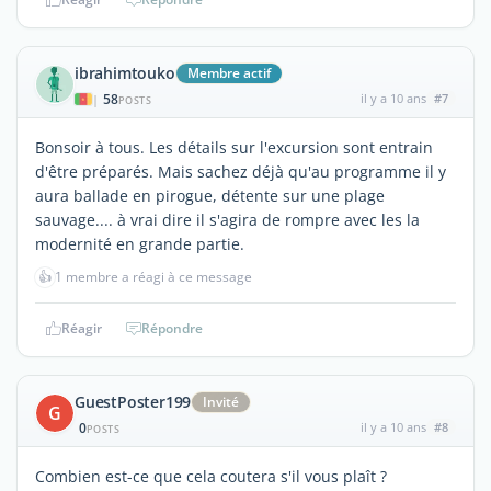
ibrahimtouko
Membre actif
58
il y a 10 ans
#7
|
POSTS
Bonsoir à tous. Les détails sur l'excursion sont entrain
d'être préparés. Mais sachez déjà qu'au programme il y
aura ballade en pirogue, détente sur une plage
sauvage.... à vrai dire il s'agira de rompre avec les la
modernité en grande partie.
👍
1 membre a réagi à ce message
Réagir
Répondre
GuestPoster199
Invité
G
0
il y a 10 ans
#8
POSTS
Combien est-ce que cela coutera s'il vous plaît ?