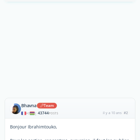
Bhavna
Team
43744
il y a 10 ans
#2
|
POSTS
Bonjour Ibrahimtouko,