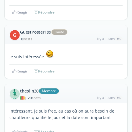
Réagir
Répondre
GuestPoster199
Invité
G
0
il y a 10 ans
#5
POSTS
Je suis intéressée
Réagir
Répondre
theolin30
Membre
20
il y a 10 ans
#6
|
POSTS
intéressant, je suis free, au cas où on aura besoin de
chauffeurs qualifié le jour et la date sont important
Réagir
Répondre