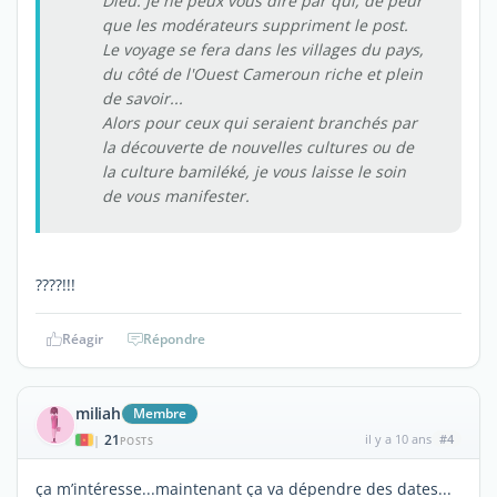
Dieu. Je ne peux vous dire par qui, de peur
que les modérateurs suppriment le post.
Le voyage se fera dans les villages du pays,
du côté de l'Ouest Cameroun riche et plein
de savoir...
Alors pour ceux qui seraient branchés par
la découverte de nouvelles cultures ou de
la culture bamiléké, je vous laisse le soin
de vous manifester.
????!!!
Réagir
Répondre
miliah
Membre
21
il y a 10 ans
#4
|
POSTS
ça m’intéresse...maintenant ça va dépendre des dates...