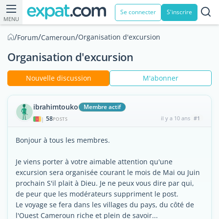
Se connecter
S'inscrire
MENU
/
/
/
Organisation d'excursion
Forum
Cameroun
Organisation d'excursion
Nouvelle discussion
M'abonner
ibrahimtouko
Membre actif
58
il y a 10 ans
#1
|
POSTS
Bonjour à tous les membres.
Je viens porter à votre aimable attention qu'une
excursion sera organisée courant le mois de Mai ou Juin
prochain S'il plait à Dieu. Je ne peux vous dire par qui,
de peur que les modérateurs suppriment le post.
Le voyage se fera dans les villages du pays, du côté de
l'Ouest Cameroun riche et plein de savoir...