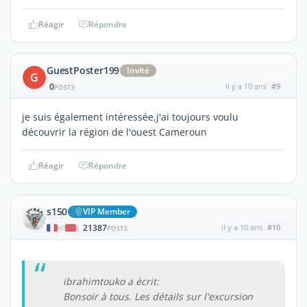
Réagir
Répondre
GuestPoster199
Invité
G
0
il y a 10 ans
#9
POSTS
je suis également intéressée,j'ai toujours voulu
découvrir la région de l'ouest Cameroun
Réagir
Répondre
s150
VIP Member
21387
il y a 10 ans
#10
|
POSTS
ibrahimtouko a écrit:
Bonsoir à tous. Les détails sur l'excursion