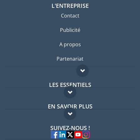
L'ENTREPRISE
Contact
Publicité
A propos
Partenariat
LES ESSENTIELS
Forum expatriés
EN SAVOIR PLUS
Guides pays
FAQ
Offres d'emploi
SUIVEZ-NOUS !
Experts