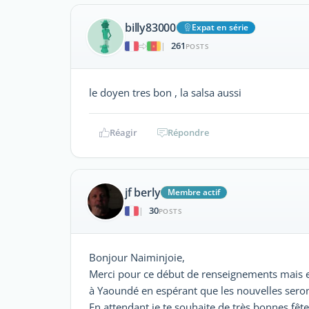
billy83000
Expat en série
261
|
POSTS
le doyen tres bon , la salsa aussi
Réagir
Répondre
jf berly
Membre actif
30
|
POSTS
Bonjour Naiminjoie,
Merci pour ce début de renseignements mais en 
à Yaoundé en espérant que les nouvelles sero
En attendant,je te souhaite de très bonnes fêt