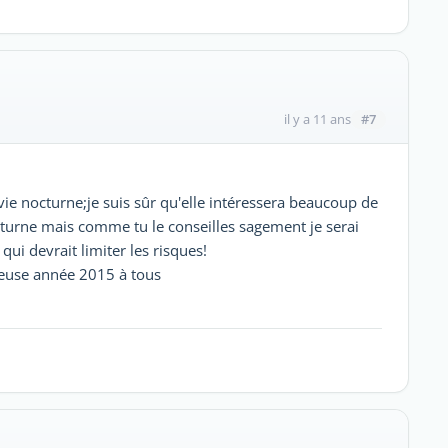
#7
il y a 11 ans
ie nocturne;je suis sûr qu'elle intéressera beaucoup de
octurne mais comme tu le conseilles sagement je serai
i devrait limiter les risques!
ureuse année 2015 à tous