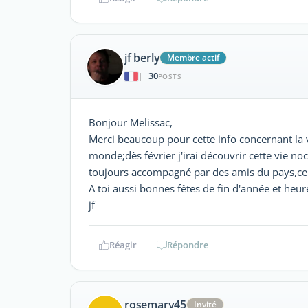
jf berly
Membre actif
30
|
POSTS
Bonjour Melissac,
Merci beaucoup pour cette info concernant la v
monde;dès février j'irai découvrir cette vie n
toujours accompagné par des amis du pays,ce qu
A toi aussi bonnes fêtes de fin d'année et he
jf
Réagir
Répondre
rosemary45
Invité