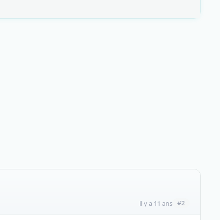
#2
il y a 11 ans