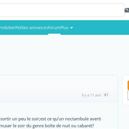
mobilier
Petites annonces
Forum
Plus
Événements
Membres
Photos
#1
il y a 11 ans
sortir un peu le soir;est ce qu'un noctambule averti
muser le soir du genre boîte de nuit ou cabaret?