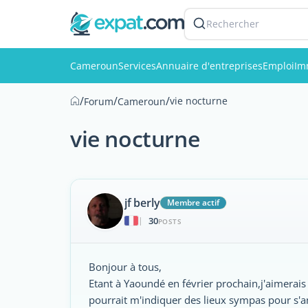
Rechercher
Cameroun
Services
Annuaire d'entreprises
Emploi
Im
/
/
/
vie nocturne
Forum
Cameroun
vie nocturne
jf berly
Membre actif
30
|
POSTS
Bonjour à tous,
Etant à Yaoundé en février prochain,j'aimerais 
pourrait m'indiquer des lieux sympas pour s'a