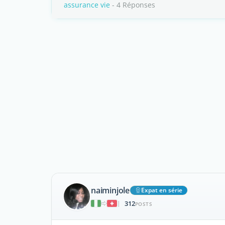
assurance vie
- 4 Réponses
naiminjole
Expat en série
312
|
POSTS