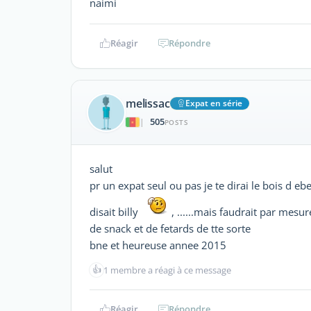
naimi
Réagir
Répondre
melissac
Expat en série
505
|
POSTS
salut
pr un expat seul ou pas je te dirai le bois d e
disait billy
, ......mais faudrait par mes
de snack et de fetards de tte sorte
bne et heureuse annee 2015
👍
1 membre a réagi à ce message
Réagir
Répondre