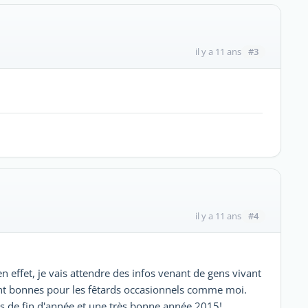
#3
il y a 11 ans
#4
il y a 11 ans
effet, je vais attendre des infos venant de gens vivant
nt bonnes pour les fêtards occasionnels comme moi.
es de fin d'année et une très bonne année 2015!