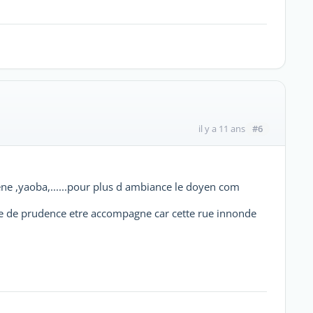
#6
il y a 11 ans
bene ,yaoba,......pour plus d ambiance le doyen com
ure de prudence etre accompagne car cette rue innonde