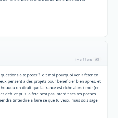
#5
il y a 11 ans
s questions a te poser ? dit moi pourquoi venir feter en
eux pensent a des projets pour beneficier bien apres. et
 houuuu on dirait que la france est riche alors ( mdr )en
er deh. et puis la fete nest pas interdit ses tes poches
endra tinterdire a faire se que tu veux. mais sois sage.