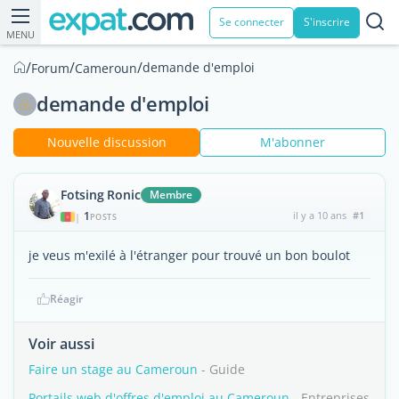
Se connecter
S'inscrire
MENU
/
/
/
demande d'emploi
Forum
Cameroun
demande d'emploi
Nouvelle discussion
M'abonner
Fotsing Ronic
Membre
1
il y a 10 ans
#1
|
POSTS
je veus m'exilé à l'étranger pour trouvé un bon boulot
Réagir
Voir aussi
Faire un stage au Cameroun
- Guide
Portails web d'offres d'emploi au Cameroun
- Entreprises