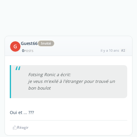
Guest66
Invité
G
0
il y a 10 ans
#2
POSTS
Fotsing Ronic a écrit:
je veus m'exilé à l'étranger pour trouvé un
bon boulot
Oui et ... ???
Réagir