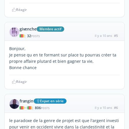
Réagir
givenche
Membre actif
32
il y a 10 ans
#5
|
POSTS
Bonjour‚
Je pense qu en te formant sur place tu pourras créer ta
propre affaire plutard et bien gagner ta vie,
Bonne chance
Réagir
frangin
Expat en série
806
il y a 10 ans
#6
|
POSTS
le paradoxe de la genre de projet est que l'argent investi
pour venir en occident vivre dans la clandestinité et la