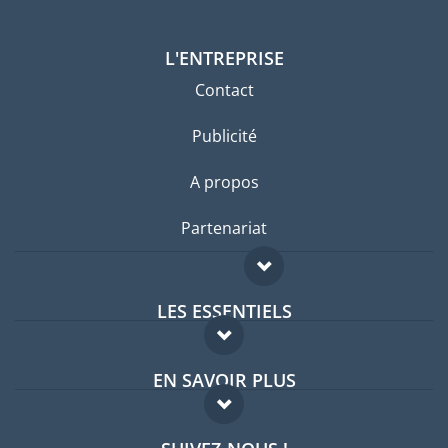
L'ENTREPRISE
Contact
Publicité
A propos
Partenariat
LES ESSENTIELS
Forum expatriés
EN SAVOIR PLUS
Guides pays
FAQ
Offres d'emploi