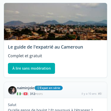
Le guide de l'expatrié au Cameroun
Complet et gratuit
À lire sans modération
naiminjole
Expat en série
312
il y a 10 ans
#3
|
POSTS
Salut
Qu'elle genre de boulot ? Et pourquoi à l'étranger ?