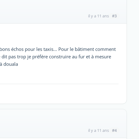
#3
il y a 11 ans
 de bons échos pour les taxis... Pour le bâtiment comment
 dit pas trop je préfére construire au fur et à mesure
à douala
#4
il y a 11 ans