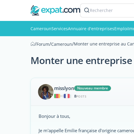
Rechercher
Cameroun
Services
Annuaire d'entreprises
Emploi
Im
/
/
/
Monter une entreprise au Cam
Forum
Cameroun
Monter une entreprise
misslyon
Nouveau membre
8
|
POSTS
Bonjour à tous,
Je m'appelle Emilie française d'origine camero