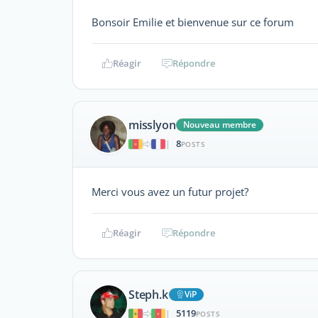
Bonsoir Emilie et bienvenue sur ce forum
Réagir
Répondre
misslyon
Nouveau membre
8
|
POSTS
Merci vous avez un futur projet?
Réagir
Répondre
Steph.k
ViP
5119
|
POSTS