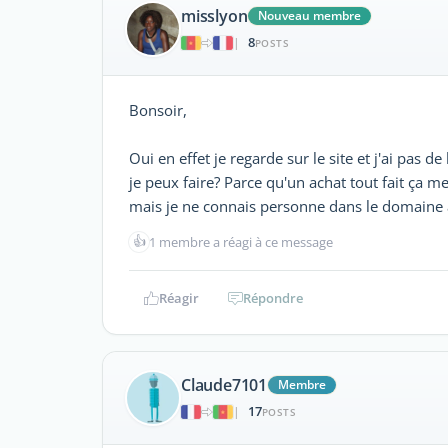
misslyon
Nouveau membre
8
|
POSTS
Bonsoir,
Oui en effet je regarde sur le site et j'ai pas
je peux faire? Parce qu'un achat tout fait ça me
mais je ne connais personne dans le domaine 
👍
1 membre a réagi à ce message
Réagir
Répondre
Claude7101
Membre
17
|
POSTS