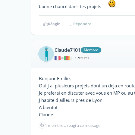
bonne chance dans tes projets
Réagir
Répondre
Claude7101
Membre
17
|
POSTS
Bonjour Emilie,
Oui j ai plusieurs projets dont un deja en route
Je preferai en discuter avec vous en MP ou au 
J habite d ailleurs pres de Lyon
A bientot
Claude
👍
1 membre a réagi à ce message