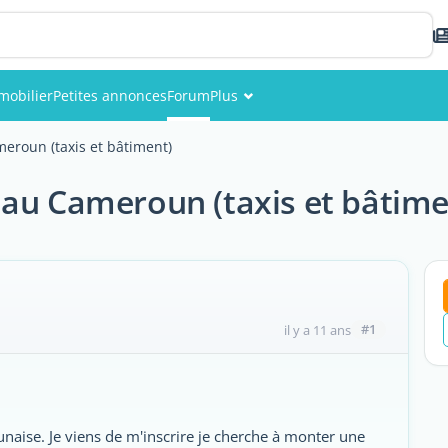
mobilier
Petites annonces
Forum
Plus
Événements
eroun (taxis et bâtiment)
Membres
 au Cameroun (taxis et bâtime
Photos
#1
il y a 11 ans
unaise. Je viens de m'inscrire je cherche à monter une