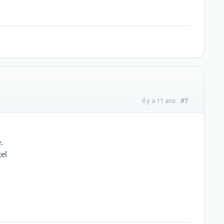
#7
il y a 11 ans
.
tel