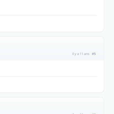
#5
il y a 11 ans