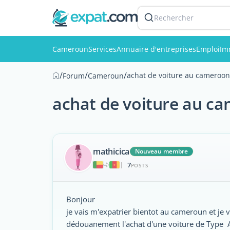
Rechercher
Cameroun
Services
Annuaire d'entreprises
Emploi
Im
/
/
/
achat de voiture au cameroon
Forum
Cameroun
achat de voiture au c
mathicica
Nouveau membre
7
|
POSTS
Bonjour
je vais m'expatrier bientot au cameroun et je 
dédouanement l'achat d'une voiture de Type A