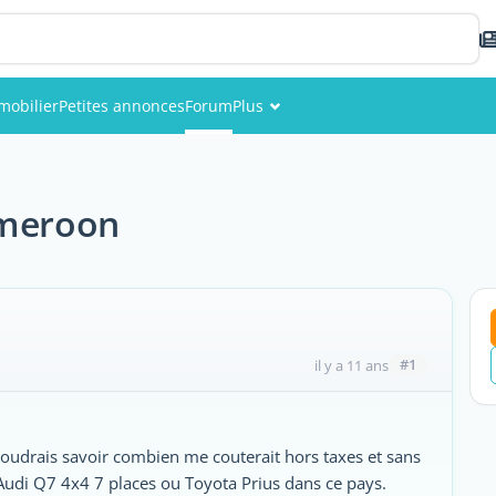
mobilier
Petites annonces
Forum
Plus
Événements
Membres
ameroon
Photos
#1
il y a 11 ans
voudrais savoir combien me couterait hors taxes et sans
udi Q7 4x4 7 places ou Toyota Prius dans ce pays.