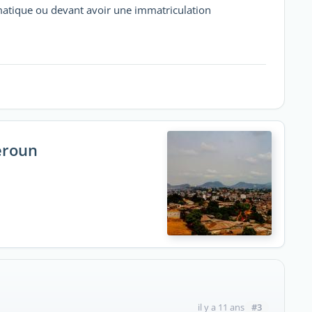
lomatique ou devant avoir une immatriculation
eroun
#3
il y a 11 ans