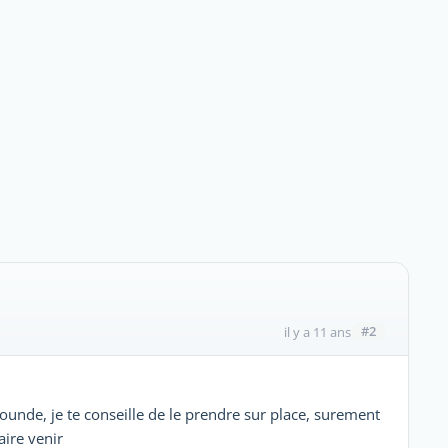
#2
il y a 11 ans
unde, je te conseille de le prendre sur place, surement
aire venir