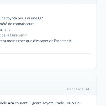
une toyota prius ni une Q7
priété de connaisseurs
ement !
 de la faire venir
era moins cher que d'essayer de l'acheter ici
#4
il y a 11 ans
odèle 4x4 courant ... genre Toyota Prado . ou VX ou