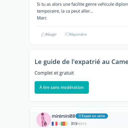
Si tu as alors une facilite genre vehicule dip
temporaire, la ca peut aller...
Marc
Réagir
Répondre
Le guide de l'expatrié au Cam
Complet et gratuit
À lire sans modération
minimini88
Expat en série
313
|
POSTS