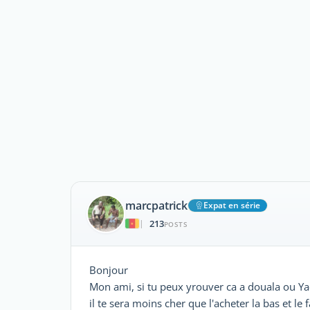
marcpatrick
Expat en série
213
|
POSTS
Bonjour
Mon ami, si tu peux yrouver ca a douala ou Yao
il te sera moins cher que l'acheter la bas et le f