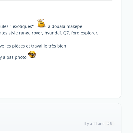
cules " exotiques"
à douala makepe
tes style range rover, hyundaï, Q7, ford explorer,
e les pièces et travaille très bien
'y a pas photo
#6
il y a 11 ans