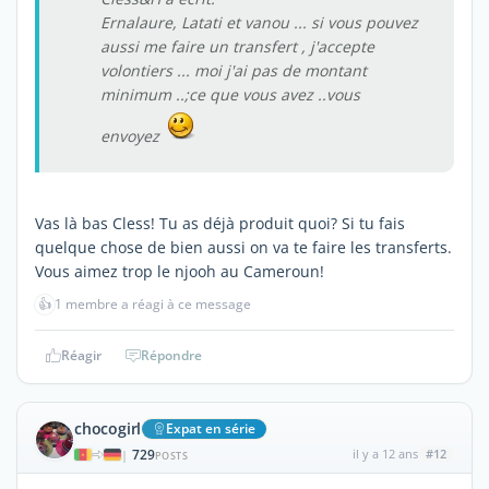
Ernalaure, Latati et vanou ... si vous pouvez
aussi me faire un transfert , j'accepte
volontiers ... moi j'ai pas de montant
minimum ..;ce que vous avez ..vous
envoyez
Vas là bas Cless! Tu as déjà produit quoi? Si tu fais
quelque chose de bien aussi on va te faire les transferts.
Vous aimez trop le njooh au Cameroun!
👍
1 membre a réagi à ce message
Réagir
Répondre
chocogirl
Expat en série
729
il y a 12 ans
#12
|
POSTS