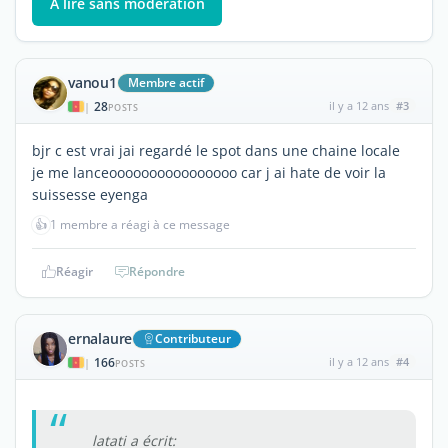
À lire sans modération
vanou1
Membre actif
28
il y a 12 ans
#3
|
POSTS
bjr c est vrai jai regardé le spot dans une chaine locale
je me lanceoooooooooooooooo car j ai hate de voir la
suissesse eyenga
👍
1 membre a réagi à ce message
Réagir
Répondre
ernalaure
Contributeur
166
il y a 12 ans
#4
|
POSTS
latati a écrit: