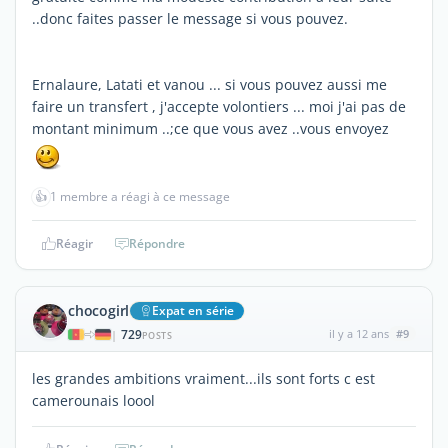
..donc faites passer le message si vous pouvez.
Ernalaure, Latati et vanou ... si vous pouvez aussi me
faire un transfert , j'accepte volontiers ... moi j'ai pas de
montant minimum ..;ce que vous avez ..vous envoyez
👍
1 membre a réagi à ce message
Réagir
Répondre
chocogirl
Expat en série
729
il y a 12 ans
#9
|
POSTS
les grandes ambitions vraiment...ils sont forts c est
camerounais loool