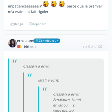
impatienceeeeeee:P
parce que le premier
m'a vraiment fait rigoler.
Réagir
Répondre
ernalaure
Contributeur
166
il y a 12 ans
#20
|
POSTS
Cless&H a écrit:
latati a écrit:
Cless&H a écrit:
Ernalaure, Latati
et vanou ... si
vous pouvez