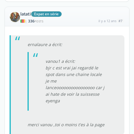
latati
Expat en série
336
il y a 12 ans
#7
|
POSTS
ernalaure a écrit:
vanou1 a écrit:
bjr c est vrai jai regardé le
spot dans une chaine locale
je me
lanceoooooooooooooooo car j
ai hate de voir la suissesse
eyenga
merci vanou ,toi o moins t'es à la page