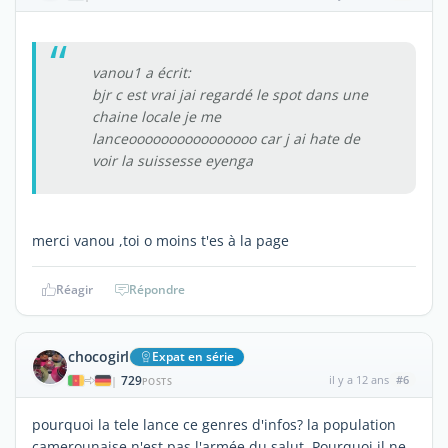
vanou1 a écrit:
bjr c est vrai jai regardé le spot dans une
chaine locale je me
lanceoooooooooooooooo car j ai hate de
voir la suissesse eyenga
merci vanou ,toi o moins t'es à la page
Réagir
Répondre
chocogirl
Expat en série
729
il y a 12 ans
#6
|
POSTS
pourquoi la tele lance ce genres d'infos? la population
camerounaise n'est pas l'armée du salut. Pourquoi il ne