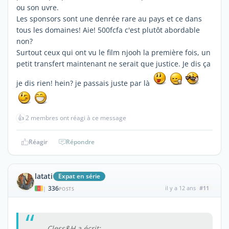
ou son uvre.
Les sponsors sont une denrée rare au pays et ce dans
tous les domaines! Aie! 500fcfa c'est plutôt abordable
non?
Surtout ceux qui ont vu le film njooh la première fois, un
petit transfert maintenant ne serait que justice. Je dis ça
je dis rien! hein? je passais juste par là
👍
2 membres ont réagi à ce message
Réagir
Répondre
latati
Expat en série
336
il y a 12 ans
#11
|
POSTS
Cless&H a écrit: