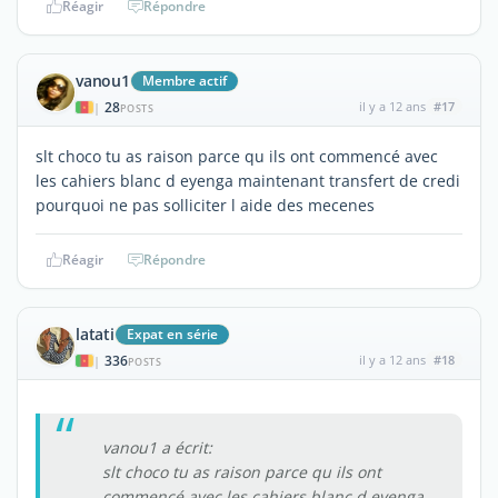
Réagir
Répondre
vanou1
Membre actif
28
il y a 12 ans
#17
|
POSTS
slt choco tu as raison parce qu ils ont commencé avec
les cahiers blanc d eyenga maintenant transfert de credi
pourquoi ne pas solliciter l aide des mecenes
Réagir
Répondre
latati
Expat en série
336
il y a 12 ans
#18
|
POSTS
vanou1 a écrit:
slt choco tu as raison parce qu ils ont
commencé avec les cahiers blanc d eyenga