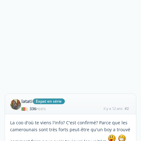
latati
Expat en série
336
il y a 12 ans
#2
|
POSTS
La coo d'où te viens l'info? C'est confirmé? Parce que les
camerounais sont très forts peut-être qu'un boy a trouvé