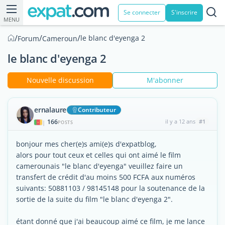
Se connecter
S'inscrire
MENU
/
/
/
le blanc d'eyenga 2
Forum
Cameroun
le blanc d'eyenga 2
Nouvelle discussion
M'abonner
ernalaure
Contributeur
166
il y a 12 ans
#1
|
POSTS
bonjour mes cher(e)s ami(e)s d'expatblog,
alors pour tout ceux et celles qui ont aimé le film
camerounais "le blanc d'eyenga" veuillez faire un
transfert de crédit d'au moins 500 FCFA aux numéros
suivants: 50881103 / 98145148 pour la soutenance de la
sortie de la suite du film "le blanc d'eyenga 2".
étant donné que j'ai beaucoup aimé ce film, je me lance