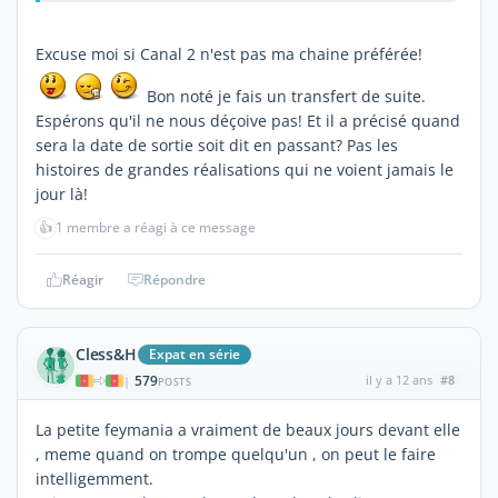
Excuse moi si Canal 2 n'est pas ma chaine préférée!
Bon noté je fais un transfert de suite.
Espérons qu'il ne nous déçoive pas! Et il a précisé quand
sera la date de sortie soit dit en passant? Pas les
histoires de grandes réalisations qui ne voient jamais le
jour là!
👍
1 membre a réagi à ce message
Réagir
Répondre
Cless&H
Expat en série
579
il y a 12 ans
#8
|
POSTS
La petite feymania a vraiment de beaux jours devant elle
, meme quand on trompe quelqu'un , on peut le faire
intelligemment.