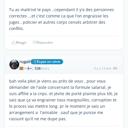
Tu as maitrisé le pays ..cependant il y'a des personnes
correctes ...et c'est comme ca que l'on engraisse les
juges , policier et autres corps censés arbitrer des
conflits.
Réagir
Répondre
rugall
Expat en série
538
il y a 13 ans
#9
|
POSTS
bah voila pkoi je viens au près de vous , pour vous
démander de l'aide concernant la formule salarial. je
suis affilié a la cnps. et jévite de porté plainte plus tôt, je
sais que ça va engrainer tous margouilles, corruption et
le proces vas mettre long. pr le moment je vais un
arrangement a l'amiable .sauf que je puisse me
rassuré qu'il ne me dupe pas.