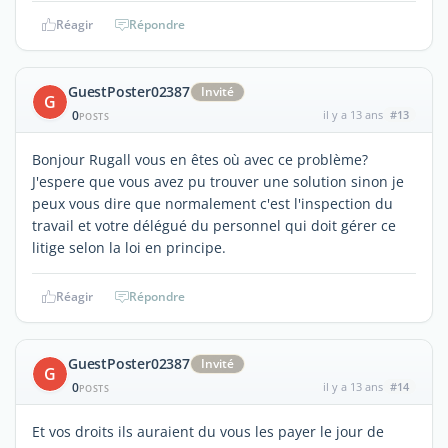
Réagir
Répondre
GuestPoster02387
Invité
G
0
il y a 13 ans
#13
POSTS
Bonjour Rugall vous en êtes où avec ce problème?
J'espere que vous avez pu trouver une solution sinon je
peux vous dire que normalement c'est l'inspection du
travail et votre délégué du personnel qui doit gérer ce
litige selon la loi en principe.
Réagir
Répondre
GuestPoster02387
Invité
G
0
il y a 13 ans
#14
POSTS
Et vos droits ils auraient du vous les payer le jour de