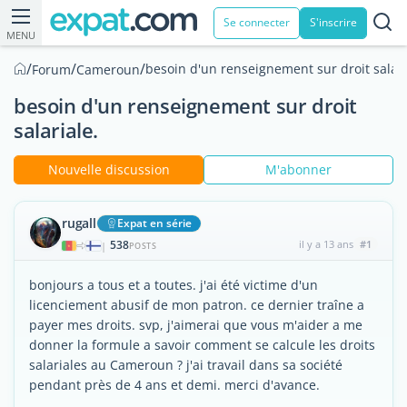
Se connecter
S'inscrire
MENU
/
/
/
besoin d'un renseignement sur droit salari
Forum
Cameroun
besoin d'un renseignement sur droit
salariale.
Nouvelle discussion
M'abonner
rugall
Expat en série
538
il y a 13 ans
#1
|
POSTS
bonjours a tous et a toutes. j'ai été victime d'un
licenciement abusif de mon patron. ce dernier traîne a
payer mes droits. svp, j'aimerai que vous m'aider a me
donner la formule a savoir comment se calcule les droits
salariales au Cameroun ? j'ai travail dans sa société
pendant près de 4 ans et demi. merci d'avance.