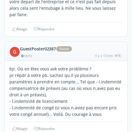
votre depart de l'entreprise et ce n'est pas fait depuis
alors cela sent l'entubage à mille lieu. Ne vous laissez
par faire.
Réagir
Répondre
GuestPoster02387
Invité
G
0
il y a 13 ans
#15
POSTS
bjr. Où en êtes vous avk votre problème ?
pr répdr à votre pb, sachez qu.il ya plusieurs
paramètres à prendre en compte... Tel que - l.indemnité
compensatrice de préavis (au cas où vous n.avez pas eu
droit à un préavis),
- l.indemnité de licenciement
- l.indemnité de congé (si vous n.aviez pas encore pris
votre congé annuel)... Voilà. Du courage à vous
Réagir
Répondre