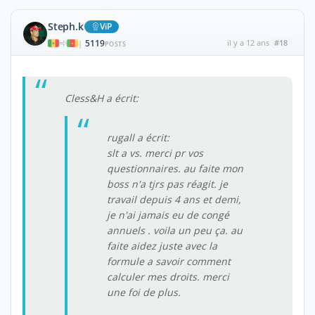
Steph.k
ViP
5119
il y a 12 ans
#18
|
POSTS
Cless&H a écrit:
rugall a écrit:
slt a vs. merci pr vos
questionnaires. au faite mon
boss n'a tjrs pas réagit. je
travail depuis 4 ans et demi,
je n'ai jamais eu de congé
annuels . voila un peu ça. au
faite aidez juste avec la
formule a savoir comment
calculer mes droits. merci
une foi de plus.