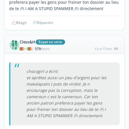
preferera payer les gens pour freiner ton dossier au lieu
de te /!\ I AM A STUPID SPAMMER /!\ directement
Réagir
Répondre
Cless&H
Expat en série
579
il y a 13 ans
#8
|
POSTS
chocogirl a écrit:
et aprêtes aussi un peu d'argent pour les
makalapatis ( pots de vin)lol. Je n
encourage pas la corruption, mais le
cameroun c est le cameroun. Car ton
ancien patron preferera payer les gens
pour freiner ton dossier au lieu de te /!\ I
AM A STUPID SPAMMER /!\ directement