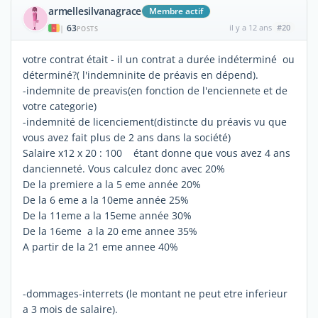
armellesilvanagrace
Membre actif
63
il y a 12 ans
#20
|
POSTS
votre contrat était - il un contrat a durée indéterminé ou
déterminé?( l'indemninite de préavis en dépend).
-indemnite de preavis(en fonction de l'enciennete et de
votre categorie)
-indemnité de licenciement(distincte du préavis vu que
vous avez fait plus de 2 ans dans la société)
Salaire x12 x 20 : 100 étant donne que vous avez 4 ans
dancienneté. Vous calculez donc avec 20%
De la premiere a la 5 eme année 20%
De la 6 eme a la 10eme année 25%
De la 11eme a la 15eme année 30%
De la 16eme a la 20 eme annee 35%
A partir de la 21 eme annee 40%
-dommages-interrets (le montant ne peut etre inferieur
a 3 mois de salaire).