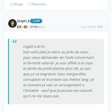
Réagir
Répondre
Steph.k
ViP
5119
il y a 13 ans
#10
|
POSTS
rugall a écrit:
bah voila pkoi je viens au près de vous ,
pour vous démander de l'aide concernant
la formule salarial. je suis affilié a la cnps.
et jévite de porté plainte plus tôt, je sais
que ça va engrainer tous margouilles,
corruption et le proces vas mettre long. pr
le moment je vais un arrangement a
l'amiable .sauf que je puisse me rassuré
qu'il ne me dupe pas.