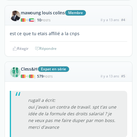
mawoung louis colins
Membre
10
il y a 13 ans
#4
|
POSTS
est ce que tu etais affilié a la cnps
Réagir
Répondre
Cless&H
Expat en série
579
il y a 13 ans
#5
|
POSTS
rugall a écrit:
oui j'avais un contra de travail. spt t'as une
idée de la formule des droits salarial ? je
ne veux pas me faire duper par mon boss.
merci d'avance