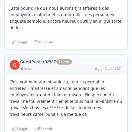
juste pour dire que nous aurons tjrs affaires a des
employeurs malhonnêtes qui profites des personnes
enquête semploie. encore heureux qu'il y en ai qui sorte
du lot.
Réagir
Répondre
GuestPoster02387
Invité
G
0
il y a 12 ans
#27
POSTS
C'est vraiment abominable ca, tout ca pour aller
entretenir maitresse et amante pendant que les
employés meurent de faim et misere, l'inspection du
travail ne fou vraiment rien et le plus haut le Ministre du
travail s'en bas les c****** de la situation des
travailleurs camerounais. Ca me tue ca
Réagir
Répondre