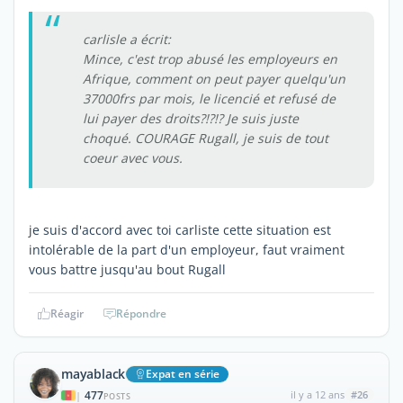
carlisle a écrit:
Mince, c'est trop abusé les employeurs en
Afrique, comment on peut payer quelqu'un
37000frs par mois, le licencié et refusé de
lui payer des droits?!?!? Je suis juste
choqué. COURAGE Rugall, je suis de tout
coeur avec vous.
je suis d'accord avec toi carliste cette situation est
intolérable de la part d'un employeur, faut vraiment
vous battre jusqu'au bout Rugall
Réagir
Répondre
mayablack
Expat en série
477
il y a 12 ans
#26
|
POSTS