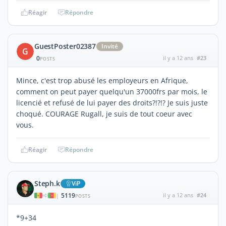
Réagir
Répondre
GuestPoster02387
Invité
G
0
il y a 12 ans
#23
POSTS
Mince, c'est trop abusé les employeurs en Afrique,
comment on peut payer quelqu'un 37000frs par mois, le
licencié et refusé de lui payer des droits?!?!? Je suis juste
choqué. COURAGE Rugall, je suis de tout coeur avec
vous.
Réagir
Répondre
Steph.k
ViP
5119
il y a 12 ans
#24
|
POSTS
*9+34