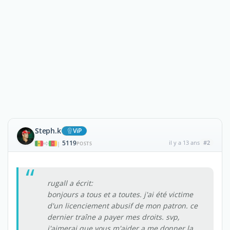
Steph.k
ViP
5119
il y a 13 ans
#2
|
POSTS
rugall a écrit:
bonjours a tous et a toutes. j'ai été victime
d'un licenciement abusif de mon patron. ce
dernier traîne a payer mes droits. svp,
j'aimerai que vous m'aider a me donner la