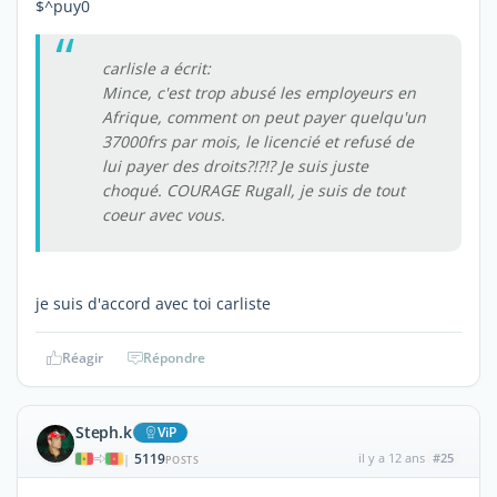
$^puy0
carlisle a écrit:
Mince, c'est trop abusé les employeurs en
Afrique, comment on peut payer quelqu'un
37000frs par mois, le licencié et refusé de
lui payer des droits?!?!? Je suis juste
choqué. COURAGE Rugall, je suis de tout
coeur avec vous.
je suis d'accord avec toi carliste
Réagir
Répondre
Steph.k
ViP
5119
il y a 12 ans
#25
|
POSTS