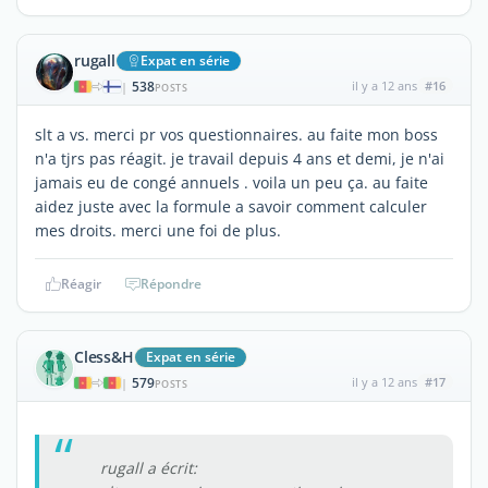
rugall
Expat en série
538
il y a 12 ans
#16
|
POSTS
slt a vs. merci pr vos questionnaires. au faite mon boss
n'a tjrs pas réagit. je travail depuis 4 ans et demi, je n'ai
jamais eu de congé annuels . voila un peu ça. au faite
aidez juste avec la formule a savoir comment calculer
mes droits. merci une foi de plus.
Réagir
Répondre
Cless&H
Expat en série
579
il y a 12 ans
#17
|
POSTS
rugall a écrit: