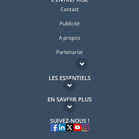
Contact
Publicité
A propos
Partenariat
LES ESSENTIELS
Forum expatriés
EN SAVOIR PLUS
Guides pays
FAQ
Offres d'emploi
SUIVEZ-NOUS !
Experts