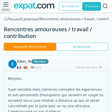
Se connecter
S'inscrire
MENU
/
/
/
Rencontres amoureuses / travail / contribu
Forum
Cameroun
Rencontres amoureuses / travail /
contribution
Nouvelle discussion
M'abonner
Eliott_76
Membre
E
10
l'année dernière
#1
|
POSTS
Bonjour,
Sujet sensible mais j'aimerais connaitre les experiences
et avis personnels d'europeens qui seraient en coupe ou
auraient vecus une relation a distance ou qui se serait
concretisée par la suite avec un ou une africaine.
Camerounaise ou pas d'ailleurs.