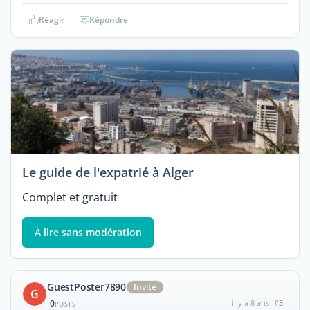
Réagir
Répondre
Le guide de l'expatrié à Alger
Complet et gratuit
À lire sans modération
GuestPoster7890
Invité
G
0
il y a 8 ans
#3
POSTS