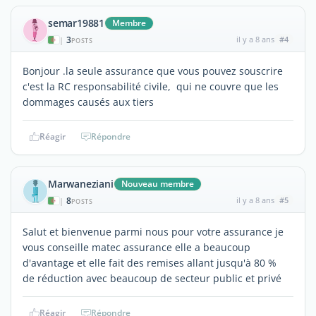
semar19881
Membre
3
il y a 8 ans
#4
|
POSTS
Bonjour .la seule assurance que vous pouvez souscrire
c'est la RC responsabilité civile, qui ne couvre que les
dommages causés aux tiers
Réagir
Répondre
Marwaneziani
Nouveau membre
8
il y a 8 ans
#5
|
POSTS
Salut et bienvenue parmi nous pour votre assurance je
vous conseille matec assurance elle a beaucoup
d'avantage et elle fait des remises allant jusqu'à 80 %
de réduction avec beaucoup de secteur public et privé
Réagir
Répondre