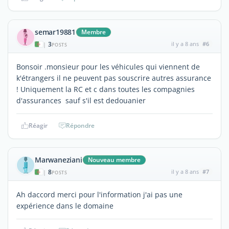
semar19881
Membre
3
il y a 8 ans
#6
|
POSTS
Bonsoir .monsieur pour les véhicules qui viennent de
k'étrangers il ne peuvent pas souscrire autres assurance
! Uniquement la RC et c dans toutes les compagnies
d'assurances sauf s'il est dedouanier
Réagir
Répondre
Marwaneziani
Nouveau membre
8
il y a 8 ans
#7
|
POSTS
Ah daccord merci pour l'information j'ai pas une
expérience dans le domaine