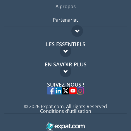
A propos
Partenariat
LES ESSENTIELS
Forum expatriés
EN SAVOIR PLUS
Guides pays
FAQ
Offres d'emploi
SUIVEZ-NOUS !
Experts
© 2026 Expat.com, All rights Reserved
Conditions d'utilisation