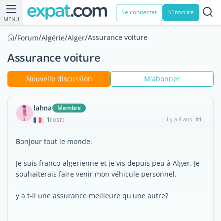
Se connecter
S'inscrire
MENU
/
/
/
/
Assurance voiture
Forum
Algérie
Alger
Assurance voiture
Nouvelle discussion
M'abonner
lahna
Membre
1
il y a 8 ans
#1
|
POSTS
Bonjour tout le monde,
Je suis franco-algerienne et je vis depuis peu à Alger. Je
souhaiterais faire venir mon véhicule personnel.
y a t-il une assurance meilleure qu'une autre?