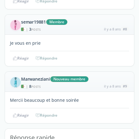
Réagir
Répondre
semar19881
Membre
3
il y a 8 ans
#8
|
POSTS
Je vous en prie
Réagir
Répondre
Marwaneziani
Nouveau membre
8
il y a 8 ans
#9
|
POSTS
Mercii beaucoup et bonne soirée
Réagir
Répondre
Réponse rapide