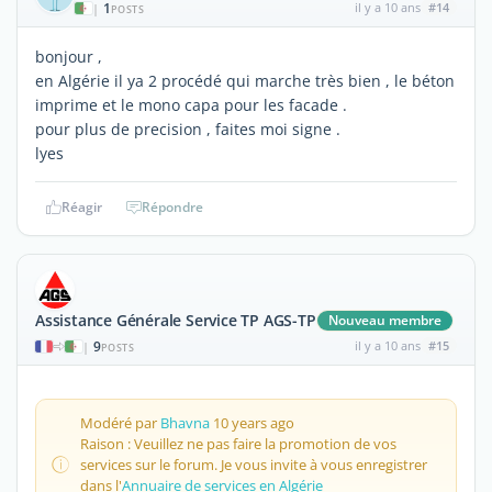
1
il y a 10 ans
#14
|
POSTS
bonjour ,
en Algérie il ya 2 procédé qui marche très bien , le béton
imprime et le mono capa pour les facade .
pour plus de precision , faites moi signe .
lyes
Réagir
Répondre
Assistance Générale Service TP AGS-TP
Nouveau membre
9
il y a 10 ans
#15
|
POSTS
Modéré par
Bhavna
10 years ago
Raison : Veuillez ne pas faire la promotion de vos
services sur le forum. Je vous invite à vous enregistrer
dans l'
Annuaire de services en Algérie