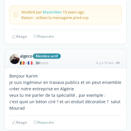
Modéré par
Maximilien
10 years ago
Raison : utilisez la messagerie privé svp
Réagir
Répondre
algeco
Membre actif
30
il y a 10 ans
#9
|
POSTS
Bonjour Karim
je suis ingénieur en travaux publics et on peut ensemble
créer notre entreprise en Algérie
veux tu me parler de ta spécialité , par exemple :
c'est quoi un béton ciré ? et un enduit décorative ? salut
Mourad
Réagir
Répondre