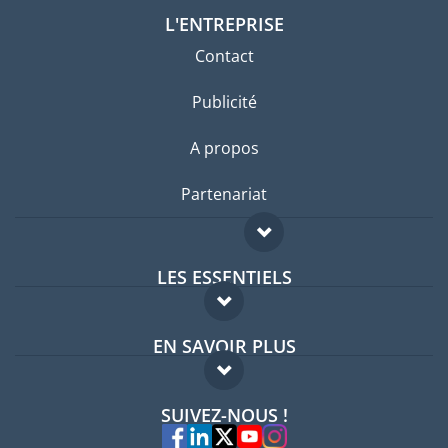
L'ENTREPRISE
Contact
Publicité
A propos
Partenariat
LES ESSENTIELS
Forum expatriés
EN SAVOIR PLUS
Guides pays
FAQ
Offres d'emploi
SUIVEZ-NOUS !
Experts