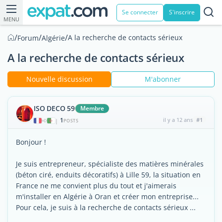
Se connecter
S'inscrire
MENU
/
/
/
A la recherche de contacts sérieux
Forum
Algérie
A la recherche de contacts sérieux
Nouvelle discussion
M'abonner
ISO DECO 59
Membre
1
il y a 12 ans
#1
|
POSTS
Bonjour !
Je suis entrepreneur, spécialiste des matières minérales
(béton ciré, enduits décoratifs) à Lille 59, la situation en
France ne me convient plus du tout et j'aimerais
m'installer en Algérie à Oran et créer mon entreprise...
Pour cela, je suis à la recherche de contacts sérieux ...