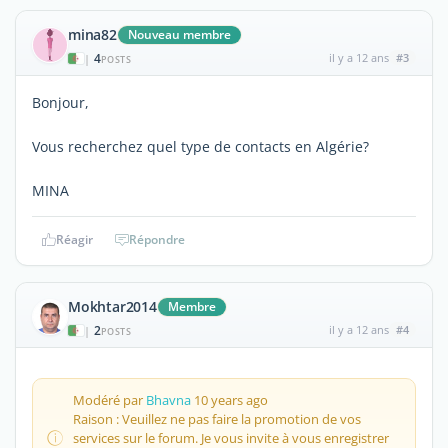
mina82
Nouveau membre
4
il y a 12 ans
#3
|
POSTS
Bonjour,
Vous recherchez quel type de contacts en Algérie?
MINA
Réagir
Répondre
Mokhtar2014
Membre
2
il y a 12 ans
#4
|
POSTS
Modéré par
Bhavna
10 years ago
Raison : Veuillez ne pas faire la promotion de vos
services sur le forum. Je vous invite à vous enregistrer