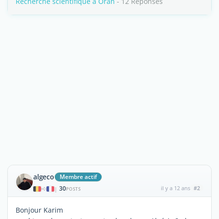
Recherche scientifique à Oran
- 12 Réponses
algeco
Membre actif
30
il y a 12 ans
#2
|
POSTS
Bonjour Karim