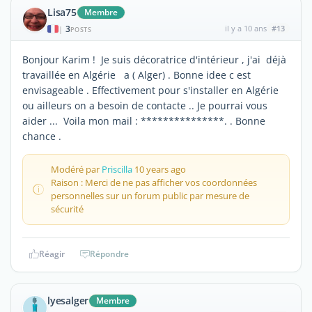
Lisa75
Membre
3
il y a 10 ans
#13
|
POSTS
Bonjour Karim ! Je suis décoratrice d'intérieur , j'ai déjà
travaillée en Algérie a ( Alger) . Bonne idee c est
envisageable . Effectivement pour s'installer en Algérie
ou ailleurs on a besoin de contacte .. Je pourrai vous
aider ... Voila mon mail : ***************. . Bonne
chance .
Modéré par
Priscilla
10 years ago
Raison : Merci de ne pas afficher vos coordonnées
personnelles sur un forum public par mesure de
sécurité
Réagir
Répondre
lyesalger
Membre