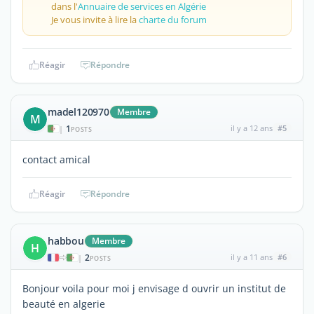
dans l'
Annuaire de services en Algérie
Je vous invite à lire la
charte du forum
Réagir
Répondre
madel120970
Membre
M
1
il y a 12 ans
#5
|
POSTS
contact amical
Réagir
Répondre
habbou
Membre
H
2
il y a 11 ans
#6
|
POSTS
Bonjour voila pour moi j envisage d ouvrir un institut de
beauté en algerie