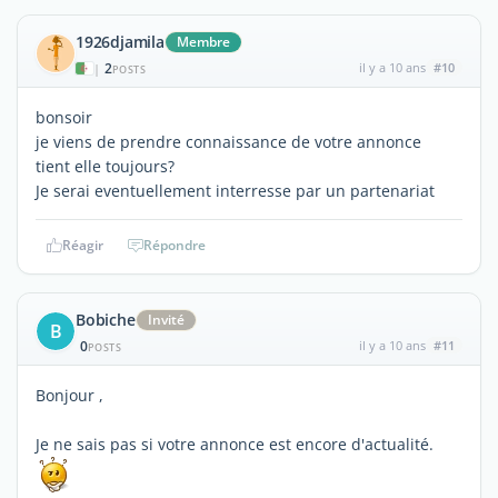
1926djamila
Membre
2
il y a 10 ans
#10
|
POSTS
bonsoir
je viens de prendre connaissance de votre annonce
tient elle toujours?
Je serai eventuellement interresse par un partenariat
Réagir
Répondre
Bobiche
Invité
B
0
il y a 10 ans
#11
POSTS
Bonjour ,
Je ne sais pas si votre annonce est encore d'actualité.