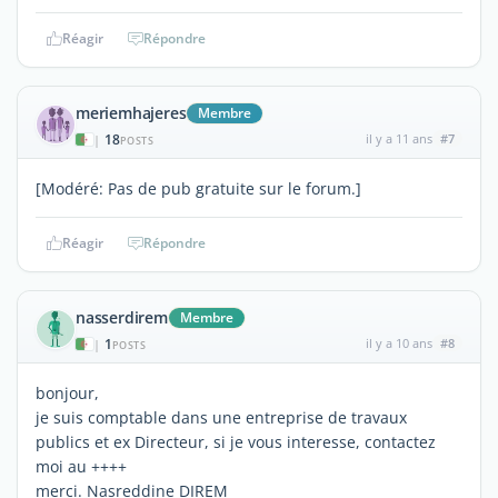
Réagir
Répondre
meriemhajeres
Membre
18
il y a 11 ans
#7
|
POSTS
[Modéré: Pas de pub gratuite sur le forum.]
Réagir
Répondre
nasserdirem
Membre
1
il y a 10 ans
#8
|
POSTS
bonjour,
je suis comptable dans une entreprise de travaux
publics et ex Directeur, si je vous interesse, contactez
moi au ++++
merci. Nasreddine DIREM