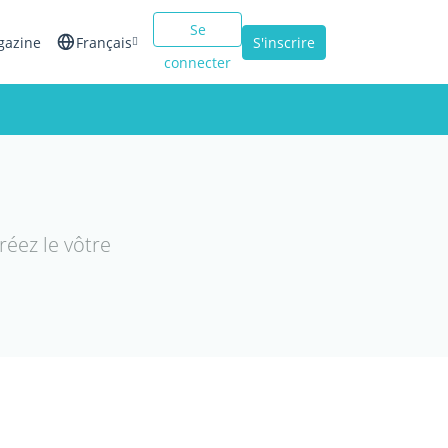
Se
gazine
Français
S'inscrire
connecter
English
Español
Italiano
éez le vôtre