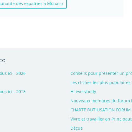
munauté des expatriés à Monaco
co
s ici - 2026
Conseils pour présenter un pr
Les clichés les plus populaires
s ici - 2018
Hi everybody
Nouveaux membres du forum Mo
CHARTE DUTILISATION FORU
Vivre et travailler en Principa
Déçue