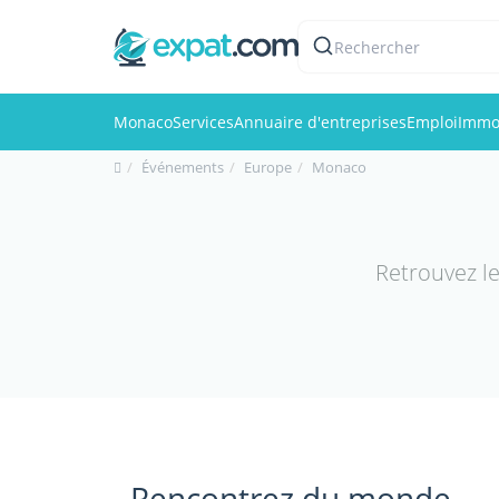
Rechercher
Monaco
Services
Annuaire d'entreprises
Emploi
Immob
Événements
Europe
Monaco
Retrouvez l
Rencontrez du monde