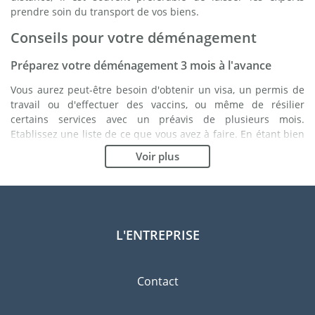
prendre soin du transport de vos biens.
Conseils pour votre déménagement
Préparez votre déménagement 3 mois à l'avance
Vous aurez peut-être besoin d'obtenir un visa, un permis de
travail ou d'effectuer des vaccins, ou même de résilier
certains services avec un préavis de plusieurs mois.
Etablissez une liste de ce que vous avez à faire. En étant bien
organisé, vous vous assurez du bon déroulement de votre
Voir plus
déménagement.
Choisissez le bon déménageur
Les services d'un bon déménageur sont essentiels à tout
projet d'expatriation à Monaco. Les organismes de régulation
L'ENTREPRISE
indépendants tels que la FIDI vous permettront d'avoir une
idée claire des sociétés de déménagement auxquelles vous
pouvez faire confiance. Les procédures de qualité internes, la
Contact
variété des emballages disponibles ainsi qu'un réseau
important sont des gages de qualité.