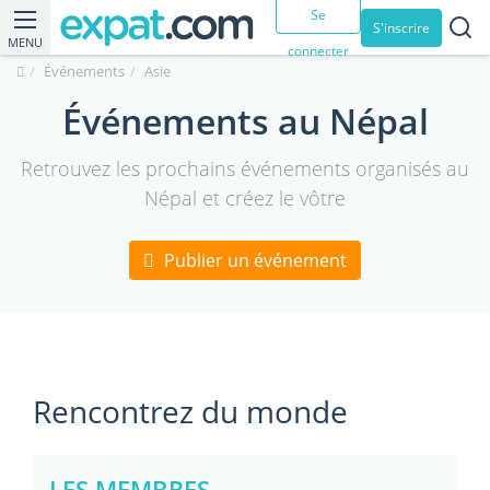
Se
S'inscrire
MENU
connecter
Événements
Asie
Événements au Népal
Retrouvez les prochains événements organisés au
Népal et créez le vôtre
Publier un événement
Rencontrez du monde
LES MEMBRES